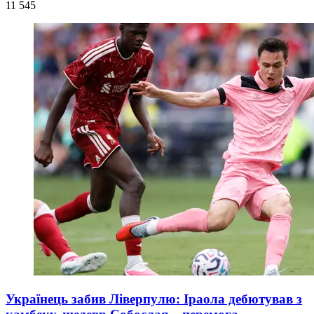
11 545
Українець забив Ліверпулю: Іраола дебютував з