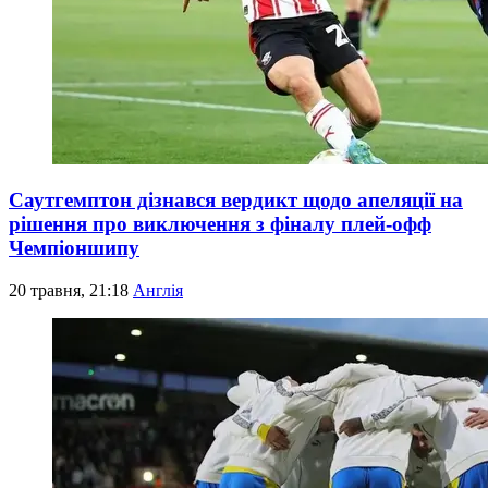
Саутгемптон дізнався вердикт щодо апеляції на
рішення про виключення з фіналу плей-офф
Чемпіоншипу
20 травня, 21:18
Англія