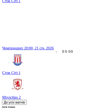
Сток Сіті
1
Чемпіоншип
20:00,
21 січ. 2026
-
0
0
0
0
Сток Сіті
1
Мідлсбро
2
До усіх матчів
реклама