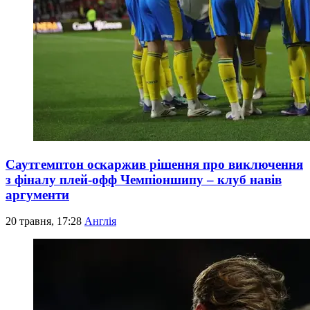
Саутгемптон оскаржив рішення про виключення
з фіналу плей-офф Чемпіоншипу – клуб навів
аргументи
20 травня, 17:28
Англія