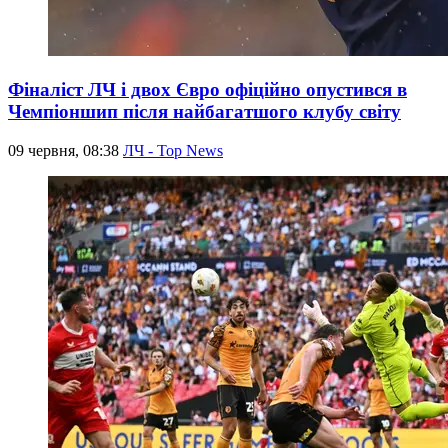
Фіналіст ЛЧ і двох Євро офіційно опустився в
Чемпіоншип після найбагатшого клубу світу
09 червня, 08:38
ЛЧ - Top News