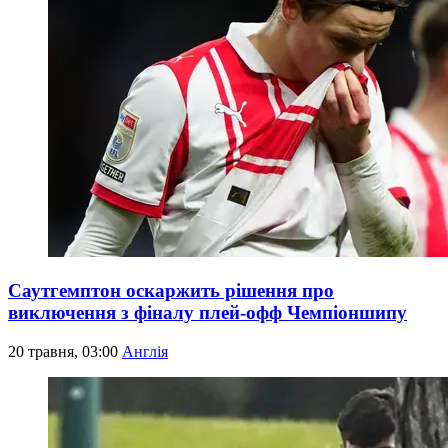
Саутгемптон оскаржить рішення про
виключення з фіналу плей-офф Чемпіоншипу
20 травня, 03:00
Англія