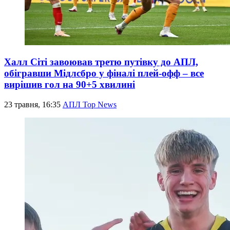
Халл Сіті завоював третю путівку до АПЛ,
обігравши Мідлсбро у фіналі плей-офф – все
вирішив гол на 90+5 хвилині
23 травня, 16:35
АПЛ Top News