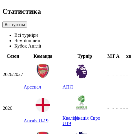
Статистика
Всі турніри
Всі турніри
Чемпіоншип
Кубок Англії
Сезон
Команда
Турнір
М
Г
А
хв
2026/2027
-
-
-
-
-
-
Арсенал
АПЛ
2026
-
-
-
-
-
-
Кваліфікація Євро
Англія U-19
U19