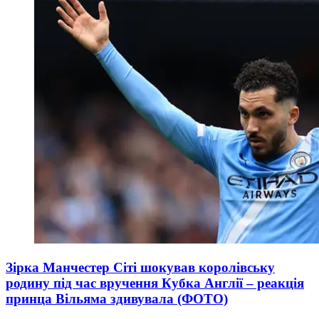
Зірка Манчестер Сіті шокував королівську
родину під час вручення Кубка Англії – реакція
принца Вільяма здивувала (ФОТО)