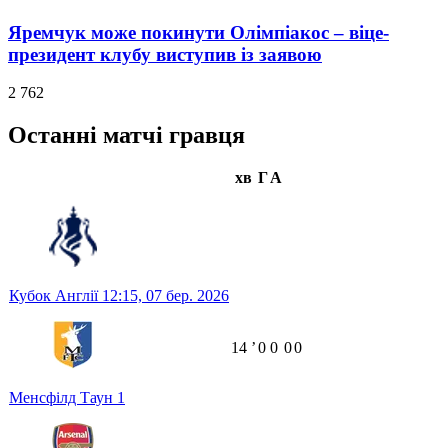
Яремчук може покинути Олімпіакос – віце-
президент клубу виступив із заявою
2 762
Останні матчі гравця
хв
Г
А
Кубок Англії
12:15,
07 бер. 2026
14
ʼ
0
0
0
0
Менсфілд Таун
1