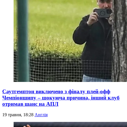
Саутгемптон виключено з фіналу плей-офф
Чемпіоншипу – шокуюча причина, інший клуб
отримав шанс на АПЛ
19 травня, 18:28
Англія