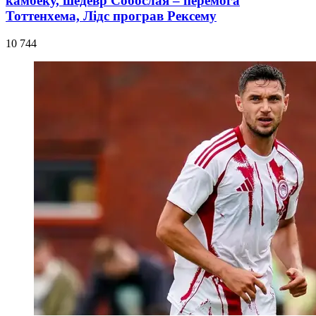
камбеку, шедевр Собослая – перемога
Тоттенхема, Лідс програв Рексему
10 744