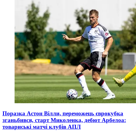
Поразка Астон Вілли, переможець єврокубка
зганьбився, старт Миколенка, дебют Арбелоа:
товариські матчі клубів АПЛ