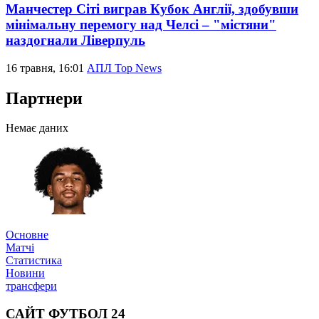
Манчестер Сіті виграв Кубок Англії, здобувши
мінімальну перемогу над Челсі – "містяни"
наздогнали Ліверпуль
16 травня, 16:01
АПЛ Top News
Партнери
Немає даних
Основне
Матчі
Статистика
Новини
трансфери
САЙТ ФУТБОЛ 24