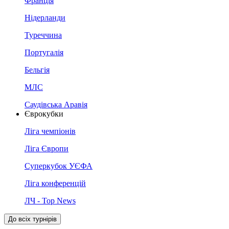
Франція
Нідерланди
Туреччина
Португалія
Бельгія
МЛС
Саудівська Аравія
Єврокубки
Ліга чемпіонів
Ліга Європи
Суперкубок УЄФА
Ліга конференцій
ЛЧ - Top News
До всіх турнірів