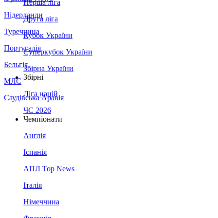
Перша ліга
Нідерланди
Друга ліга
Туреччина
Кубок України
Португалія
Суперкубок України
Бельгія
Збірна України
Збірні
МЛС
Ліга націй
Саудівська Аравія
ЧС 2026
Чемпіонати
Англія
Іспанія
АПЛ Top News
Італія
Німеччина