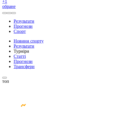
+
1
обране
Результати
Прогнози
Спорт
Новини спорту
Результати
Турніри
Статті
Прогнози
Трансфери
топ