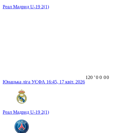
Реал Мадрид U-19
2
(1)
120
ʼ
0
0
0
0
Юнацька ліга УЄФА
16:45,
17 квіт. 2026
Реал Мадрид U-19
2
(1)