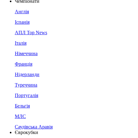
Чемпіонати
Англія
Іспанія
АПЛ Top News
Італія
Німеччина
Франція
Нідерланди
Туреччина
Португалія
Бельгія
МЛС
Саудівська Аравія
Єврокубки