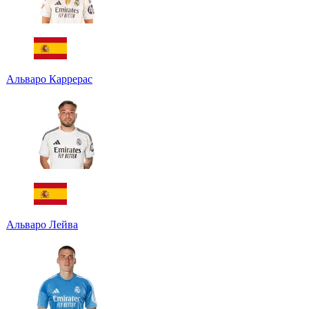
Альваро Каррерас
Альваро Лейва