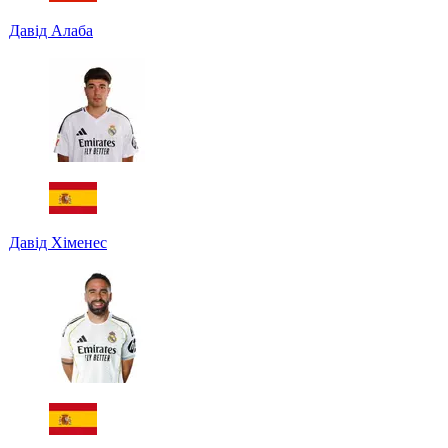
Давід Алаба
Давід Хіменес