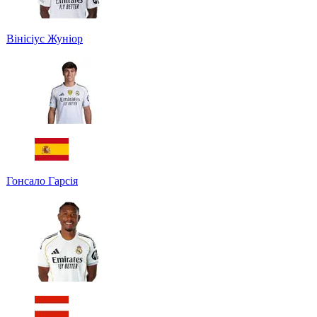
Вінісіус Жуніор
Гонсало Гарсія