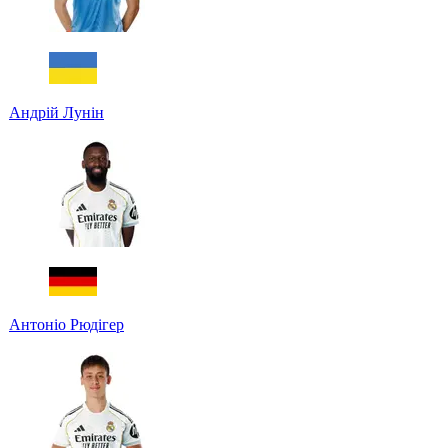
Андрій Лунін
Антоніо Рюдігер