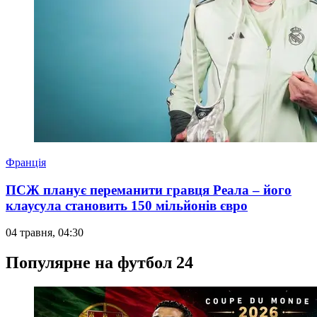
Франція
ПСЖ планує переманити гравця Реала – його
клаусула становить 150 мільйонів євро
04 травня, 04:30
Популярне на футбол 24