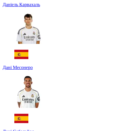
Даніель Карвахаль
Дані Месонеро