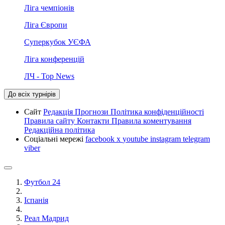
Ліга чемпіонів
Ліга Європи
Суперкубок УЄФА
Ліга конференцій
ЛЧ - Top News
До всіх турнірів
Сайт
Редакція
Прогнози
Політика конфіденційності
Правила сайту
Контакти
Правила коментування
Редакційна політика
Соціальні мережі
facebook
x
youtube
instagram
telegram
viber
Футбол 24
Іспанія
Реал Мадрид