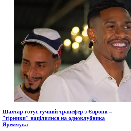
Шахтар готує гучний трансфер з Європи –
"гірники" націлилися на одноклубника
Яремчука