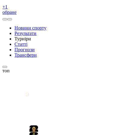
+
1
обране
Новини спорту
Результати
Турніри
Статті
Прогнози
Трансфери
топ