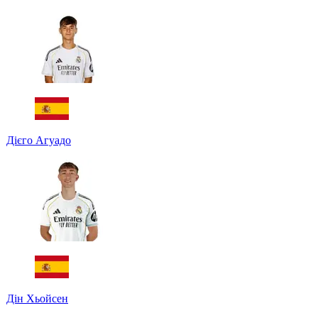
Дієго Агуадо
Дін Хьойсен