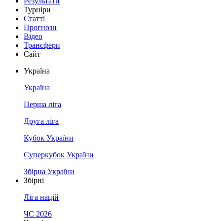
Результати
Турніри
Статті
Прогнози
Відео
Трансфери
Сайт
Україна
Україна
Перша ліга
Друга ліга
Кубок України
Суперкубок України
Збірна України
Збірні
Ліга націй
ЧС 2026