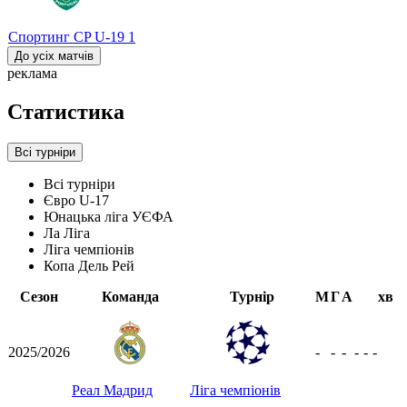
Спортинг CP U-19
1
До усіх матчів
реклама
Статистика
Всі турніри
Всі турніри
Євро U-17
Юнацька ліга УЄФА
Ла Ліга
Ліга чемпіонів
Копа Дель Рей
Сезон
Команда
Турнір
М
Г
А
хв
2025/2026
-
-
-
-
-
-
Реал Мадрид
Ліга чемпіонів