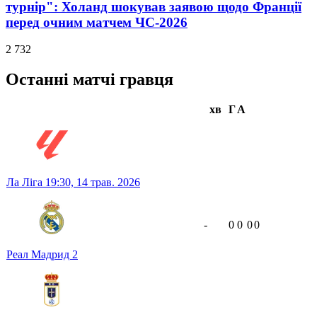
турнір": Холанд шокував заявою щодо Франції
перед очним матчем ЧС-2026
2 732
Останні матчі гравця
хв
Г
А
Ла Ліга
19:30,
14 трав. 2026
-
0
0
0
0
Реал Мадрид
2