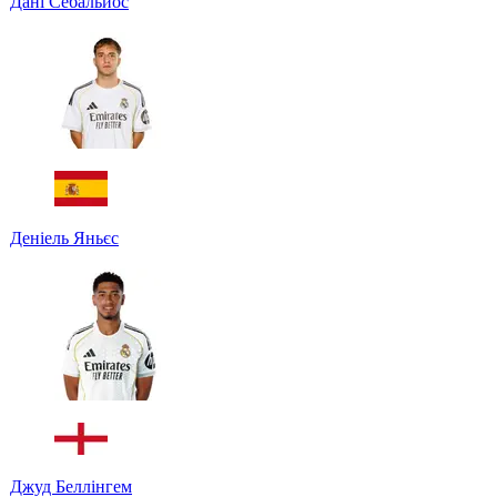
Дані Себальйос
Деніель Яньєс
Джуд Беллінгем