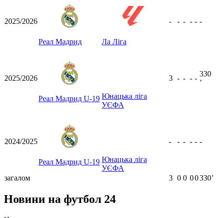
2025/2026
-
-
-
-
-
-
Реал Мадрид
Ла Ліга
330
2025/2026
3
-
-
-
-
ʼ
Юнацька ліга
Реал Мадрид U-19
УЄФА
2024/2025
-
-
-
-
-
-
Юнацька ліга
Реал Мадрид U-19
УЄФА
загалом
3
0
0
0
0
330ʼ
Новини на футбол 24