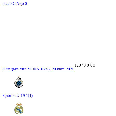
Реал Ов’єдо
0
120
ʼ
0
0
0
0
Юнацька ліга УЄФА
16:45,
20 квіт. 2026
Брюгге U-19
1
(1)