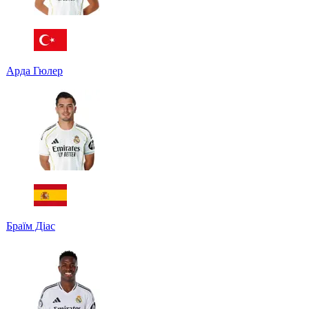
Арда Гюлер
Браїм Діас