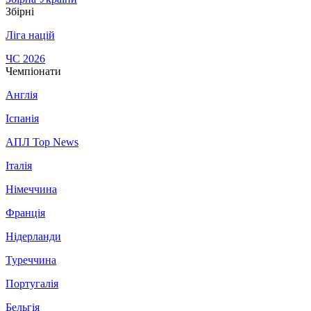
Збірні
Ліга націй
ЧС 2026
Чемпіонати
Англія
Іспанія
АПЛ Top News
Італія
Німеччина
Франція
Нідерланди
Туреччина
Португалія
Бельгія