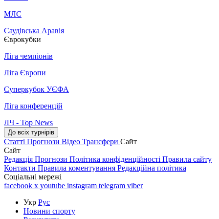
МЛС
Саудівська Аравія
Єврокубки
Ліга чемпіонів
Ліга Європи
Суперкубок УЄФА
Ліга конференцій
ЛЧ - Top News
До всіх турнірів
Статті
Прогнози
Відео
Трансфери
Сайт
Сайт
Редакція
Прогнози
Політика конфіденційності
Правила сайту
Контакти
Правила коментування
Редакційна політика
Соціальні мережі
facebook
x
youtube
instagram
telegram
viber
Укр
Рус
Новини спорту