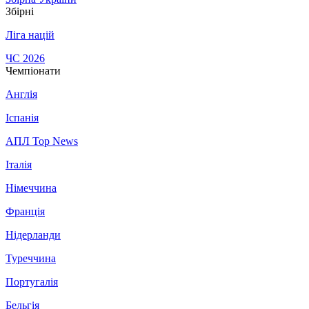
Збірні
Ліга націй
ЧС 2026
Чемпіонати
Англія
Іспанія
АПЛ Top News
Італія
Німеччина
Франція
Нідерланди
Туреччина
Португалія
Бельгія