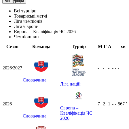
Всі турніри
Всі турніри
Товариські матчі
Ліга чемпіонів
Ліга Європи
Європа – Кваліфікація ЧС 2026
Чемпіоншип
Сезон
Команда
Турнір
М
Г
А
хв
2026/2027
-
-
-
-
-
-
Словаччина
Ліга націй
2026
7
2
1
-
-
567
ʼ
Європа –
Кваліфікація ЧС
Словаччина
2026