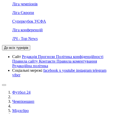
Ліга чемпіонів
Ліга Європи
Суперкубок УЄФА
Ліга конференцій
ЛЧ - Top News
До всіх турнірів
Сайт
Редакція
Прогнози
Політика конфіденційності
Правила сайту
Контакти
Правила коментування
Редакційна політика
Соціальні мережі
facebook
x
youtube
instagram
telegram
viber
Футбол 24
Чемпіоншип
Мідлсбро