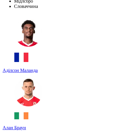
Мідлсбро
Словаччина
Аділсон Маланда
Алан Браун