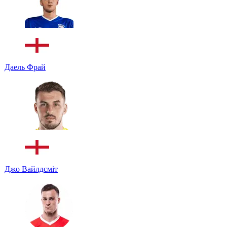
Даель Фрай
Джо Вайлдсміт