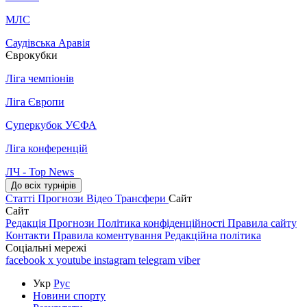
МЛС
Саудівська Аравія
Єврокубки
Ліга чемпіонів
Ліга Європи
Суперкубок УЄФА
Ліга конференцій
ЛЧ - Top News
До всіх турнірів
Статті
Прогнози
Відео
Трансфери
Сайт
Сайт
Редакція
Прогнози
Політика конфіденційності
Правила сайту
Контакти
Правила коментування
Редакційна політика
Соціальні мережі
facebook
x
youtube
instagram
telegram
viber
Укр
Рус
Новини спорту