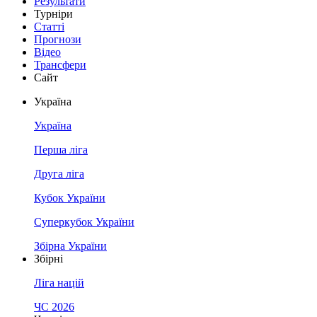
Результати
Турніри
Статті
Прогнози
Відео
Трансфери
Сайт
Україна
Україна
Перша ліга
Друга ліга
Кубок України
Суперкубок України
Збірна України
Збірні
Ліга націй
ЧС 2026