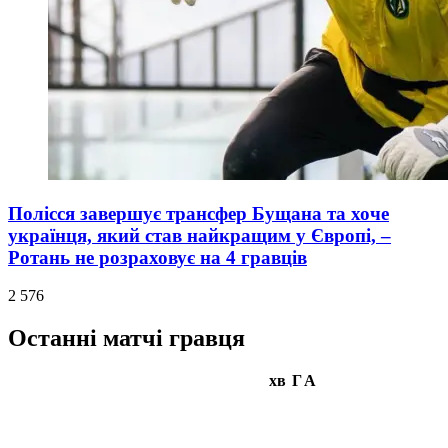
Полісся завершує трансфер Бущана та хоче
українця, який став найкращим у Європі, –
Ротань не розраховує на 4 гравців
2 576
Останні матчі гравця
хв
Г
А