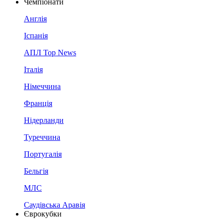
Чемпіонати
Англія
Іспанія
АПЛ Top News
Італія
Німеччина
Франція
Нідерланди
Туреччина
Португалія
Бельгія
МЛС
Саудівська Аравія
Єврокубки