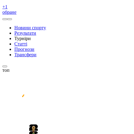
+
1
обране
Новини спорту
Результати
Турніри
Статті
Прогнози
Трансфери
топ