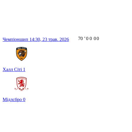
70
ʼ
0
0
0
0
Чемпіоншип
14:30,
23 трав. 2026
Халл Сіті
1
Мідлсбро
0