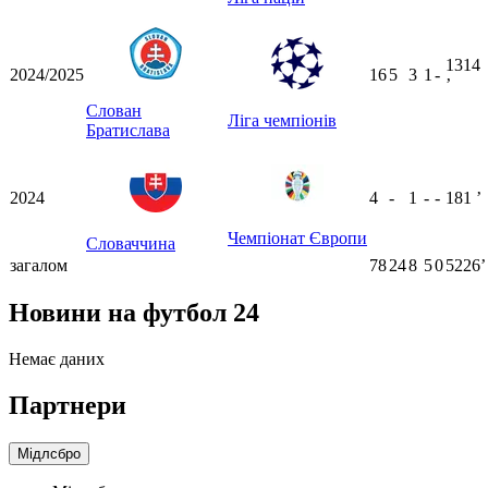
1314
2024/2025
16
5
3
1
-
ʼ
Слован
Ліга чемпіонів
Братислава
2024
4
-
1
-
-
181
ʼ
Чемпіонат Європи
Словаччина
загалом
78
24
8
5
0
5226ʼ
Новини на футбол 24
Немає даних
Партнери
Мідлсбро