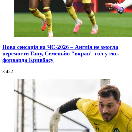
Нова сенсація на ЧС-2026 – Англія не змогла
перемогти Гану, Семеньйо "вкрав" гол у екс-
форварда Кривбасу
3 422