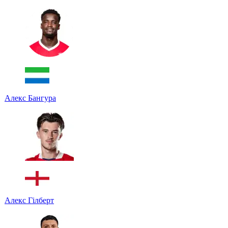
Алекс Бангура
Алекс Гілберт