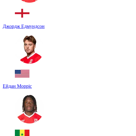
Джордж Едмундсон
Ейдан Морріс