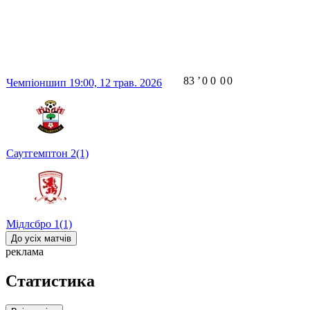
83
ʼ
0
0
0
0
Чемпіоншип
19:00,
12 трав. 2026
Саутгемптон
2
(1)
Мідлсбро
1
(1)
До усіх матчів
реклама
Статистика