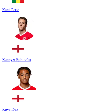
Калі Сене
Каллум Бріттейн
Круз Ібех