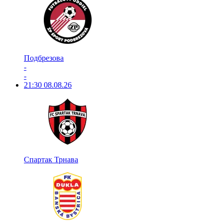
Подбрезова
-
-
21:30
08.08.26
Спартак Трнава