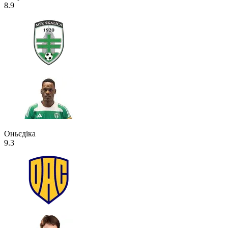
8.9
Оньєдіка
9.3