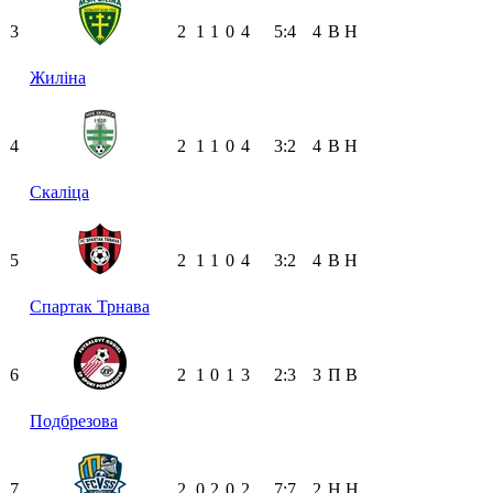
3
2
1
1
0
4
5:4
4
В
Н
Жиліна
4
2
1
1
0
4
3:2
4
В
Н
Скаліца
5
2
1
1
0
4
3:2
4
В
Н
Спартак Трнава
6
2
1
0
1
3
2:3
3
П
В
Подбрезова
7
2
0
2
0
2
7:7
2
Н
Н