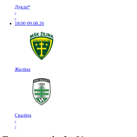
Дукла*
-
-
18:00
09.08.26
Жиліна
Скаліца
-
-