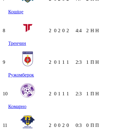
Кошіце
8
2
0
2
0
2
4:4
2
Н
Н
Тренчин
9
2
0
1
1
1
2:3
1
П
Н
Ружомберок
10
2
0
1
1
1
2:3
1
П
Н
Комарно
11
2
0
0
2
0
0:3
0
П
П