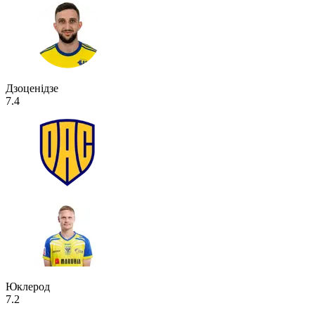
Дзоценідзе
7.4
Юклерод
7.2