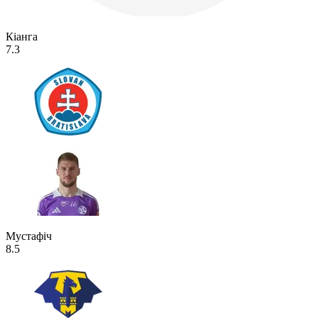
Кіанга
7.3
Мустафіч
8.5