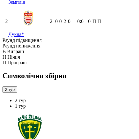
Земплін
12
2
0
0
2
0
0:6
0
П
П
Дукла*
Раунд підвищення
Раунд пониження
В
Виграш
Н
Нічия
П
Програш
Символічна збірна
2 тур
2 тур
1 тур