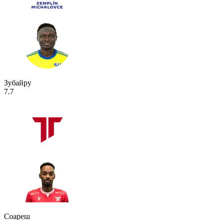
Зубайру
7.7
Соареш