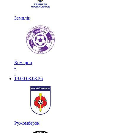
Земплін
Комарно
-
-
19:00
08.08.26
Ружомберок