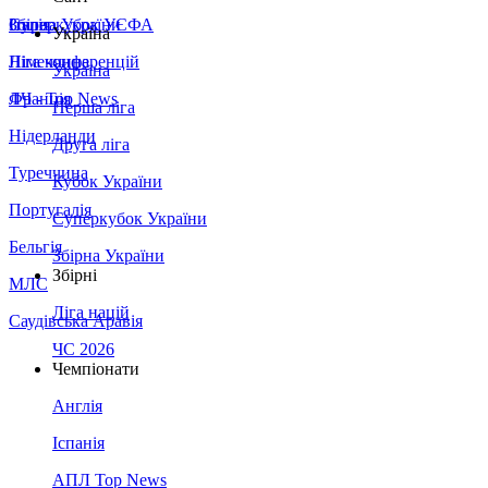
Збірна України
Італія
Суперкубок УЄФА
Україна
Німеччина
Ліга конференцій
Україна
Франція
ЛЧ - Top News
Перша ліга
Нідерланди
Друга ліга
Туреччина
Кубок України
Португалія
Суперкубок України
Бельгія
Збірна України
Збірні
МЛС
Ліга націй
Саудівська Аравія
ЧС 2026
Чемпіонати
Англія
Іспанія
АПЛ Top News