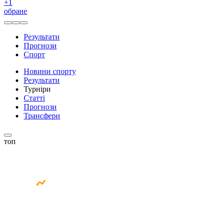
+
1
обране
Результати
Прогнози
Спорт
Новини спорту
Результати
Турніри
Статті
Прогнози
Трансфери
топ