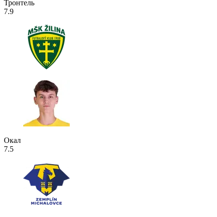
Тронтель
7.9
Окал
7.5