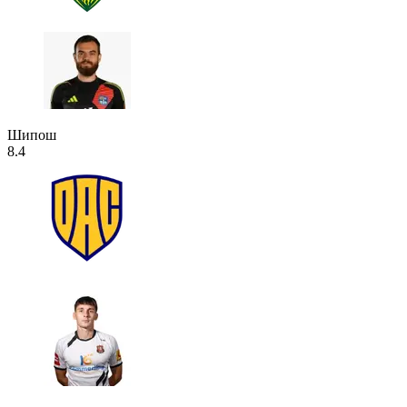
Шипош
8.4