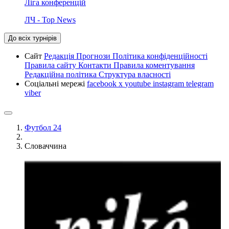
Ліга конференцій
ЛЧ - Top News
До всіх турнірів
Сайт
Редакція
Прогнози
Політика конфіденційності
Правила сайту
Контакти
Правила коментування
Редакційна політика
Структура власності
Соціальні мережі
facebook
x
youtube
instagram
telegram
viber
Футбол 24
Словаччина