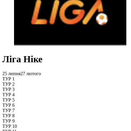
Ліга Ніке
25 липня
27 лютого
ТУР 1
ТУР 2
ТУР 3
ТУР 4
ТУР 5
ТУР 6
ТУР 7
ТУР 8
ТУР 9
ТУР 10