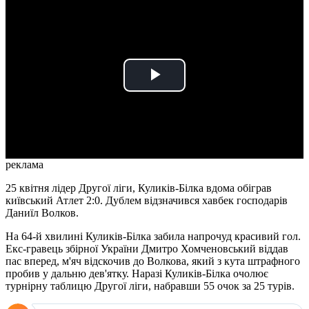
Play
Video
реклама
25 квітня лідер Другої ліги, Куликів-Білка вдома обіграв
київський Атлет 2:0. Дублем відзначився хавбек господарів
Даниїл Волков.
На 64-й хвилині Куликів-Білка забила напрочуд красивий гол.
Екс-гравець збірної України Дмитро Хомченовський віддав
пас вперед, м'яч відскочив до Волкова, який з кута штрафного
пробив у дальню дев'ятку. Наразі Куликів-Білка очолює
турнірну таблицю Другої ліги, набравши 55 очок за 25 турів.