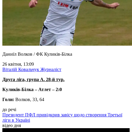
Даниїл Волков / ФК Куликів-Білка
26 квітня, 13:09
Віталій Ковальчук
Журналіст
Друга ліга, група А. 28-й тур.
Куликів-Білка –
Атлет –
2:0
Голи:
Волков, 33, 64
до речі
Президент ПФЛ привідкрив завісу щодо створення Третьої
ліги в Україні
відео дня