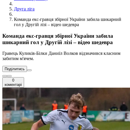
Друга ліга
Команда екс-гравця збірної України забила шикарний
гол у Другій лізі – відео шедевра
Команда екс-гравця збірної України забила
шикарний гол у Другій лізі – відео шедевра
Гравець Куликів-Білки Даниїл Волков відзначився класним
забитим м'ячем.
Поділитись
0
коментарі