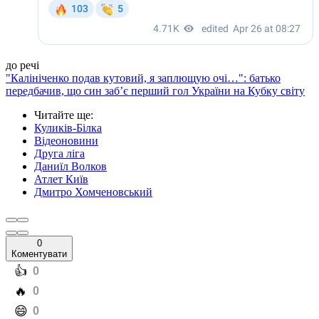
до речі
"Калініченко подав кутовий, я заплющую очі…": батько
передбачив, що син заб’є перший гол України на Кубку світу
Читайте ще
:
Куликів-Білка
Відеоновини
Друга ліга
Даниїл Волков
Атлет Київ
Дмитро Хомченовський
0
Коментувати
️👍
0
️🔥
0
️😄
0