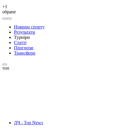
+
1
обране
Новини спорту
Результати
Турніри
Статті
Прогнози
Трансфери
топ
ЛЧ - Top News