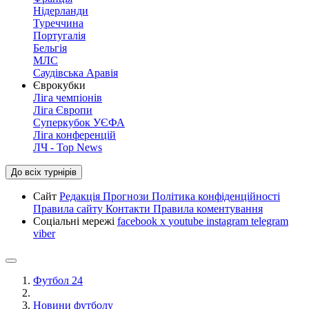
Нідерланди
Туреччина
Португалія
Бельгія
МЛС
Саудівська Аравія
Єврокубки
Ліга чемпіонів
Ліга Європи
Суперкубок УЄФА
Ліга конференцій
ЛЧ - Top News
До всіх турнірів
Сайт
Редакція
Прогнози
Політика конфіденційності
Правила сайту
Контакти
Правила коментування
Соціальні мережі
facebook
x
youtube
instagram
telegram
viber
Футбол 24
Новини футболу