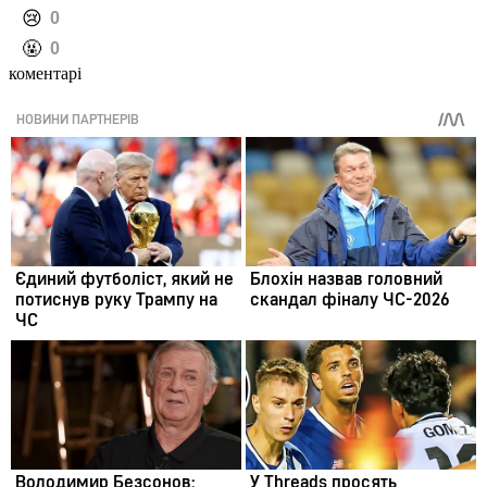
️😢
0
️🤬
0
коментарі