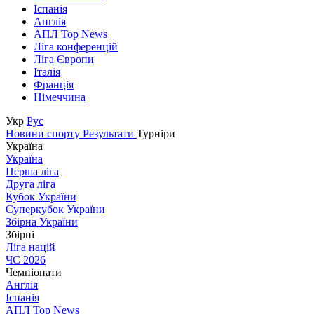
Іспанія
Англія
АПЛ Top News
Ліга конференцій
Ліга Європи
Італія
Франція
Німеччина
Укр
Рус
Новини спорту
Результати
Турніри
Україна
Україна
Перша ліга
Друга ліга
Кубок України
Суперкубок України
Збірна України
Збірні
Ліга націй
ЧС 2026
Чемпіонати
Англія
Іспанія
АПЛ Top News