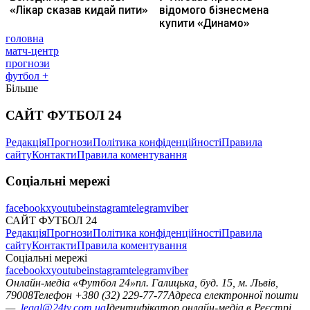
головна
матч-центр
прогнози
футбол +
Більше
САЙТ ФУТБОЛ 24
Редакція
Прогнози
Політика конфіденційності
Правила
сайту
Контакти
Правила коментування
Соціальні мережі
facebook
x
youtube
instagram
telegram
viber
САЙТ ФУТБОЛ 24
Редакція
Прогнози
Політика конфіденційності
Правила
сайту
Контакти
Правила коментування
Соціальні мережі
facebook
x
youtube
instagram
telegram
viber
Онлайн-медіа «Футбол 24»
пл. Галицька, буд. 15, м. Львів,
79008
Телефон +380 (32) 229-77-77
Адреса електронної пошти
—
legal@24tv.com.ua
Ідентифікатор онлайн-медіа в Реєстрі