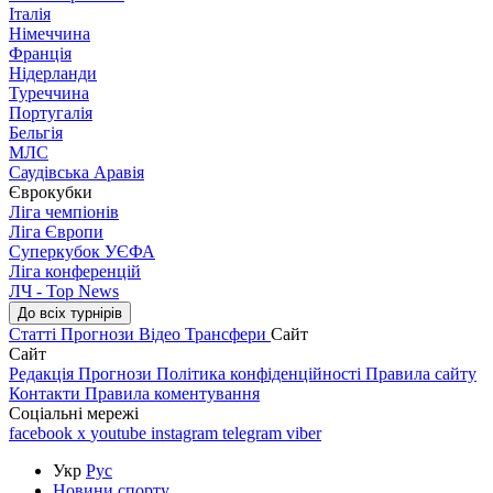
Італія
Німеччина
Франція
Нідерланди
Туреччина
Португалія
Бельгія
МЛС
Саудівська Аравія
Єврокубки
Ліга чемпіонів
Ліга Європи
Суперкубок УЄФА
Ліга конференцій
ЛЧ - Top News
До всіх турнірів
Статті
Прогнози
Відео
Трансфери
Сайт
Сайт
Редакція
Прогнози
Політика конфіденційності
Правила сайту
Контакти
Правила коментування
Соціальні мережі
facebook
x
youtube
instagram
telegram
viber
Укр
Рус
Новини спорту