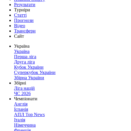
Результати
Турніри
Статті
Прогнози
Відео
Трансфери
Сайт
Україна
Україна
Перша ліга
Друга ліга
Кубок України
Суперкубок України
Збірна України
Збірні
Ліга націй
ЧС 2026
Чемпіонати
Англія
Іспанія
АПЛ Top News
Італія
Німеччина
Франція