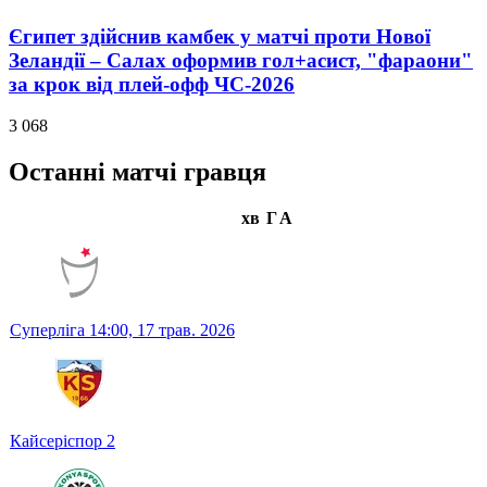
Єгипет здійснив камбек у матчі проти Нової
Зеландії – Салах оформив гол+асист, "фараони"
за крок від плей-офф ЧС-2026
3 068
Останні матчі гравця
хв
Г
А
Суперліга
14:00,
17 трав. 2026
Кайсеріспор
2