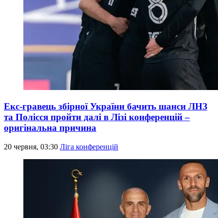
Екс-гравець збірної України бачить шанси ЛНЗ
та Полісся пройти далі в Лізі конференцій –
оригінальна причина
20 червня, 03:30
Ліга конференцій