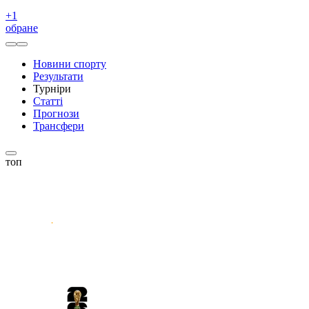
+
1
обране
Новини спорту
Результати
Турніри
Статті
Прогнози
Трансфери
топ