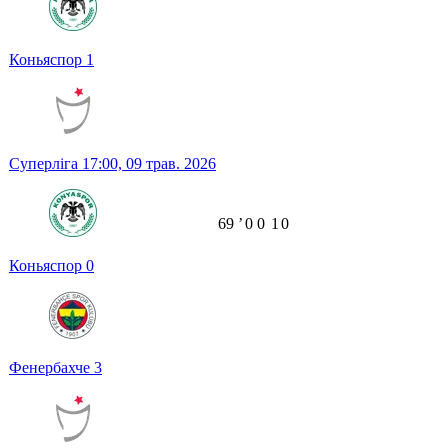
Коньяспор
1
Суперліга
17:00,
09 трав. 2026
69
ʼ
0
0
1
0
Коньяспор
0
Фенербахче
3