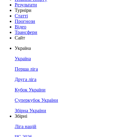
Результати
Турніри
Статті
Прогнози
Відео
Трансфери
Сайт
Україна
Україна
Перша ліга
Друга ліга
Кубок України
Суперкубок України
Збірна України
Збірні
Ліга націй
ЧС 2026