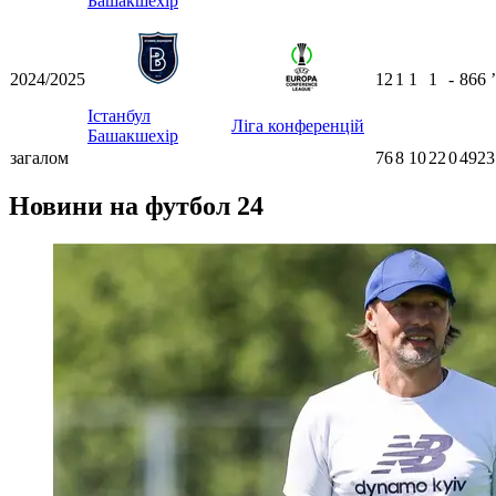
Башакшехір
2024/2025
12
1
1
1
-
866
ʼ
Істанбул
Ліга конференцій
Башакшехір
загалом
76
8
10
22
0
4923
Новини на футбол 24