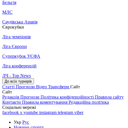
Бельгія
МЛС
Саудівська Аравія
Єврокубки
Ліга чемпіонів
Ліга Європи
Суперкубок УЄФА
Ліга конференцій
ЛЧ - Top News
До всіх турнірів
Статті
Прогнози
Відео
Трансфери
Сайт
Сайт
Редакція
Прогнози
Політика конфіденційності
Правила сайту
Контакти
Правила коментування
Редакційна політика
Соціальні мережі
facebook
x
youtube
instagram
telegram
viber
Укр
Рус
Новини спорту