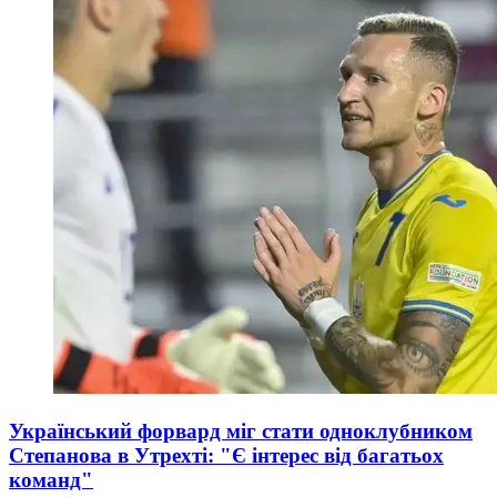
Український форвард міг стати одноклубником
Степанова в Утрехті: "Є інтерес від багатьох
команд"