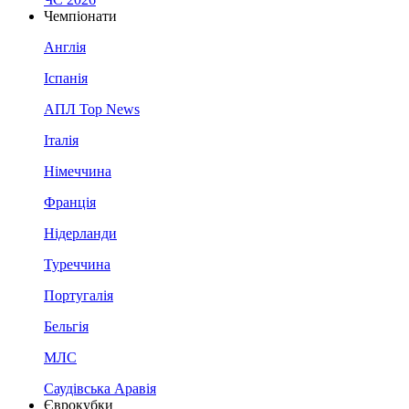
Чемпіонати
Англія
Іспанія
АПЛ Top News
Італія
Німеччина
Франція
Нідерланди
Туреччина
Португалія
Бельгія
МЛС
Саудівська Аравія
Єврокубки