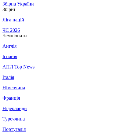
Збірна України
Збірні
Ліга націй
ЧС 2026
Чемпіонати
Англія
Іспанія
АПЛ Top News
Італія
Німеччина
Франція
Нідерланди
Туреччина
Португалія