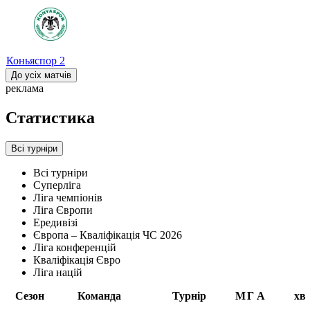
Коньяспор
2
До усіх матчів
реклама
Статистика
Всі турніри
Всі турніри
Суперліга
Ліга чемпіонів
Ліга Європи
Ередивізі
Європа – Кваліфікація ЧС 2026
Ліга конференцій
Кваліфікація Євро
Ліга націй
Сезон
Команда
Турнір
М
Г
А
хв