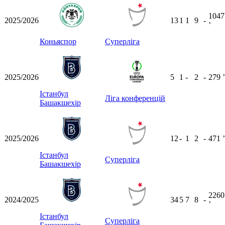
1047
2025/2026
13
1
1
9
-
ʼ
Коньяспор
Суперліга
2025/2026
5
1
-
2
-
279
ʼ
Істанбул
Ліга конференцій
Башакшехір
2025/2026
12
-
1
2
-
471
ʼ
Істанбул
Суперліга
Башакшехір
2260
2024/2025
34
5
7
8
-
ʼ
Істанбул
Суперліга