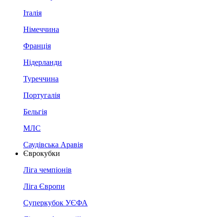
Італія
Німеччина
Франція
Нідерланди
Туреччина
Португалія
Бельгія
МЛС
Саудівська Аравія
Єврокубки
Ліга чемпіонів
Ліга Європи
Суперкубок УЄФА