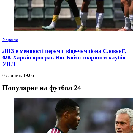
Україна
ЛНЗ в меншості переміг віце-чемпіона Словенії,
ФК Харків програв Янг Бойз: спаринги клубів
УПЛ
05 липня, 19:06
Популярне на футбол 24