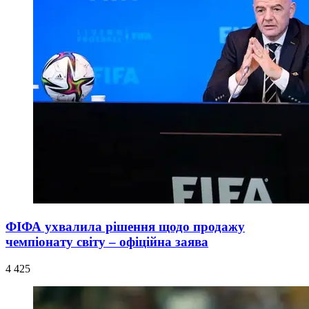
ФІФА ухвалила рішення щодо продажу
чемпіонату світу – офіційна заява
4 425