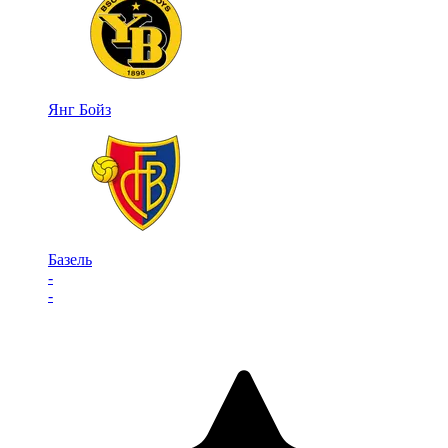
Янг Бойз
Базель
-
-