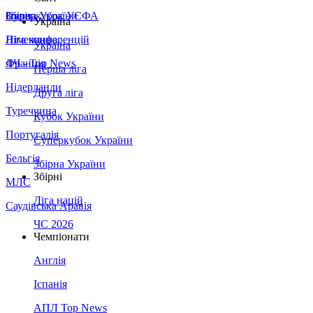
Збірна України
Італія
Суперкубок УЄФА
Україна
Німеччина
Ліга конференцій
Україна
Франція
ЛЧ - Top News
Перша ліга
Нідерланди
Друга ліга
Туреччина
Кубок України
Португалія
Суперкубок України
Бельгія
Збірна України
Збірні
МЛС
Ліга націй
Саудівська Аравія
ЧС 2026
Чемпіонати
Англія
Іспанія
АПЛ Top News