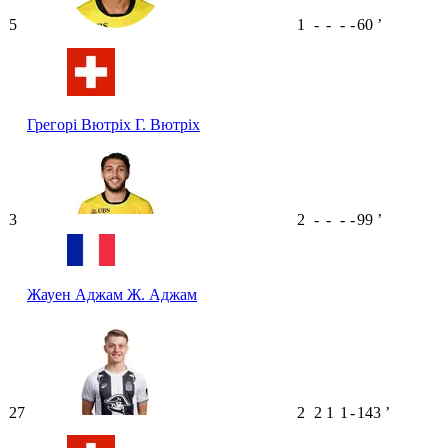
5
1
-
-
-
-
60
ʼ
Грегорі Вютріх
Г. Вютріх
3
2
-
-
-
-
99
ʼ
Жауен Аджам
Ж. Аджам
27
2
2
1
1
-
143
ʼ