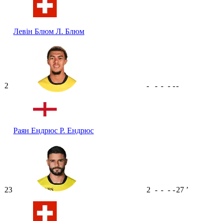
Левін Блюм
Л. Блюм
2
-
-
-
-
-
-
Раян Ендрюс
Р. Ендрюс
23
2
-
-
-
-
27
ʼ