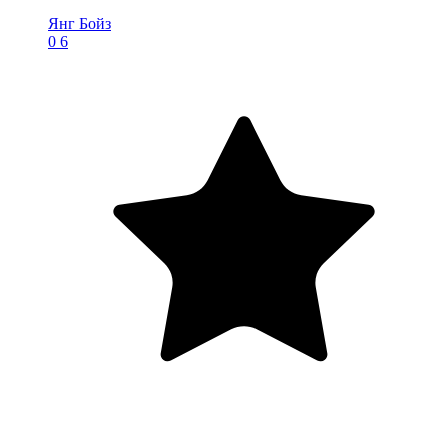
Янг Бойз
0
6