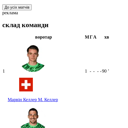
До усіх матчів
реклама
склад команди
воротар
М
Г
А
хв
1
1
-
-
-
-
90
ʼ
Марвін Келлер
М. Келлер