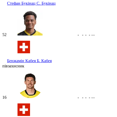
Стефан Букінац
С. Букінац
52
-
-
-
-
-
-
Бенжамін Кабея
Б. Кабея
півзахисник
16
-
-
-
-
-
-