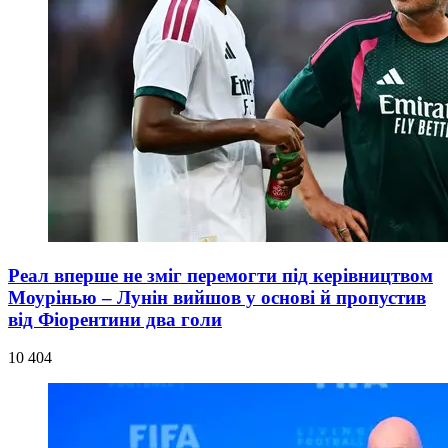
Реал вперше не зміг перемогти під керівництвом
Моурінью – Лунін вийшов у основі й пропустив
від Фіорентини два голи
10 404