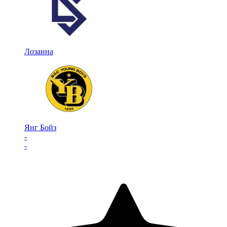
Лозанна
Янг Бойз
-
-