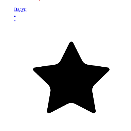
Вадуц
-
-