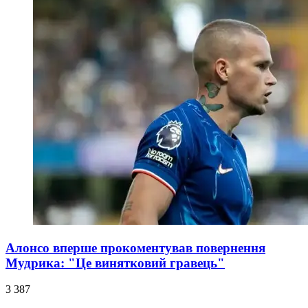
Алонсо вперше прокоментував повернення
Мудрика: "Це винятковий гравець"
3 387