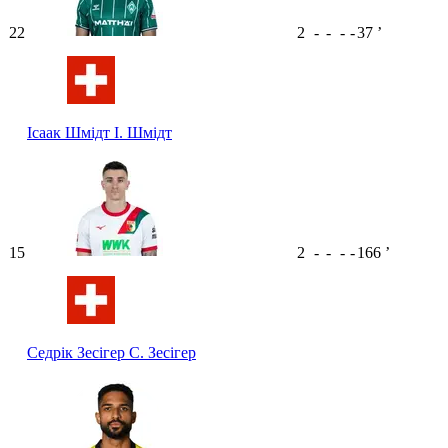
22
2
-
-
-
-
37
ʼ
Ісаак Шмідт
І. Шмідт
15
2
-
-
-
-
166
ʼ
Седрік Зесігер
С. Зесігер