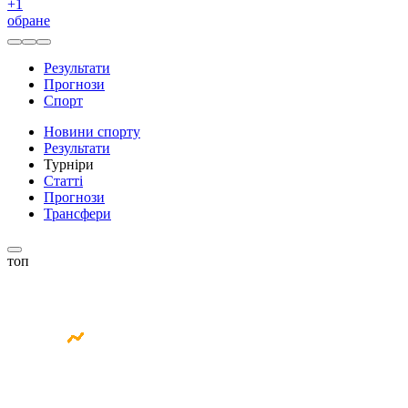
+
1
обране
Результати
Прогнози
Спорт
Новини спорту
Результати
Турніри
Статті
Прогнози
Трансфери
топ