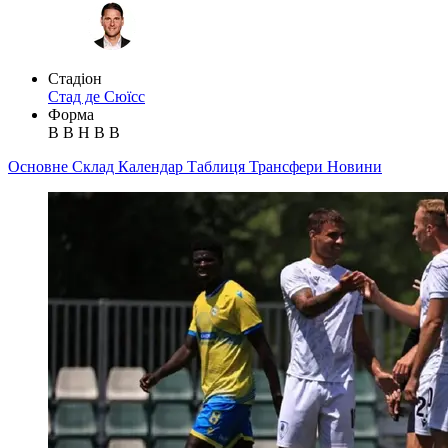
Стадіон
Стад де Сюїсс
Форма
В
В
Н
В
В
Основне
Склад
Календар
Таблиця
Трансфери
Новини