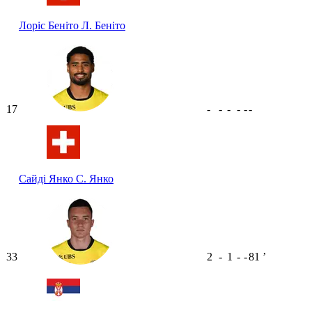
Лоріс Беніто
Л. Беніто
17
-
-
-
-
-
-
Сайді Янко
С. Янко
33
2
-
1
-
-
81
ʼ