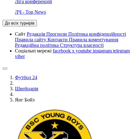
Ліга конференцій
ЛЧ - Top News
До всіх турнірів
Сайт
Редакція
Прогнози
Політика конфіденційності
Правила сайту
Контакти
Правила коментування
Редакційна політика
Структура власності
Соціальні мережі
facebook
x
youtube
instagram
telegram
viber
Футбол 24
Швейцарія
Янг Бойз