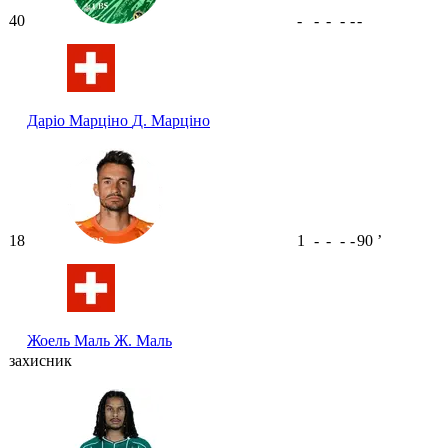
40
-
-
-
-
-
-
Даріо Марціно
Д. Марціно
18
1
-
-
-
-
90
ʼ
Жоель Маль
Ж. Маль
захисник