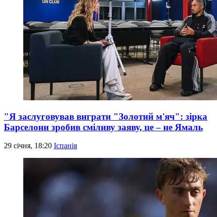
"Я заслуговував виграти "Золотий м'яч": зірка
Барселони зробив сміливу заяву, це – не Ямаль
29 січня, 18:20
Іспанія