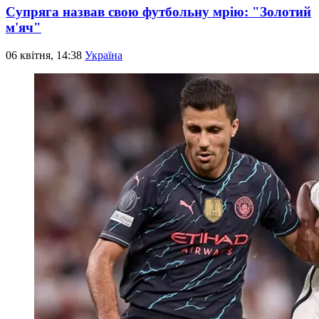
Супряга назвав свою футбольну мрію: "Золотий
м'яч"
06 квітня, 14:38
Україна