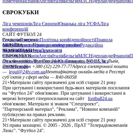
Німеччина
Іспанія
Англія
Італія
Бельгія
МЛС
Нідерланди
Франція
П
ЄВРОКУБКИ
Ліга чемпіонів
Ліга Європи
Юнацька ліга УЄФА
Ліга
конференцій
САЙТ ФУТБОЛ 24
Редакція
Соціальні мережі
Прогнози
Політика конфіденційності
Правила
сайту
facebook
УКРАЇНА
Контакти
x
youtube
Правила коментування
instagram
telegram
viber
Редакційна
політика
Україна
ЧЕМПІОНАТИ
Перша ліга
Структура власності
Друга ліга
Німеччина
ЄВРОКУБКИ
Іспанія
Англія
Італія
Бельгія
МЛС
Нідерланди
Франція
П
Ліга чемпіонів
Онлайн-медіа «Футбол 24»
Ліга Європи
Юнацька ліга УЄФА
пл. Галицька, буд. 15, м. Львів,
Ліга
конференцій
79008
Телефон +380 (32) 229-77-77
Адреса електронної пошти
—
legal@24tv.com.ua
Ідентифікатор онлайн-медіа в Реєстрі
суб’єктів у сфері медіа — R40-06058
21+
Матеріали сайту призначені для осіб старше 21 року
При цитуванні і використанні будь-яких матеріалів посилання
на "Футбол 24" обов'язкове. При цитуванні і використанні в
мережі Інтернет гіперпосилання на сайт
football24.ua
обов'язкове. Матеріали зі знаком "Спецпроект",
"Партнерський матеріал", "Реклама", "Новини компаній"
публікуємо на правах реклами.
21+
Матеріали сайту призначені для осіб старше 21 року
Усi права захищенi. © 2005 -
2026
, ПрАТ "Телерадіокомпанія
Люкс". "Футбол 24".