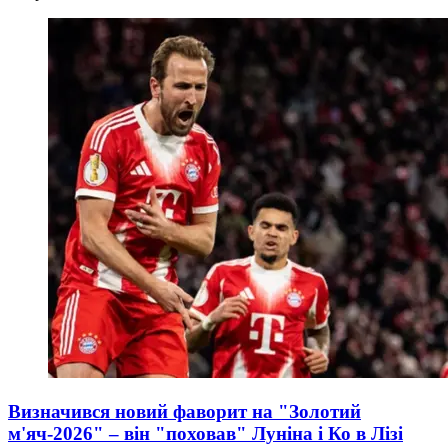
Визначився новий фаворит на "Золотий
м'яч-2026" – він "поховав" Луніна і Ко в Лізі