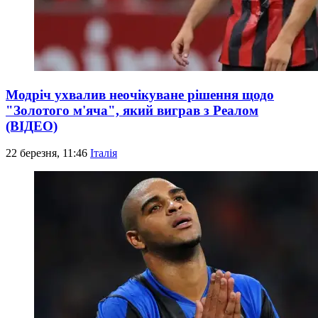
Модріч ухвалив неочікуване рішення щодо
"Золотого м'яча", який виграв з Реалом
(ВІДЕО)
22 березня, 11:46
Італія