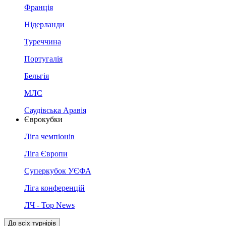
Франція
Нідерланди
Туреччина
Португалія
Бельгія
МЛС
Саудівська Аравія
Єврокубки
Ліга чемпіонів
Ліга Європи
Суперкубок УЄФА
Ліга конференцій
ЛЧ - Top News
До всіх турнірів