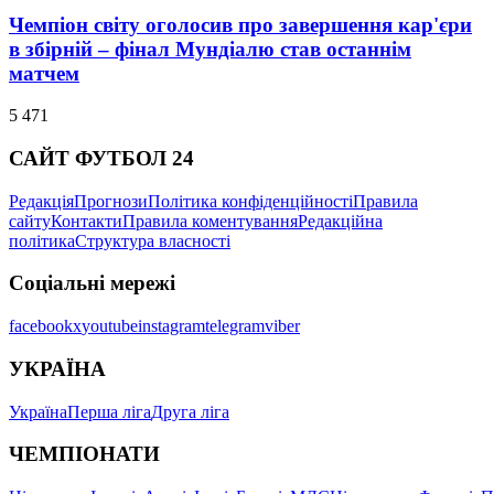
Чемпіон світу оголосив про завершення кар'єри
в збірній – фінал Мундіалю став останнім
матчем
5 471
САЙТ ФУТБОЛ 24
Редакція
Прогнози
Політика конфіденційності
Правила
сайту
Контакти
Правила коментування
Редакційна
політика
Структура власності
Соціальні мережі
facebook
x
youtube
instagram
telegram
viber
УКРАЇНА
Україна
Перша ліга
Друга ліга
ЧЕМПІОНАТИ