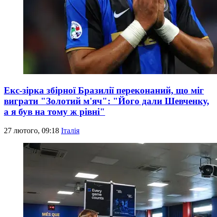
Екс-зірка збірної Бразилії переконаний, що міг
виграти "Золотий м'яч": "Його дали Шевченку,
а я був на тому ж рівні"
27 лютого, 09:18
Італія