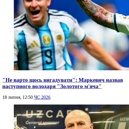
"Не варто щось вигадувати": Маркевич назвав
наступного володаря "Золотого м'яча"
18 липня, 12:50
ЧС 2026