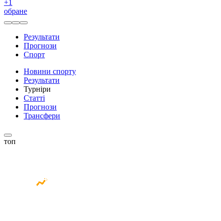
+
1
обране
Результати
Прогнози
Спорт
Новини спорту
Результати
Турніри
Статті
Прогнози
Трансфери
топ