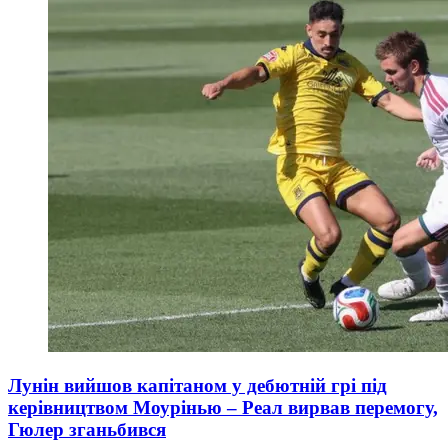
Лунін вийшов капітаном у дебютній грі під
керівництвом Моурінью – Реал вирвав перемогу,
Гюлер зганьбився