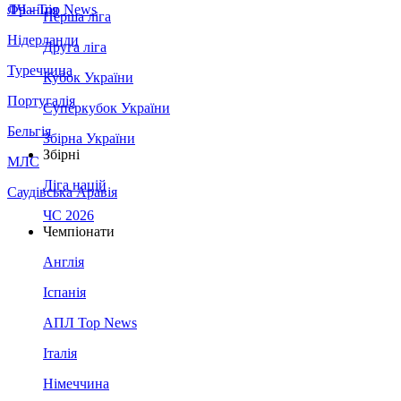
Франція
ЛЧ - Top News
Перша ліга
Нідерланди
Друга ліга
Туреччина
Кубок України
Португалія
Суперкубок України
Бельгія
Збірна України
Збірні
МЛС
Ліга націй
Саудівська Аравія
ЧС 2026
Чемпіонати
Англія
Іспанія
АПЛ Top News
Італія
Німеччина