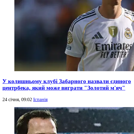
У колишньому клубі Забарного назвали єдиного
центрбека, який може виграти "Золотий м'яч"
24 січня, 09:02
Іспанія