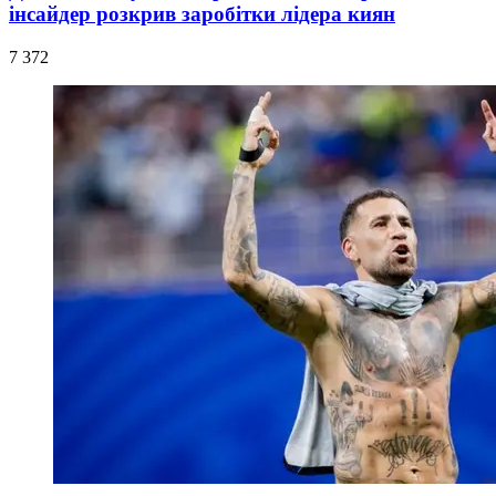
інсайдер розкрив заробітки лідера киян
7 372