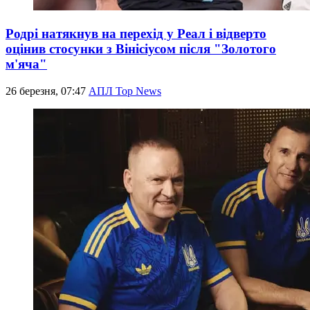
Родрі натякнув на перехід у Реал і відверто
оцінив стосунки з Вінісіусом після "Золотого
м'яча"
26 березня, 07:47
АПЛ Top News