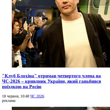
"Клуб Блохіна" отримав четвертого члена на
ЧС-2026 – кривдник України, який ганьбився
поїздкою на Росію
18 червня, 10:48
ЧС 2026
реклама