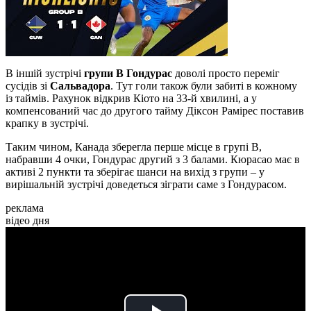
В іншій зустрічі
групи B
Гондурас
доволі просто переміг
сусідів зі
Сальвадора
. Тут голи також були забиті в кожному
із таймів. Рахунок відкрив Кіото на 33-й хвилині, а у
компенсований час до другого тайму Діксон Рамірес поставив
крапку в зустрічі.
Таким чином, Канада зберегла перше місце в групі B,
набравши 4 очки, Гондурас другий з 3 балами. Кюрасао має в
активі 2 пункти та зберігає шанси на вихід з групи – у
вирішальній зустрічі доведеться зіграти саме з Гондурасом.
реклама
відео дня