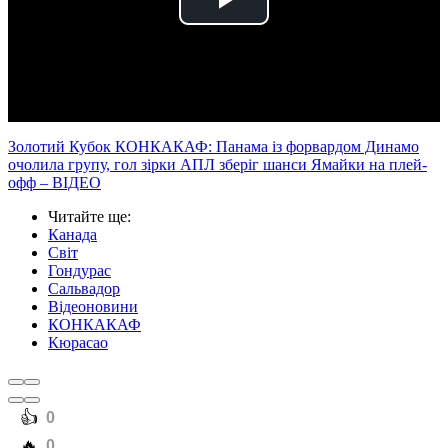
Play
Video
Золотий Кубок КОНКАКАФ: Панама із форвардом Динамо
очолила групу, гол зірки АПЛ зберіг шанси Ямайки на плей-
офф – ВІДЕО
Читайте ще
:
Канада
Світ
Гондурас
Сальвадор
Відеоновини
КОНКАКАФ
Кюрасао
️👍
0
️🔥
0