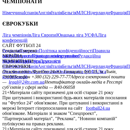
ЧЕМПІОНАТИ
Німеччина
Іспанія
Англія
Італія
Бельгія
МЛС
Нідерланди
Франція
П
ЄВРОКУБКИ
Ліга чемпіонів
Ліга Європи
Юнацька ліга УЄФА
Ліга
конференцій
САЙТ ФУТБОЛ 24
Редакція
Соціальні мережі
Прогнози
Політика конфіденційності
Правила
сайту
facebook
УКРАЇНА
Контакти
x
youtube
Правила коментування
instagram
telegram
viber
Редакційна
політика
Україна
ЧЕМПІОНАТИ
Перша ліга
Структура власності
Друга ліга
Німеччина
ЄВРОКУБКИ
Іспанія
Англія
Італія
Бельгія
МЛС
Нідерланди
Франція
П
Ліга чемпіонів
Онлайн-медіа «Футбол 24»
Ліга Європи
Юнацька ліга УЄФА
пл. Галицька, буд. 15, м. Львів,
Ліга
конференцій
79008
Телефон +380 (32) 229-77-77
Адреса електронної пошти
—
legal@24tv.com.ua
Ідентифікатор онлайн-медіа в Реєстрі
суб’єктів у сфері медіа — R40-06058
21+
Матеріали сайту призначені для осіб старше 21 року
При цитуванні і використанні будь-яких матеріалів посилання
на "Футбол 24" обов'язкове. При цитуванні і використанні в
мережі Інтернет гіперпосилання на сайт
football24.ua
обов'язкове. Матеріали зі знаком "Спецпроект",
"Партнерський матеріал", "Реклама", "Новини компаній"
публікуємо на правах реклами.
21+
Матеріали сайту призначені для осіб старше 21 року