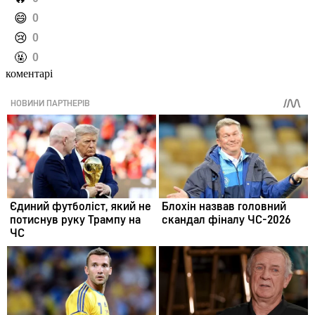
️😄
0
️😢
0
️🤬
0
коментарі