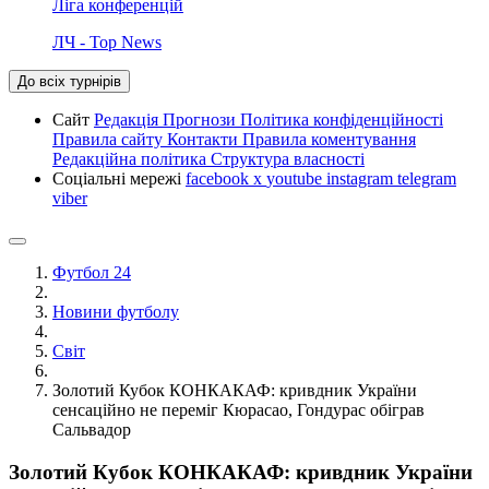
Ліга конференцій
ЛЧ - Top News
До всіх турнірів
Сайт
Редакція
Прогнози
Політика конфіденційності
Правила сайту
Контакти
Правила коментування
Редакційна політика
Структура власності
Соціальні мережі
facebook
x
youtube
instagram
telegram
viber
Футбол 24
Новини футболу
Світ
Золотий Кубок КОНКАКАФ: кривдник України
сенсаційно не переміг Кюрасао, Гондурас обіграв
Сальвадор
Золотий Кубок КОНКАКАФ: кривдник України