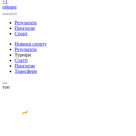
+
1
обране
Результати
Прогнози
Спорт
Новини спорту
Результати
Турніри
Статті
Прогнози
Трансфери
топ