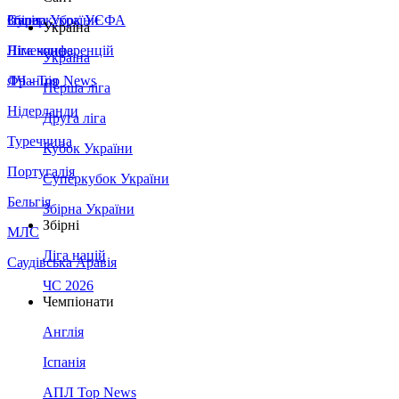
Збірна України
Італія
Суперкубок УЄФА
Україна
Німеччина
Ліга конференцій
Україна
Франція
ЛЧ - Top News
Перша ліга
Нідерланди
Друга ліга
Туреччина
Кубок України
Португалія
Суперкубок України
Бельгія
Збірна України
Збірні
МЛС
Ліга націй
Саудівська Аравія
ЧС 2026
Чемпіонати
Англія
Іспанія
АПЛ Top News