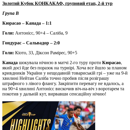
Золотий Кубок КОНКАКАФ, груповий етап, 2-й тур
Група B
Кюрасао – Канада – 1:1
Голи:
Антонісс, 90+4 – Саліба, 9
Гондурас – Сальвадор – 2:0
Голи:
Кіото, 33, Діксон Рамірес, 90+5
Канада
шокувала нічиєю в матчі 2-го туру проти
Кюрасао
,
який досі йде без поразок на турнірі. Хоча все йшло за планом
кривдників України у нещодавній товариській грі – уже на 9-й
хвилині Нейтан Саліба точно пробив після розіграшу
штрафного з лівого флангу. Закріпити перевагу не вдалось, а
на 90+4 хвилині Антонісс вискочив віч-на-віч з воротарем та
покотив у дальній кут, вирвавши сенсаційну нічию!