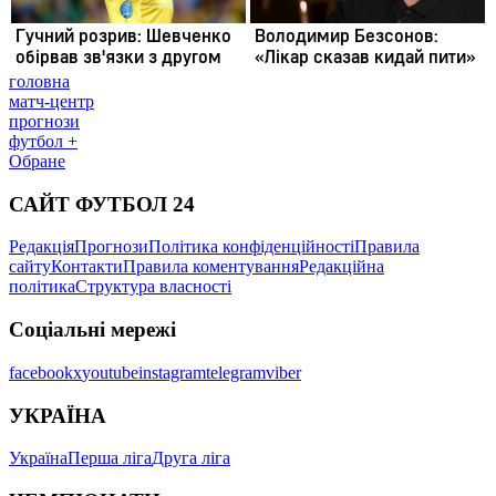
головна
матч-центр
прогнози
футбол +
Обране
САЙТ ФУТБОЛ 24
Редакція
Прогнози
Політика конфіденційності
Правила
сайту
Контакти
Правила коментування
Редакційна
політика
Структура власності
Соціальні мережі
facebook
x
youtube
instagram
telegram
viber
УКРАЇНА
Україна
Перша ліга
Друга ліга