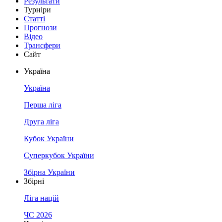
Результати
Турніри
Статті
Прогнози
Відео
Трансфери
Сайт
Україна
Україна
Перша ліга
Друга ліга
Кубок України
Суперкубок України
Збірна України
Збірні
Ліга націй
ЧС 2026