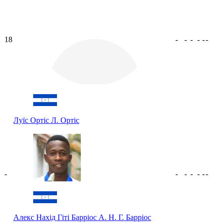
18
-
-
-
-
-
-
Луїс Ортіс
Л. Ортіс
-
-
-
-
-
-
-
Алекс Нахід Гіті Барріос
А. Н. Г. Барріос