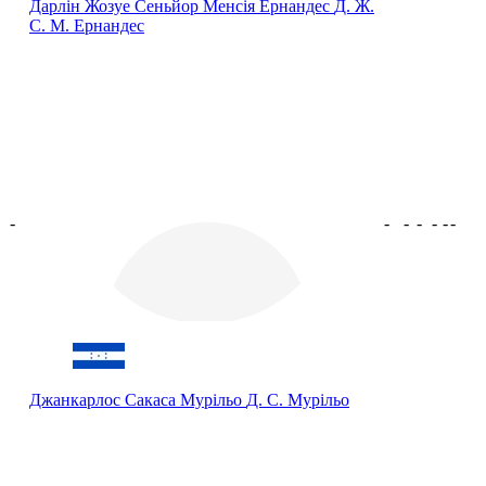
Дарлін Жозуе Сеньйор Менсія Ернандес
Д. Ж.
С. М. Ернандес
-
-
-
-
-
-
-
Джанкарлос Сакаса Мурільо
Д. С. Мурільо