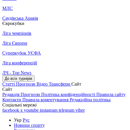
МЛС
Саудівська Аравія
Єврокубки
Ліга чемпіонів
Ліга Європи
Суперкубок УЄФА
Ліга конференцій
ЛЧ - Top News
До всіх турнірів
Статті
Прогнози
Відео
Трансфери
Сайт
Сайт
Редакція
Прогнози
Політика конфіденційності
Правила сайту
Контакти
Правила коментування
Редакційна політика
Соціальні мережі
facebook
x
youtube
instagram
telegram
viber
Укр
Рус
Новини спорту