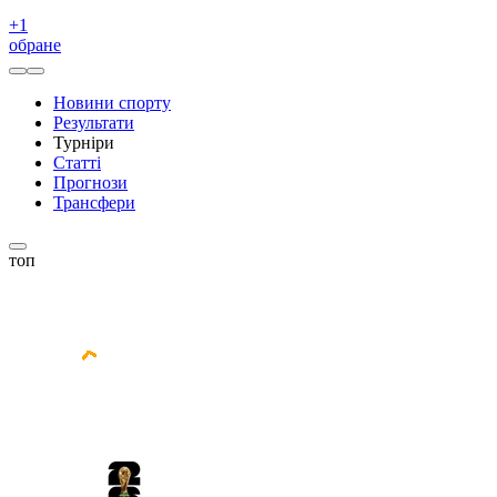
+
1
обране
Новини спорту
Результати
Турніри
Статті
Прогнози
Трансфери
топ