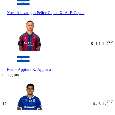
Хосе Алехандро Рейєс Серна
Х. А. Р. Серна
626
-
8
1
1
1
-
ʼ
Кевін Арріага
К. Арріага
нападник
757
17
10
-
6
1
-
ʼ