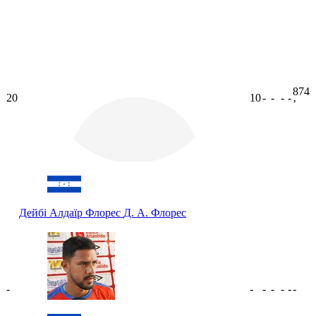
874
20
10
-
-
-
-
ʼ
Дейбі Алдаїр Флорес
Д. А. Флорес
-
-
-
-
-
-
-