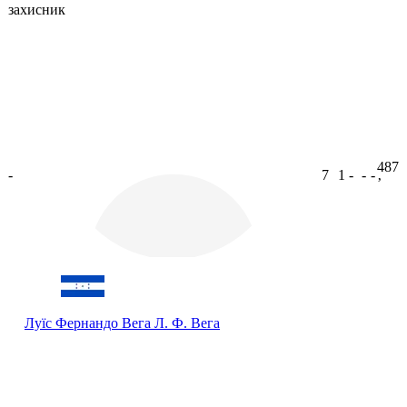
захисник
487
-
7
1
-
-
-
ʼ
Луїс Фернандо Вега
Л. Ф. Вега