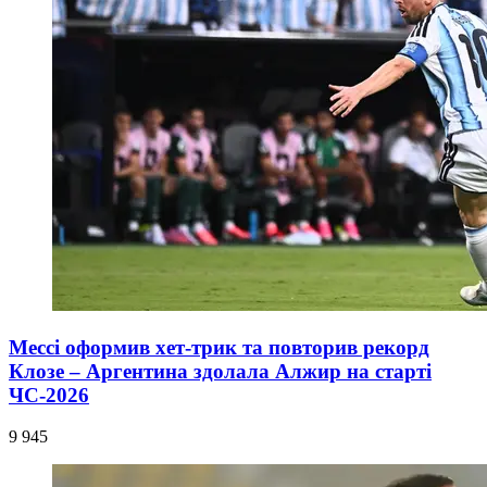
Мессі оформив хет-трик та повторив рекорд
Клозе – Аргентина здолала Алжир на старті
ЧС-2026
9 945