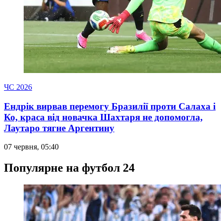
ЧС 2026
Ендрік вирвав перемогу Бразилії проти Салаха і
Ко, краса від новачка Шахтаря не допомогла,
Лаутаро тягне Аргентину
07 червня, 05:40
Популярне на футбол 24