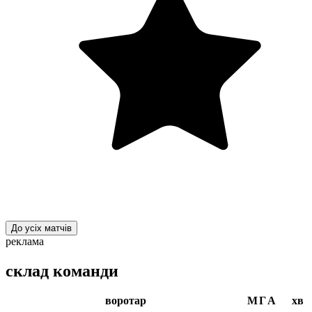
До усіх матчів
реклама
склад команди
воротар
М
Г
А
хв