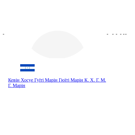
-
-
-
-
-
-
-
Кевін Хосуе Гуїті Марін Гюїті Марін
К. Х. Г. М.
Г. Марін