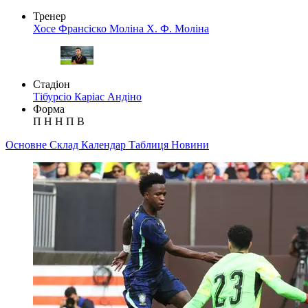
Тренер
Хосе Франсіско Моліна
Х. Ф. Моліна
Стадіон
Тібурсіо Каріас Андіно
Форма
П
Н
Н
П
В
Основне
Склад
Календар
Таблиця
Новини