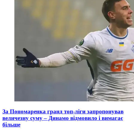
За Пономаренка гранд топ-ліги запропонував
величезну суму – Динамо відмовило і вимагає
більше