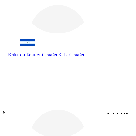
-
-
-
-
-
-
-
Клінтон Беннет Селайя
К. Б. Селайя
6
-
-
-
-
-
-