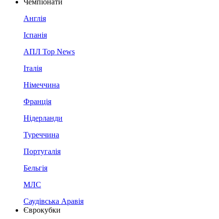
Чемпіонати
Англія
Іспанія
АПЛ Top News
Італія
Німеччина
Франція
Нідерланди
Туреччина
Португалія
Бельгія
МЛС
Саудівська Аравія
Єврокубки