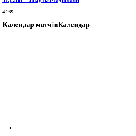
Україні – йому вже відповіли
4 269
Календар матчів
Календар