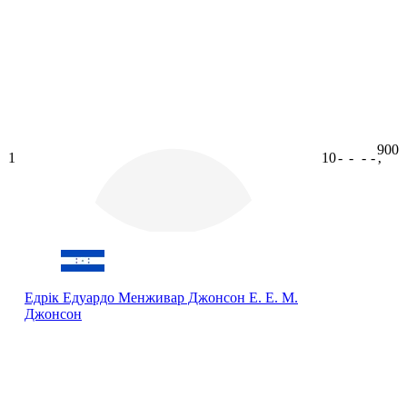
900
1
10
-
-
-
-
ʼ
Едрік Едуардо Менживар Джонсон
Е. Е. М.
Джонсон