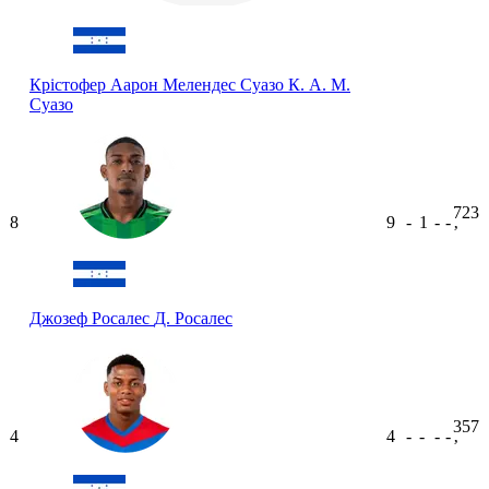
Крістофер Аарон Мелендес Суазо
К. А. М.
Суазо
723
8
9
-
1
-
-
ʼ
Джозеф Росалес
Д. Росалес
357
4
4
-
-
-
-
ʼ