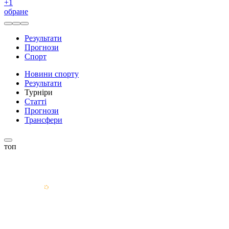
+
1
обране
Результати
Прогнози
Спорт
Новини спорту
Результати
Турніри
Статті
Прогнози
Трансфери
топ