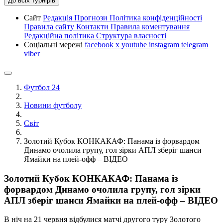
До всіх турнірів
Сайт
Редакція
Прогнози
Політика конфіденційності
Правила сайту
Контакти
Правила коментування
Редакційна політика
Структура власності
Соціальні мережі
facebook
x
youtube
instagram
telegram
viber
Футбол 24
Новини футболу
Світ
Золотий Кубок КОНКАКАФ: Панама із форвардом
Динамо очолила групу, гол зірки АПЛ зберіг шанси
Ямайки на плей-офф – ВІДЕО
Золотий Кубок КОНКАКАФ: Панама із
форвардом Динамо очолила групу, гол зірки
АПЛ зберіг шанси Ямайки на плей-офф – ВІДЕО
В ніч на 21 червня відбулися матчі другого туру Золотого