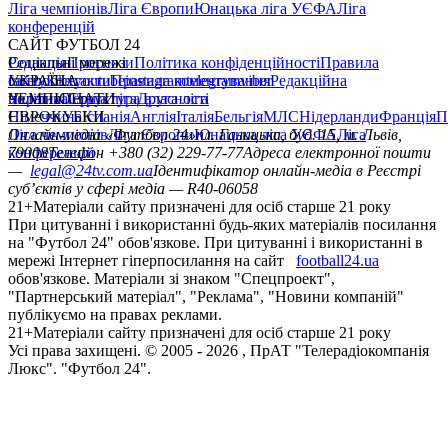
Ліга чемпіонів
Ліга Європи
Юнацька ліга УЄФА
Ліга
конференцій
САЙТ ФУТБОЛ 24
Редакція
Соціальні мережі
Прогнози
Політика конфіденційності
Правила
сайту
facebook
УКРАЇНА
Контакти
x
youtube
Правила коментування
instagram
telegram
viber
Редакційна
політика
Україна
ЧЕМПІОНАТИ
Перша ліга
Структура власності
Друга ліга
Німеччина
ЄВРОКУБКИ
Іспанія
Англія
Італія
Бельгія
МЛС
Нідерланди
Франція
П
Ліга чемпіонів
Онлайн-медіа «Футбол 24»
Ліга Європи
Юнацька ліга УЄФА
пл. Галицька, буд. 15, м. Львів,
Ліга
конференцій
79008
Телефон +380 (32) 229-77-77
Адреса електронної пошти
—
legal@24tv.com.ua
Ідентифікатор онлайн-медіа в Реєстрі
суб’єктів у сфері медіа — R40-06058
21+
Матеріали сайту призначені для осіб старше 21 року
При цитуванні і використанні будь-яких матеріалів посилання
на "Футбол 24" обов'язкове. При цитуванні і використанні в
мережі Інтернет гіперпосилання на сайт
football24.ua
обов'язкове. Матеріали зі знаком "Спецпроект",
"Партнерський матеріал", "Реклама", "Новини компаній"
публікуємо на правах реклами.
21+
Матеріали сайту призначені для осіб старше 21 року
Усi права захищенi. © 2005 -
2026
, ПрАТ "Телерадіокомпанія
Люкс". "Футбол 24".