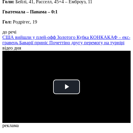
Голи:
Бейлі, 41, Расселл, 45+4 – Емброуз, 11
Гватемала – Панама – 0:1
Гол:
Родрігес, 19
до речі
США вийшли у плей-офф Золотого Кубка КОНКАКАФ – екс-
гравець Баварії приніс Почеттіно другу перемогу на турнірі
відео дня
Play
Video
реклама