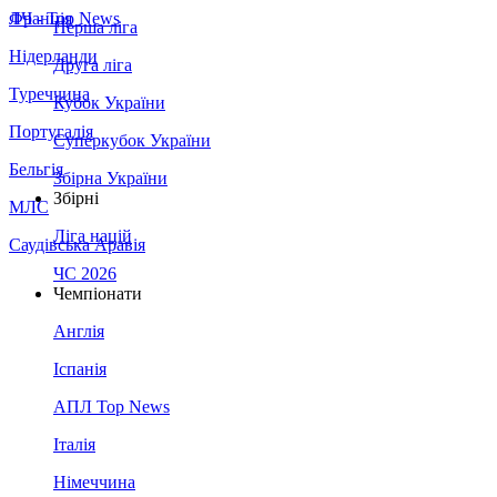
Франція
ЛЧ - Top News
Перша ліга
Нідерланди
Друга ліга
Туреччина
Кубок України
Португалія
Суперкубок України
Бельгія
Збірна України
Збірні
МЛС
Ліга націй
Саудівська Аравія
ЧС 2026
Чемпіонати
Англія
Іспанія
АПЛ Top News
Італія
Німеччина