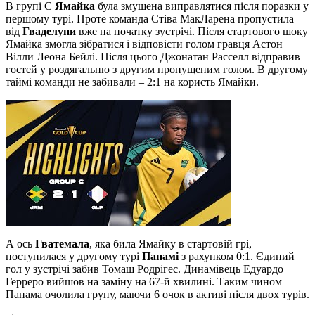
В групі C
Ямайка
була змушена виправлятися після поразки у
першому турі. Проте команда Стіва МакЛарена пропустила
від
Гваделупи
вже на початку зустрічі. Після стартового шоку
Ямайка змогла зібратися і відповісти голом гравця Астон
Вілли Леона Бейлі. Після цього Джонатан Расселл відправив
гостей у роздягальню з другим пропущеним голом. В другому
таймі команди не забивали – 2:1 на користь Ямайки.
А ось
Гватемала
, яка била Ямайку в стартовій грі,
поступилася у другому турі
Панамі
з рахунком 0:1. Єдиний
гол у зустрічі забив Томаш Родрігес. Динамівець Едуардо
Герреро вийшов на заміну на 67-й хвилині. Таким чином
Панама очолила групу, маючи 6 очок в активі після двох турів.