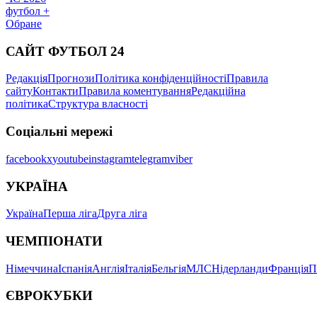
футбол +
Обране
САЙТ ФУТБОЛ 24
Редакція
Прогнози
Політика конфіденційності
Правила
сайту
Контакти
Правила коментування
Редакційна
політика
Структура власності
Соціальні мережі
facebook
x
youtube
instagram
telegram
viber
УКРАЇНА
Україна
Перша ліга
Друга ліга
ЧЕМПІОНАТИ
Німеччина
Іспанія
Англія
Італія
Бельгія
МЛС
Нідерланди
Франція
П
ЄВРОКУБКИ