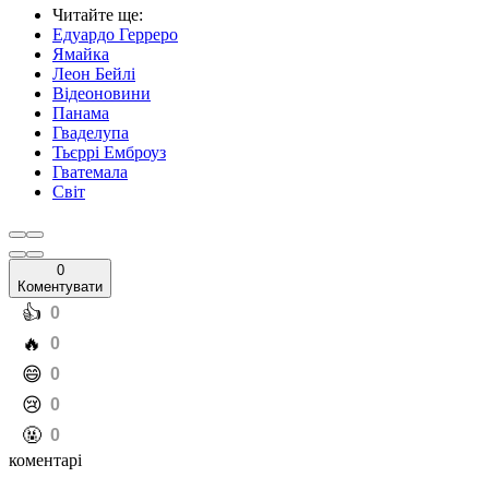
Читайте ще
:
Едуардо Герреро
Ямайка
Леон Бейлі
Відеоновини
Панама
Гваделупа
Тьєррі Емброуз
Гватемала
Світ
0
Коментувати
️👍
0
️🔥
0
️😄
0
️😢
0
️🤬
0
коментарі