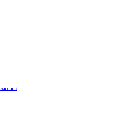
ласності