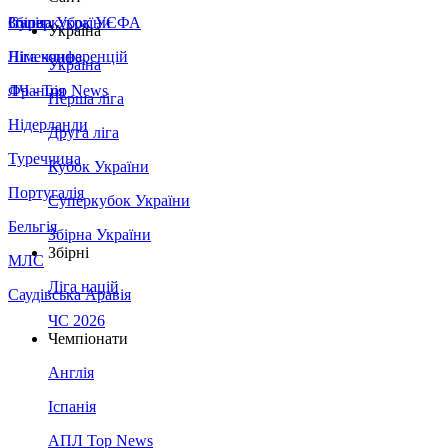
Збірна України
Італія
Суперкубок УЄФА
Україна
Німеччина
Ліга конференцій
Україна
Франція
ЛЧ - Top News
Перша ліга
Нідерланди
Друга ліга
Туреччина
Кубок України
Португалія
Суперкубок України
Бельгія
Збірна України
Збірні
МЛС
Ліга націй
Саудівська Аравія
ЧС 2026
Чемпіонати
Англія
Іспанія
АПЛ Top News