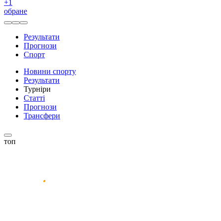
+
1
обране
Результати
Прогнози
Спорт
Новини спорту
Результати
Турніри
Статті
Прогнози
Трансфери
топ