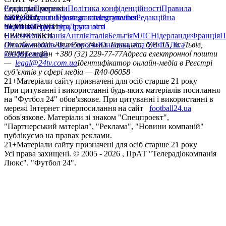
Редакція
Соціальні мережі
Прогнози
Політика конфіденційності
Правила
сайту
facebook
УКРАЇНА
Контакти
x
youtube
Правила коментування
instagram
telegram
viber
Редакційна
політика
Україна
ЧЕМПІОНАТИ
Перша ліга
Структура власності
Друга ліга
Німеччина
ЄВРОКУБКИ
Іспанія
Англія
Італія
Бельгія
МЛС
Нідерланди
Франція
П
Ліга чемпіонів
Онлайн-медіа «Футбол 24»
Ліга Європи
Юнацька ліга УЄФА
пл. Галицька, буд. 15, м. Львів,
Ліга
конференцій
79008
Телефон +380 (32) 229-77-77
Адреса електронної пошти
—
legal@24tv.com.ua
Ідентифікатор онлайн-медіа в Реєстрі
суб’єктів у сфері медіа — R40-06058
21+
Матеріали сайту призначені для осіб старше 21 року
При цитуванні і використанні будь-яких матеріалів посилання
на "Футбол 24" обов'язкове. При цитуванні і використанні в
мережі Інтернет гіперпосилання на сайт
football24.ua
обов'язкове. Матеріали зі знаком "Спецпроект",
"Партнерський матеріал", "Реклама", "Новини компаній"
публікуємо на правах реклами.
21+
Матеріали сайту призначені для осіб старше 21 року
Усi права захищенi. © 2005 -
2026
, ПрАТ "Телерадіокомпанія
Люкс". "Футбол 24".