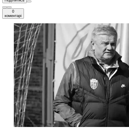
Поділитись
0
коментарі