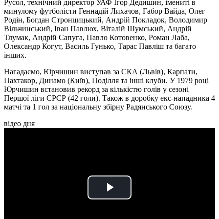
Русол, технічний директор УАФ Ігор Дедишин, імениті в
минулому футболісти Геннадій Лихачов, Габор Вайда, Олег
Родін, Богдан Стронцицький, Андрій Покладок, Володимир
Вільчинський, Іван Павлюх, Віталій Шумський, Андрій
Тлумак, Андрій Сапуга, Павло Котовенко, Роман Лаба,
Олександр Когут, Василь Гунько, Тарас Павліш та багато
інших.
Нагадаємо, Юрчишин виступав за СКА (Львів), Карпати,
Пахтакор, Динамо (Київ), Поділля та інші клуби. У 1979 році
Юрчишин встановив рекорд за кількістю голів у сезоні
Першої ліги СРСР (42 голи). Також в доробку екс-нападника 4
матчі та 1 гол за національну збірну Радянського Союзу.
відео дня
Play