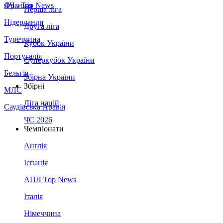
Франція
ЛЧ - Top News
Перша ліга
Нідерланди
Друга ліга
Туреччина
Кубок України
Португалія
Суперкубок України
Бельгія
Збірна України
Збірні
МЛС
Ліга націй
Саудівська Аравія
ЧС 2026
Чемпіонати
Англія
Іспанія
АПЛ Top News
Італія
Німеччина