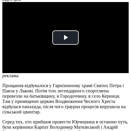
Play
Video
реклама
Прощання відбувалося у Гарнізонному храмі Святих Петра і
Павла у Львові. Потім тіло легендарного спортсмена
перевезли на батьківщину, в Городоччину, в село Керниця.
Там у приміщенні церкви Воздвиження Чесного Хреста
відбулася панахида, після чого траурна процесія вирушила на
сільський цвинтар.
Серед тих, хто прийшов провести Юрчишина в останню путь,
були керівники Карпат Володимир Матківський і Андрій