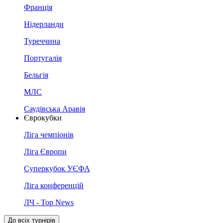
Франція
Нідерланди
Туреччина
Португалія
Бельгія
МЛС
Саудівська Аравія
Єврокубки
Ліга чемпіонів
Ліга Європи
Суперкубок УЄФА
Ліга конференцій
ЛЧ - Top News
До всіх турнірів