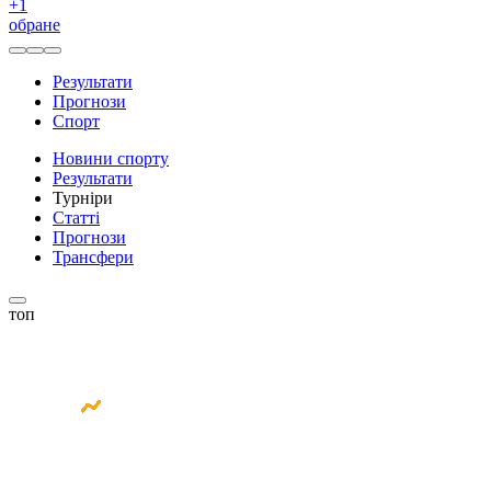
+
1
обране
Результати
Прогнози
Спорт
Новини спорту
Результати
Турніри
Статті
Прогнози
Трансфери
топ