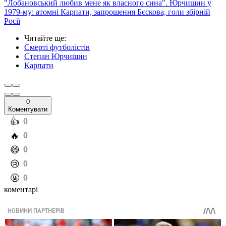
"Лобановський любив мене як власного сина". Юрчишин у
1979-му: атомні Карпати, запрошення Бєскова, голи збірній
Росії
Читайте ще
:
Смерті футболістів
Степан Юрчишин
Карпати
0
Коментувати
️👍
0
️🔥
0
️😄
0
️😢
0
️🤬
0
коментарі