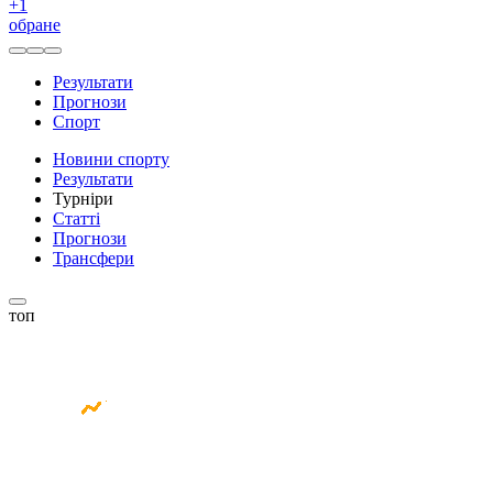
+
1
обране
Результати
Прогнози
Спорт
Новини спорту
Результати
Турніри
Статті
Прогнози
Трансфери
топ