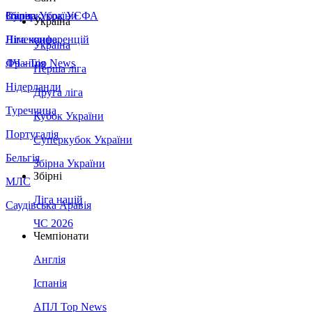
Збірна України
Італія
Суперкубок УЄФА
Україна
Німеччина
Ліга конференцій
Україна
Франція
ЛЧ - Top News
Перша ліга
Нідерланди
Друга ліга
Туреччина
Кубок України
Португалія
Суперкубок України
Бельгія
Збірна України
Збірні
МЛС
Ліга націй
Саудівська Аравія
ЧС 2026
Чемпіонати
Англія
Іспанія
АПЛ Top News