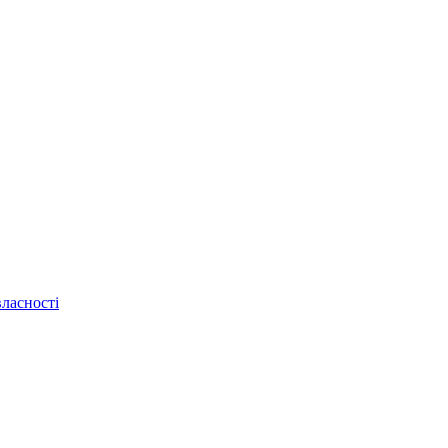
ласності