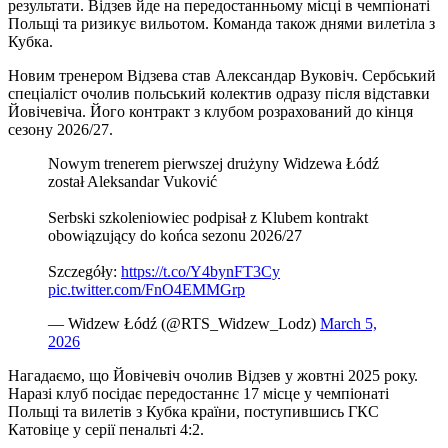
результати. Відзев йде на передостанньому місці в чемпіонаті
Польщі та ризикує вильотом. Команда також днями вилетіла з
Кубка.
Новим тренером Відзева став Александар Вуковіч. Сербський
спеціаліст очолив польський колектив одразу після відставки
Йовічевіча. Його контракт з клубом розрахований до кінця
сезону 2026/27.
Nowym trenerem pierwszej drużyny Widzewa Łódź
został Aleksandar Vuković
Serbski szkoleniowiec podpisał z Klubem kontrakt
obowiązujący do końca sezonu 2026/27 ️
Szczegóły:
https://t.co/Y4bynFT3Cy
pic.twitter.com/FnO4EMMGrp
— Widzew Łódź (@RTS_Widzew_Lodz)
March 5,
2026
Нагадаємо, що Йовічевіч очолив Відзев у жовтні 2025 року.
Наразі клуб посідає передостаннє 17 місце у чемпіонаті
Польщі та вилетів з Кубка країни, поступившись ГКС
Катовіце у серії пенальті 4:2.