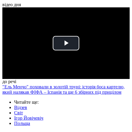
відео дня
Play
Video
до речі
"Ель Менчо" поховали в золотій труні: історія боса картелю,
який налякав ФІФА – Іспанія та ще 6 збірних під прицілом
Читайте ще
:
Відзев
Світ
Ігор Йовічевіч
Польща