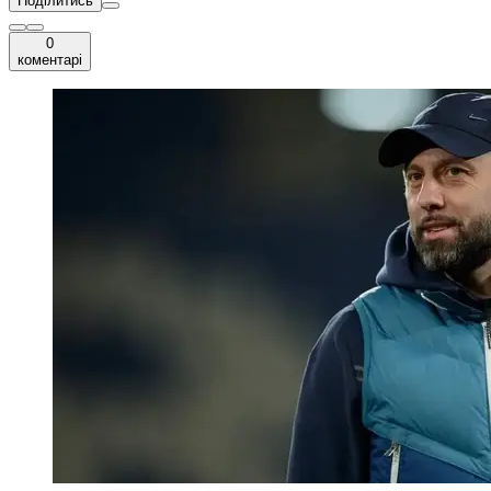
Поділитись
0
коментарі