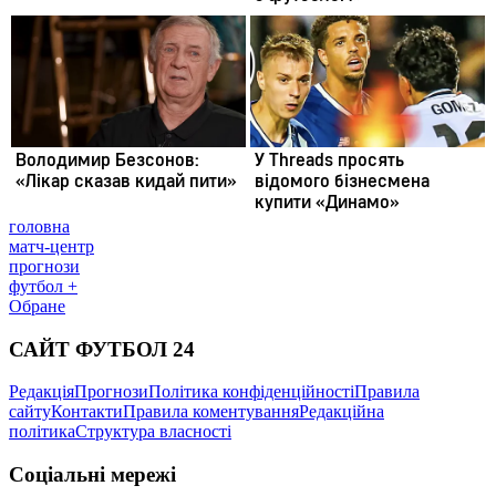
головна
матч-центр
прогнози
футбол +
Обране
САЙТ ФУТБОЛ 24
Редакція
Прогнози
Політика конфіденційності
Правила
сайту
Контакти
Правила коментування
Редакційна
політика
Структура власності
Соціальні мережі