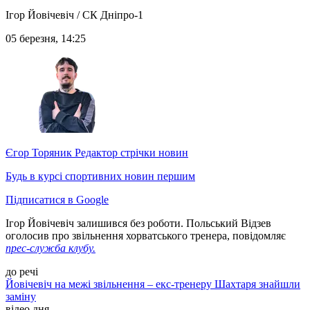
Ігор Йовічевіч / СК Дніпро-1
05 березня, 14:25
Єгор Торяник
Редактор стрічки новин
Будь в курсі спортивних новин першим
Підписатися в Google
Ігор Йовічевіч залишився без роботи. Польський Відзев
оголосив про звільнення хорватського тренера, повідомляє
прес-служба клубу.
до речі
Йовічевіч на межі звільнення – екс-тренеру Шахтаря знайшли
заміну
відео дня