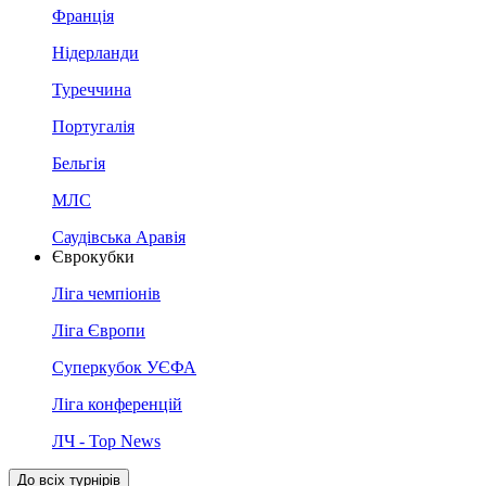
Франція
Нідерланди
Туреччина
Португалія
Бельгія
МЛС
Саудівська Аравія
Єврокубки
Ліга чемпіонів
Ліга Європи
Суперкубок УЄФА
Ліга конференцій
ЛЧ - Top News
До всіх турнірів