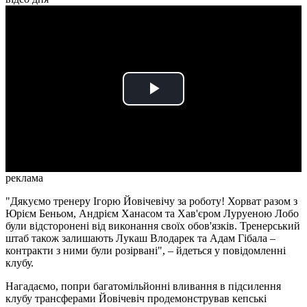
Play
Video
реклама
"Дякуємо тренеру Ігорю Йовічевічу за роботу! Хорват разом з
Юрієм Беньом, Андрієм Ханасом та Хав'єром Луруеною Лобо
були відсторонені від виконання своїх обов'язків. Тренерський
штаб також залишають Лукаш Влодарек та Адам Гібала –
контракти з ними були розірвані", – йдеться у повідомленні
клубу.
Нагадаємо, попри багатомільйонні вливання в підсилення
клубу трансферами Йовічевіч продемонстрував кепські