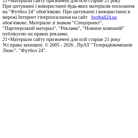
21+
Матеріали сайту призначені для осіб старше 21 року
При цитуванні і використанні будь-яких матеріалів посилання
на "Футбол 24" обов'язкове. При цитуванні і використанні в
мережі Інтернет гіперпосилання на сайт
football24.ua
обов'язкове. Матеріали зі знаком "Спецпроект",
"Партнерський матеріал", "Реклама", "Новини компаній"
публікуємо на правах реклами.
21+
Матеріали сайту призначені для осіб старше 21 року
Усi права захищенi. © 2005 -
2026
, ПрАТ "Телерадіокомпанія
Люкс". "Футбол 24".