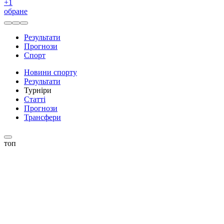
+
1
обране
Результати
Прогнози
Спорт
Новини спорту
Результати
Турніри
Статті
Прогнози
Трансфери
топ