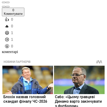
0
Коментувати
️👍
0
️🔥
0
️😄
1
️😢
1
️🤬
0
коментарі