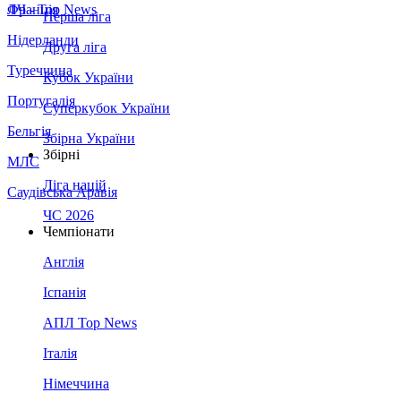
Франція
ЛЧ - Top News
Перша ліга
Нідерланди
Друга ліга
Туреччина
Кубок України
Португалія
Суперкубок України
Бельгія
Збірна України
Збірні
МЛС
Ліга націй
Саудівська Аравія
ЧС 2026
Чемпіонати
Англія
Іспанія
АПЛ Top News
Італія
Німеччина