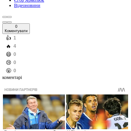
Єгор Ярмолюк
Відеоновини
0
Коментувати
️👍
1
️🔥
4
️😄
0
️😢
0
️🤬
0
коментарі