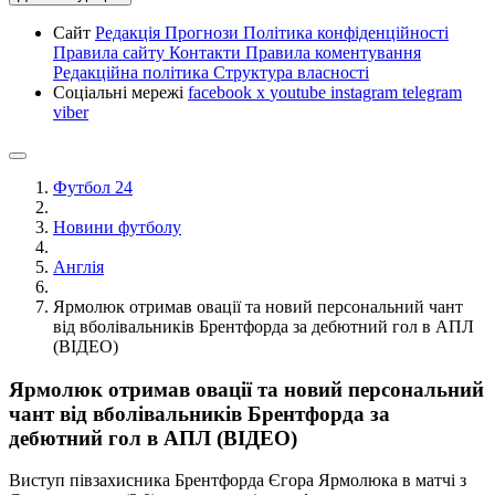
Сайт
Редакція
Прогнози
Політика конфіденційності
Правила сайту
Контакти
Правила коментування
Редакційна політика
Структура власності
Соціальні мережі
facebook
x
youtube
instagram
telegram
viber
Футбол 24
Новини футболу
Англія
Ярмолюк отримав овації та новий персональний чант
від вболівальників Брентфорда за дебютний гол в АПЛ
(ВІДЕО)
Ярмолюк отримав овації та новий персональний
чант від вболівальників Брентфорда за
дебютний гол в АПЛ (ВІДЕО)
Виступ півзахисника Брентфорда Єгора Ярмолюка в матчі з