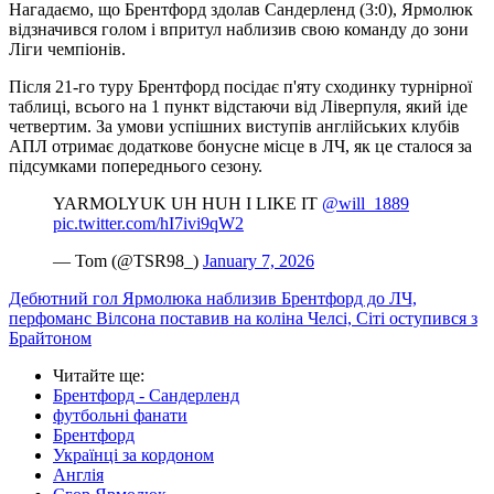
Нагадаємо, що Брентфорд здолав Сандерленд (3:0), Ярмолюк
відзначився голом і впритул наблизив свою команду до зони
Ліги чемпіонів.
Після 21-го туру Брентфорд посідає п'яту сходинку турнірної
таблиці, всього на 1 пункт відстаючи від Ліверпуля, який іде
четвертим. За умови успішних виступів англійських клубів
АПЛ отримає додаткове бонусне місце в ЛЧ, як це сталося за
підсумками попереднього сезону.
YARMOLYUK UH HUH I LIKE IT
@will_1889
pic.twitter.com/hI7ivi9qW2
— Tom (@TSR98_)
January 7, 2026
Дебютний гол Ярмолюка наблизив Брентфорд до ЛЧ,
перфоманс Вілсона поставив на коліна Челсі, Сіті оступився з
Брайтоном
Читайте ще
:
Брентфорд - Сандерленд
футбольні фанати
Брентфорд
Українці за кордоном
Англія