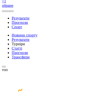
+
1
обране
Результати
Прогнози
Спорт
Новини спорту
Результати
Турніри
Статті
Прогнози
Трансфери
топ