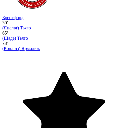
Брентфорд
30’
(Янельт)
Тьяго
65’
(Шаде)
Тьяго
73’
(Коллінз)
Ярмолюк