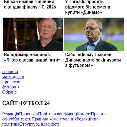
головна
матч-центр
прогнози
футбол +
Обране
САЙТ ФУТБОЛ 24
Редакція
Прогнози
Політика конфіденційності
Правила
сайту
Контакти
Правила коментування
Редакційна
політика
Структура власності