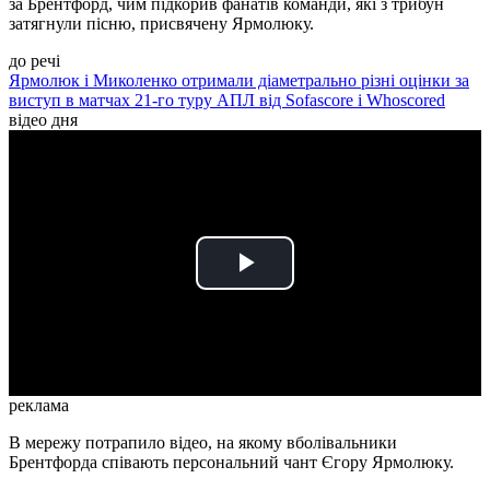
за Брентфорд, чим підкорив фанатів команди, які з трибун
затягнули пісню, присвячену Ярмолюку.
до речі
Ярмолюк і Миколенко отримали діаметрально різні оцінки за
виступ в матчах 21-го туру АПЛ від Sofascore і Whoscored
відео дня
Play
Video
реклама
В мережу потрапило відео, на якому вболівальники
Брентфорда співають персональний чант Єгору Ярмолюку.