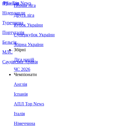
Франція
ЛЧ - Top News
Перша ліга
Нідерланди
Друга ліга
Туреччина
Кубок України
Португалія
Суперкубок України
Бельгія
Збірна України
Збірні
МЛС
Ліга націй
Саудівська Аравія
ЧС 2026
Чемпіонати
Англія
Іспанія
АПЛ Top News
Італія
Німеччина