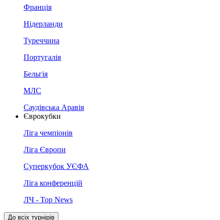
Франція
Нідерланди
Туреччина
Португалія
Бельгія
МЛС
Саудівська Аравія
Єврокубки
Ліга чемпіонів
Ліга Європи
Суперкубок УЄФА
Ліга конференцій
ЛЧ - Top News
До всіх турнірів