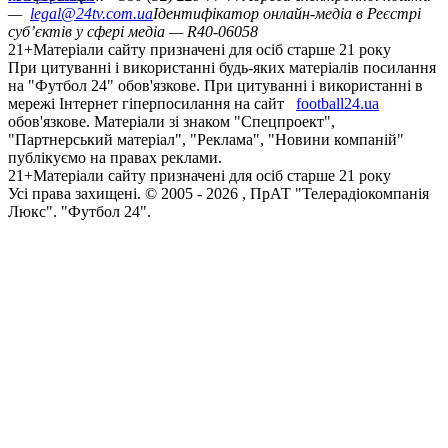
—
legal@24tv.com.ua
Ідентифікатор онлайн-медіа в Реєстрі
суб’єктів у сфері медіа — R40-06058
21+
Матеріали сайту призначені для осіб старше 21 року
При цитуванні і використанні будь-яких матеріалів посилання
на "Футбол 24" обов'язкове. При цитуванні і використанні в
мережі Інтернет гіперпосилання на сайт
football24.ua
обов'язкове. Матеріали зі знаком "Спецпроект",
"Партнерський матеріал", "Реклама", "Новини компаній"
публікуємо на правах реклами.
21+
Матеріали сайту призначені для осіб старше 21 року
Усi права захищенi. © 2005 -
2026
, ПрАТ "Телерадіокомпанія
Люкс". "Футбол 24".