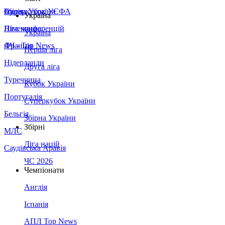
Збірна України
Італія
Суперкубок УЄФА
Україна
Німеччина
Ліга конференцій
Україна
Франція
ЛЧ - Top News
Перша ліга
Нідерланди
Друга ліга
Туреччина
Кубок України
Португалія
Суперкубок України
Бельгія
Збірна України
Збірні
МЛС
Ліга націй
Саудівська Аравія
ЧС 2026
Чемпіонати
Англія
Іспанія
АПЛ Top News