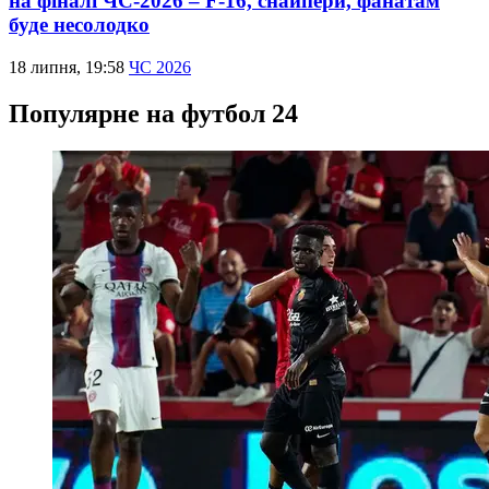
на фіналі ЧС-2026 – F-16, снайпери, фанатам
буде несолодко
18 липня, 19:58
ЧС 2026
Популярне на футбол 24