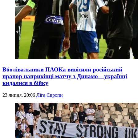
Вболівальники ПАОКа вивісили російський
прапор наприкінці матчу з Динамо – українці
кидалися в бійку
23 липня, 20:06
Ліга Європи