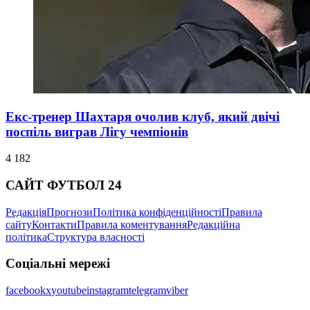
Екс-тренер Шахтаря очолив клуб, який двічі
поспіль виграв Лігу чемпіонів
4 182
САЙТ ФУТБОЛ 24
Редакція
Прогнози
Політика конфіденційності
Правила
сайту
Контакти
Правила коментування
Редакційна
політика
Структура власності
Соціальні мережі
facebook
x
youtube
instagram
telegram
viber