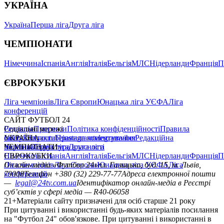
УКРАЇНА
Україна
Перша ліга
Друга ліга
ЧЕМПІОНАТИ
Німеччина
Іспанія
Англія
Італія
Бельгія
МЛС
Нідерланди
Франція
П
ЄВРОКУБКИ
Ліга чемпіонів
Ліга Європи
Юнацька ліга УЄФА
Ліга
конференцій
САЙТ ФУТБОЛ 24
Редакція
Соціальні мережі
Прогнози
Політика конфіденційності
Правила
сайту
facebook
УКРАЇНА
Контакти
x
youtube
Правила коментування
instagram
telegram
viber
Редакційна
політика
Україна
ЧЕМПІОНАТИ
Перша ліга
Структура власності
Друга ліга
Німеччина
ЄВРОКУБКИ
Іспанія
Англія
Італія
Бельгія
МЛС
Нідерланди
Франція
П
Ліга чемпіонів
Онлайн-медіа «Футбол 24»
Ліга Європи
Юнацька ліга УЄФА
пл. Галицька, буд. 15, м. Львів,
Ліга
конференцій
79008
Телефон +380 (32) 229-77-77
Адреса електронної пошти
—
legal@24tv.com.ua
Ідентифікатор онлайн-медіа в Реєстрі
суб’єктів у сфері медіа — R40-06058
21+
Матеріали сайту призначені для осіб старше 21 року
При цитуванні і використанні будь-яких матеріалів посилання
на "Футбол 24" обов'язкове. При цитуванні і використанні в