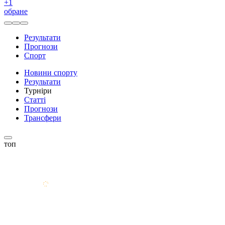
+
1
обране
Результати
Прогнози
Спорт
Новини спорту
Результати
Турніри
Статті
Прогнози
Трансфери
топ