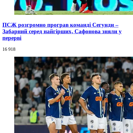
ПСЖ розгромно програв команді Сегунди –
Забарний серед найгірших, Сафонова зняли у
перерві
16 918