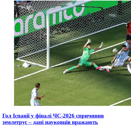
Гол Іспанії у фіналі ЧС-2026 спричинив
землетрус – дані науковців вражають