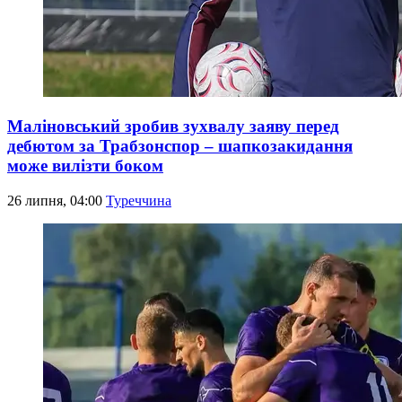
Маліновський зробив зухвалу заяву перед
дебютом за Трабзонспор – шапкозакидання
може вилізти боком
26 липня, 04:00
Туреччина