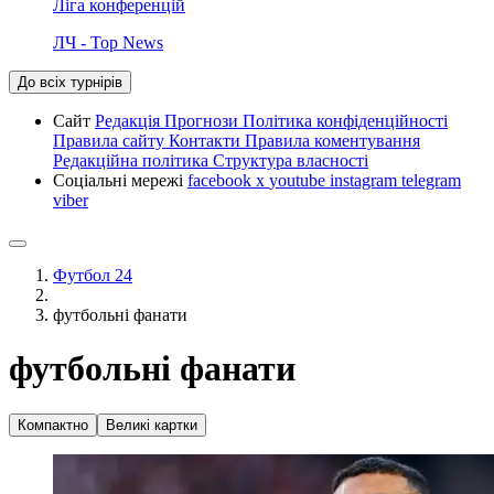
Ліга конференцій
ЛЧ - Top News
До всіх турнірів
Сайт
Редакція
Прогнози
Політика конфіденційності
Правила сайту
Контакти
Правила коментування
Редакційна політика
Структура власності
Соціальні мережі
facebook
x
youtube
instagram
telegram
viber
Футбол 24
футбольні фанати
футбольні фанати
Компактно
Великі картки