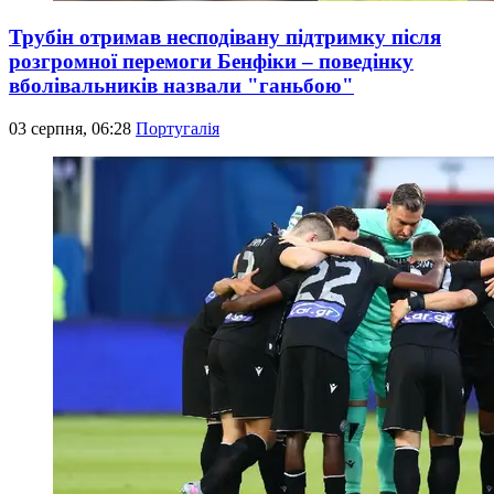
Трубін отримав несподівану підтримку після
розгромної перемоги Бенфіки – поведінку
вболівальників назвали "ганьбою"
03 серпня, 06:28
Португалія