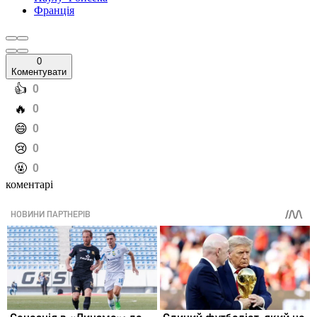
Франція
0
Коментувати
️👍
0
️🔥
0
️😄
0
️😢
0
️🤬
0
коментарі