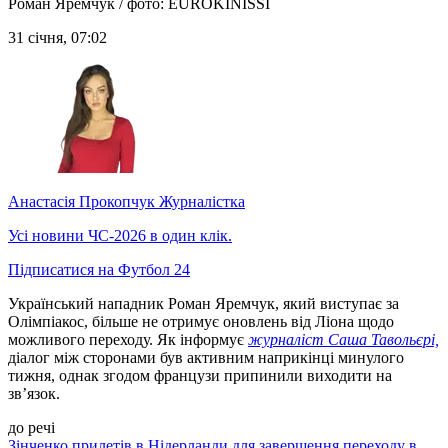
Роман Яремчук / фото: EUROKINISSI
31 січня, 07:02
Анастасія Прокопчук
Журналістка
Усі новини ЧС-2026 в один клік.
Підписатися на Футбол 24
Український нападник Роман Яремчук, який виступає за
Олімпіакос, більше не отримує оновлень від Ліона щодо
можливого переходу. Як інформує
журналіст Саша Тавольєрі,
діалог між сторонами був активним наприкінці минулого
тижня, однак згодом французи припинили виходити на
зв’язок.
до речі
Зінченко прилетів в Нідерланди для завершення переходу в