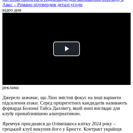
Аякс – Романо підтвердив деталі угоди
відео дня
Play
Video
реклама
Джерело зазначає, що Ліон змістив фокус на інші варіанти
підсилення атаки. Серед пріоритетних кандидатів називають
форварда Болоньї Тайса Даллінгу, який нині виглядає для
клубу привабливішою альтернативою.
Яремчук приєднався до Олімпіакоса влітку 2024 року –
грецький клуб викупив його у Брюгге. Контракт українця