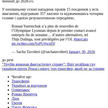
чинний до 2028-го.
У нинішньому сезоні нападник провів 15 поєдинків у всіх
змаганнях, відігравши 357 хвилин та відзначившись чотирма
голами і однією результативною передачею.
Roman Yaremchuk n’a plus de nouvelles de
l’Olympique Lyonnais depuis le premier contact avancé
entrepris fin de semaine… d’autres alternatives, tel
Thijs Dalinga, sont privilégiées par l’OL
#mercato
pic.twitter.com/SxPUtjwnDf
— Sacha Tavolieri (@sachatavolieri)
January 30, 2026
до речі
"Трубін виконав фантастичну справу": Вірт розібрав гру
українця проти Реала і віщує топ-трансфер, який не за горами
Читайте ще
:
Трансфери
Українці за кордоном
Олімпіакос
Роман Яремчук
Ліон
Греція
Паулу Фонсека