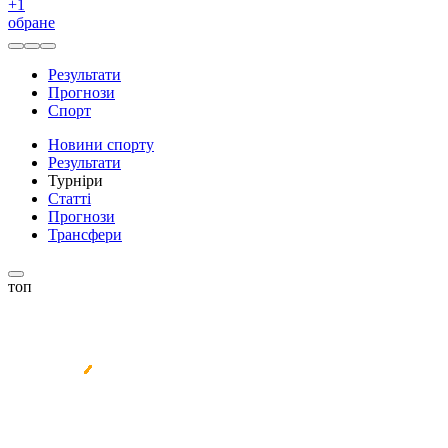
+
1
обране
Результати
Прогнози
Спорт
Новини спорту
Результати
Турніри
Статті
Прогнози
Трансфери
топ