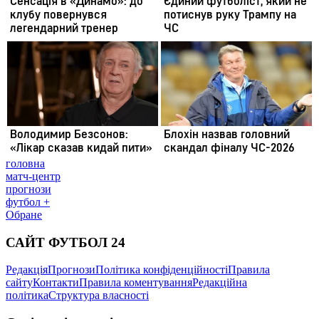
головна
матч-центр
прогнози
футбол +
Обране
САЙТ ФУТБОЛ 24
Редакція
Прогнози
Політика конфіденційності
Правила
сайту
Контакти
Правила коментування
Редакційна
політика
Структура власності