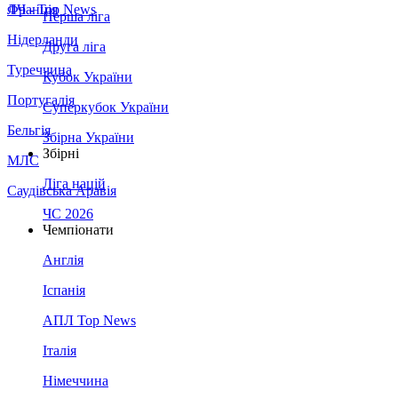
Франція
ЛЧ - Top News
Перша ліга
Нідерланди
Друга ліга
Туреччина
Кубок України
Португалія
Суперкубок України
Бельгія
Збірна України
Збірні
МЛС
Ліга націй
Саудівська Аравія
ЧС 2026
Чемпіонати
Англія
Іспанія
АПЛ Top News
Італія
Німеччина