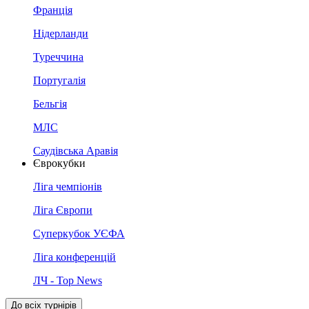
Франція
Нідерланди
Туреччина
Португалія
Бельгія
МЛС
Саудівська Аравія
Єврокубки
Ліга чемпіонів
Ліга Європи
Суперкубок УЄФА
Ліга конференцій
ЛЧ - Top News
До всіх турнірів