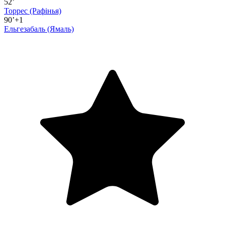
52’
Торрес
(Рафінья)
90’+1
Ельгезабаль
(Ямаль)