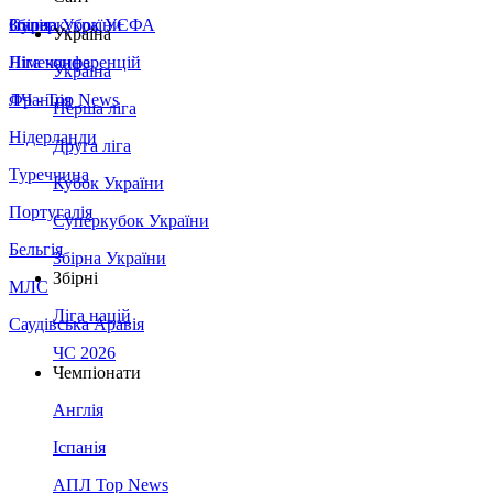
Збірна України
Італія
Суперкубок УЄФА
Україна
Німеччина
Ліга конференцій
Україна
Франція
ЛЧ - Top News
Перша ліга
Нідерланди
Друга ліга
Туреччина
Кубок України
Португалія
Суперкубок України
Бельгія
Збірна України
Збірні
МЛС
Ліга націй
Саудівська Аравія
ЧС 2026
Чемпіонати
Англія
Іспанія
АПЛ Top News