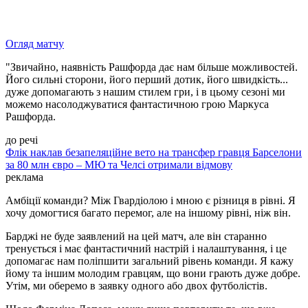
Огляд матчу
"Звичайно, наявність Рашфорда дає нам більше можливостей.
Його сильні сторони, його перший дотик, його швидкість...
дуже допомагають з нашим стилем гри, і в цьому сезоні ми
можемо насолоджуватися фантастичною грою Маркуса
Рашфорда.
до речі
Флік наклав безапеляційне вето на трансфер гравця Барселони
за 80 млн євро – МЮ та Челсі отримали відмову
реклама
Амбіції команди? Між Гвардіолою і мною є різниця в рівні. Я
хочу домогтися багато перемог, але на іншому рівні, ніж він.
Барджі не буде заявлений на цей матч, але він старанно
тренується і має фантастичний настрій і налаштування, і це
допомагає нам поліпшити загальний рівень команди. Я кажу
йому та іншим молодим гравцям, що вони грають дуже добре.
Утім, ми оберемо в заявку одного або двох футболістів.