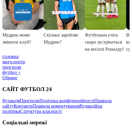
головна
матч-центр
прогнози
футбол +
Обране
САЙТ ФУТБОЛ 24
Редакція
Прогнози
Політика конфіденційності
Правила
сайту
Контакти
Правила коментування
Редакційна
політика
Структура власності
Соціальні мережі