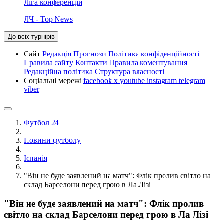
Ліга конференцій
ЛЧ - Top News
До всіх турнірів
Сайт
Редакція
Прогнози
Політика конфіденційності
Правила сайту
Контакти
Правила коментування
Редакційна політика
Структура власності
Соціальні мережі
facebook
x
youtube
instagram
telegram
viber
Футбол 24
Новини футболу
Іспанія
"Він не буде заявлений на матч": Флік пролив світло на
склад Барселони перед грою в Ла Лізі
"Він не буде заявлений на матч": Флік пролив
світло на склад Барселони перед грою в Ла Лізі