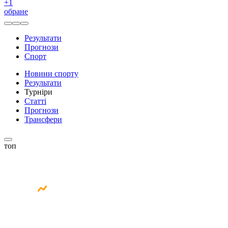
+
1
обране
Результати
Прогнози
Спорт
Новини спорту
Результати
Турніри
Статті
Прогнози
Трансфери
топ