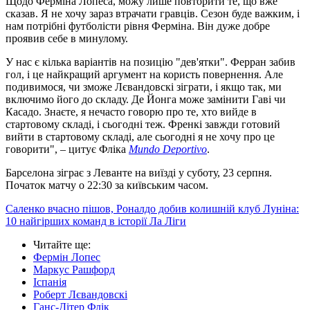
Щодо Ферміна Лопеса, можу лише повторити те, що вже
сказав. Я не хочу зараз втрачати гравців. Сезон буде важким, і
нам потрібні футболісти рівня Ферміна. Він дуже добре
проявив себе в минулому.
У нас є кілька варіантів на позицію "дев'ятки". Ферран забив
гол, і це найкращий аргумент на користь повернення. Але
подивимося, чи зможе Лєвандовскі зіграти, і якщо так, ми
включимо його до складу. Де Йонга може замінити Гаві чи
Касадо. Знаєте, я нечасто говорю про те, хто вийде в
стартовому складі, і сьогодні теж. Френкі завжди готовий
вийти в стартовому складі, але сьогодні я не хочу про це
говорити", – цитує Фліка
Mundo Deportivo
.
Барселона зіграє з Леванте на виїзді у суботу, 23 серпня.
Початок матчу о 22:30 за київським часом.
Саленко вчасно пішов, Роналдо добив колишній клуб Луніна:
10 найгірших команд в історії Ла Ліги
Читайте ще
:
Фермін Лопес
Маркус Рашфорд
Іспанія
Роберт Лєвандовскі
Ганс-Дітер Флік