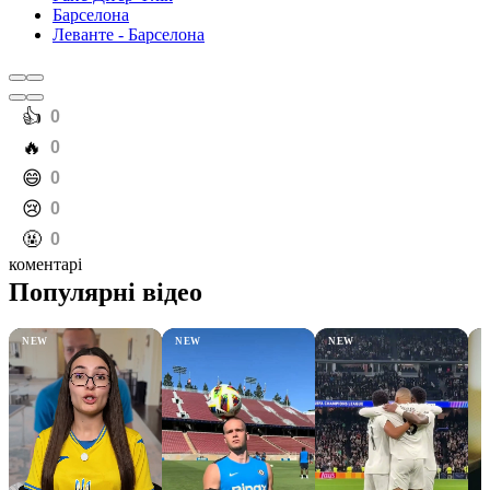
Барселона
Леванте - Барселона
️👍
0
️🔥
0
️😄
0
️😢
0
️🤬
0
коментарі