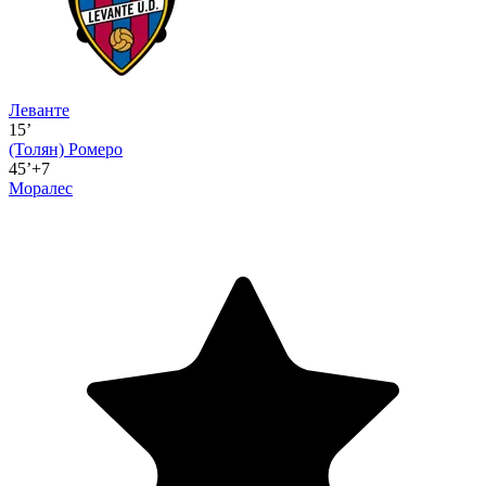
Леванте
15’
(Толян)
Ромеро
45’+7
Моралес