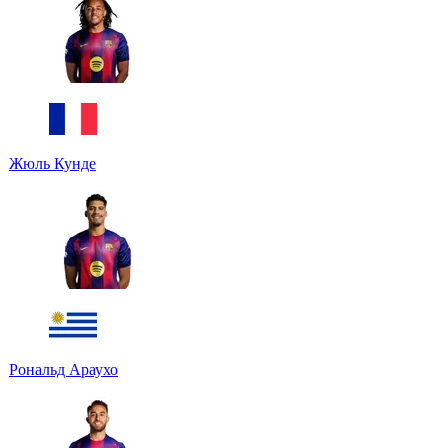
Жюль Кунде
Рональд Араухо