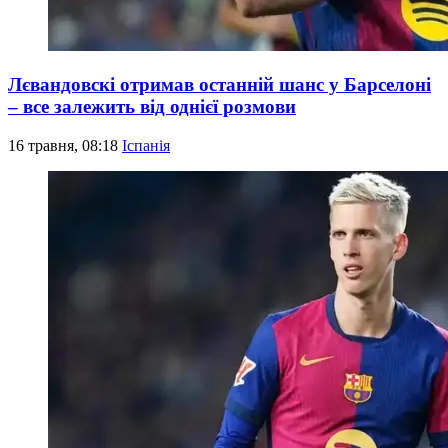
Лєвандовскі отримав останній шанс у Барселоні
– все залежить від однієї розмови
16 травня, 08:18
Іспанія