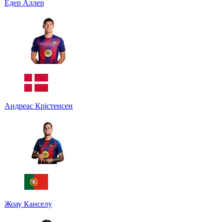
Едер Аллер
Андреас Крістенсен
Жоау Канселу