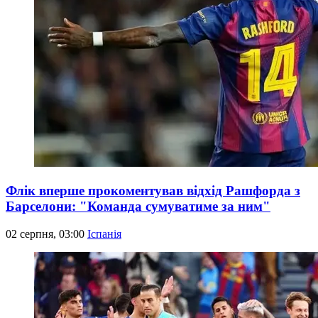
Флік вперше прокоментував відхід Рашфорда з
Барселони: "Команда сумуватиме за ним"
02 серпня, 03:00
Іспанія