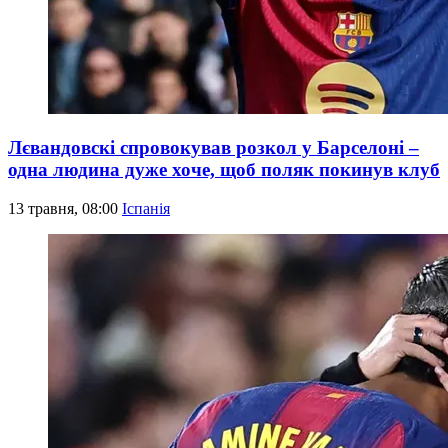
Лєвандовскі спровокував розкол у Барселоні –
одна людина дуже хоче, щоб поляк покинув клуб
13 травня, 08:00
Іспанія