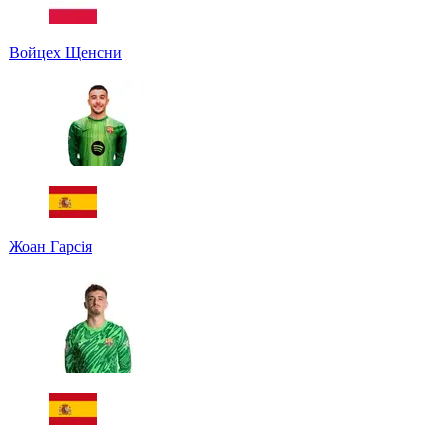
Войцех Щенсни
Жоан Гарсія