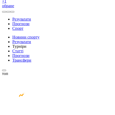
+
1
обране
Результати
Прогнози
Спорт
Новини спорту
Результати
Турніри
Статті
Прогнози
Трансфери
топ