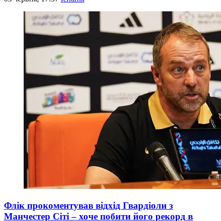
Флік прокоментував відхід Гвардіоли з
Манчестер Сіті – хоче побити його рекорд в