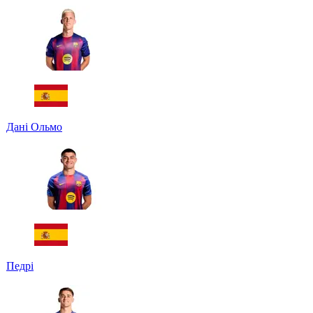
Дані Ольмо
Педрі