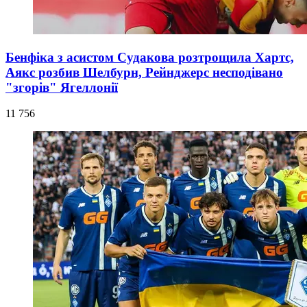
Бенфіка з асистом Судакова розтрощила Хартс,
Аякс розбив Шелбурн, Рейнджерс несподівано
"згорів" Ягеллонії
11 756