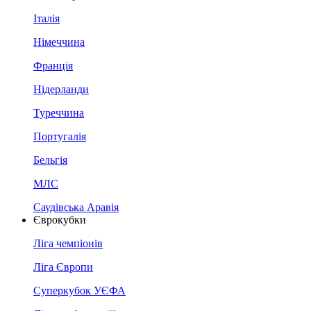
Італія
Німеччина
Франція
Нідерланди
Туреччина
Португалія
Бельгія
МЛС
Саудівська Аравія
Єврокубки
Ліга чемпіонів
Ліга Європи
Суперкубок УЄФА