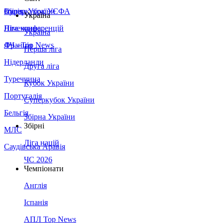
Збірна України
Італія
Суперкубок УЄФА
Україна
Німеччина
Ліга конференцій
Україна
Франція
ЛЧ - Top News
Перша ліга
Нідерланди
Друга ліга
Туреччина
Кубок України
Португалія
Суперкубок України
Бельгія
Збірна України
Збірні
МЛС
Ліга націй
Саудівська Аравія
ЧС 2026
Чемпіонати
Англія
Іспанія
АПЛ Top News