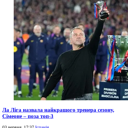
Ла Ліга назвала найкращого тренера сезону,
Сімеоне – поза топ-3
03 червня, 17:37
Іспанія