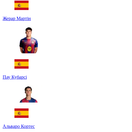
Жерар Мартін
Пау Кубарсі
Альваро Кортес