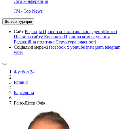
Ліга конференцій
ЛЧ - Top News
До всіх турнірів
Сайт
Редакція
Прогнози
Політика конфіденційності
Правила сайту
Контакти
Правила коментування
Редакційна політика
Структура власності
Соціальні мережі
facebook
x
youtube
instagram
telegram
viber
Футбол 24
Іспанія
Барселона
Ганс-Дітер Флік