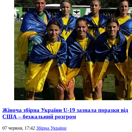
Жіноча збірна України U-19 зазнала поразки від
США – безжальний розгром
07 червня, 17:42
Збірна України