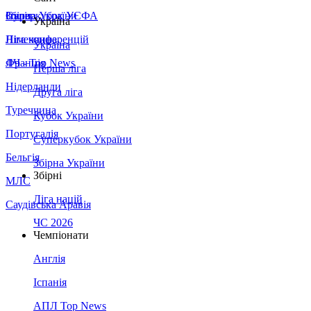
Збірна України
Італія
Суперкубок УЄФА
Україна
Німеччина
Ліга конференцій
Україна
Франція
ЛЧ - Top News
Перша ліга
Нідерланди
Друга ліга
Туреччина
Кубок України
Португалія
Суперкубок України
Бельгія
Збірна України
Збірні
МЛС
Ліга націй
Саудівська Аравія
ЧС 2026
Чемпіонати
Англія
Іспанія
АПЛ Top News