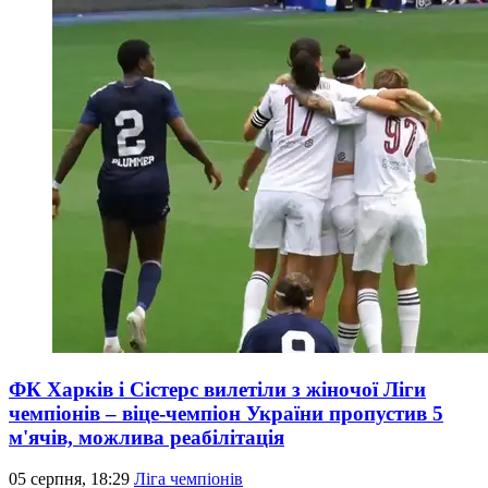
ФК Харків і Сістерс вилетіли з жіночої Ліги
чемпіонів – віце-чемпіон України пропустив 5
м'ячів, можлива реабілітація
05 серпня, 18:29
Ліга чемпіонів