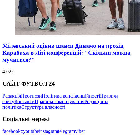
Мілевський оцінив шанси Динамо на прохід
Карабаха в Лізі конференцій: "Скільки можна
мучитися?"
4 022
САЙТ ФУТБОЛ 24
Редакція
Прогнози
Політика конфіденційності
Правила
сайту
Контакти
Правила коментування
Редакційна
політика
Структура власності
Соціальні мережі
facebook
x
youtube
instagram
telegram
viber