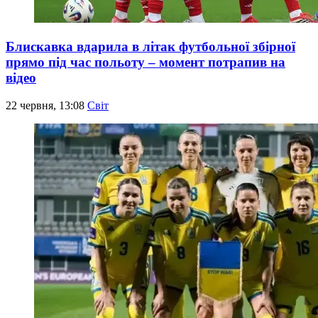
Блискавка вдарила в літак футбольної збірної
прямо під час польоту – момент потрапив на
відео
22 червня, 13:08
Світ