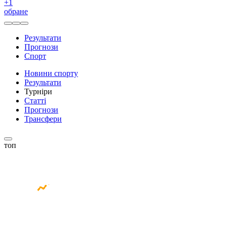
+
1
обране
Результати
Прогнози
Спорт
Новини спорту
Результати
Турніри
Статті
Прогнози
Трансфери
топ