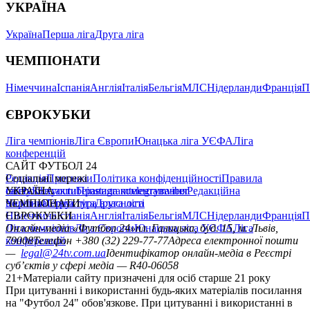
УКРАЇНА
Україна
Перша ліга
Друга ліга
ЧЕМПІОНАТИ
Німеччина
Іспанія
Англія
Італія
Бельгія
МЛС
Нідерланди
Франція
П
ЄВРОКУБКИ
Ліга чемпіонів
Ліга Європи
Юнацька ліга УЄФА
Ліга
конференцій
САЙТ ФУТБОЛ 24
Редакція
Соціальні мережі
Прогнози
Політика конфіденційності
Правила
сайту
facebook
УКРАЇНА
Контакти
x
youtube
Правила коментування
instagram
telegram
viber
Редакційна
політика
Україна
ЧЕМПІОНАТИ
Перша ліга
Структура власності
Друга ліга
Німеччина
ЄВРОКУБКИ
Іспанія
Англія
Італія
Бельгія
МЛС
Нідерланди
Франція
П
Ліга чемпіонів
Онлайн-медіа «Футбол 24»
Ліга Європи
Юнацька ліга УЄФА
пл. Галицька, буд. 15, м. Львів,
Ліга
конференцій
79008
Телефон +380 (32) 229-77-77
Адреса електронної пошти
—
legal@24tv.com.ua
Ідентифікатор онлайн-медіа в Реєстрі
суб’єктів у сфері медіа — R40-06058
21+
Матеріали сайту призначені для осіб старше 21 року
При цитуванні і використанні будь-яких матеріалів посилання
на "Футбол 24" обов'язкове. При цитуванні і використанні в