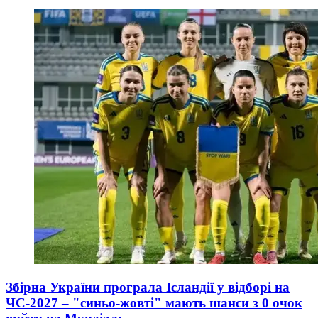
Збірна України програла Ісландії у відборі на
ЧС-2027 – "синьо-жовті" мають шанси з 0 очок