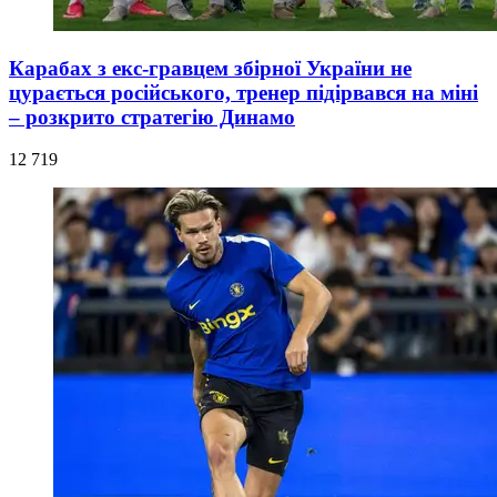
Карабах з екс-гравцем збірної України не
цурається російського, тренер підірвався на міні
– розкрито стратегію Динамо
12 719