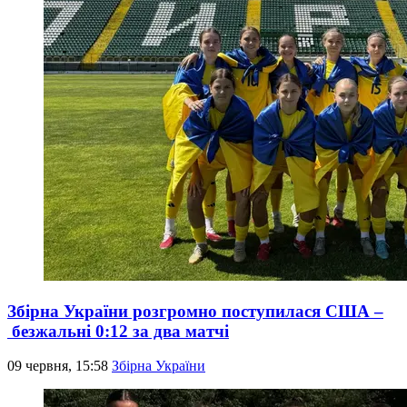
Збірна України розгромно поступилася США –
безжальні 0:12 за два матчі
09 червня, 15:58
Збірна України