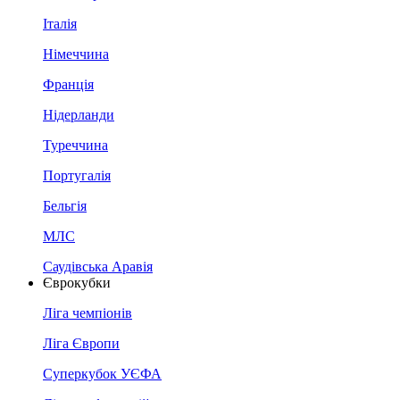
Італія
Німеччина
Франція
Нідерланди
Туреччина
Португалія
Бельгія
МЛС
Саудівська Аравія
Єврокубки
Ліга чемпіонів
Ліга Європи
Суперкубок УЄФА