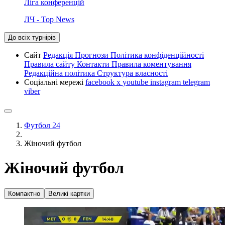
Ліга конференцій
ЛЧ - Top News
До всіх турнірів
Сайт
Редакція
Прогнози
Політика конфіденційності
Правила сайту
Контакти
Правила коментування
Редакційна політика
Структура власності
Соціальні мережі
facebook
x
youtube
instagram
telegram
viber
Футбол 24
Жіночий футбол
Жіночий футбол
Компактно
Великі картки