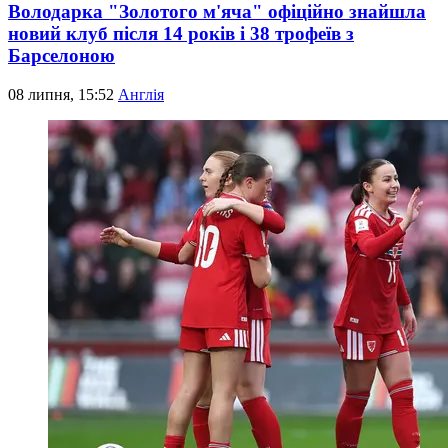
Володарка "Золотого м'яча" офіційно знайшла
новий клуб після 14 років і 38 трофеїв з
Барселоною
08 липня, 15:52
Англія