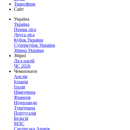
Трансфери
Сайт
Україна
Україна
Перша ліга
Друга ліга
Кубок України
Суперкубок України
Збірна України
Збірні
Ліга націй
ЧС 2026
Чемпіонати
Англія
Іспанія
Італія
Німеччина
Франція
Нідерланди
Туреччина
Португалія
Бельгія
МЛС
Саудівська Аравія