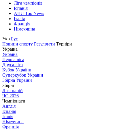
Ліга чемпіонів
Іспанія
АПЛ Top News
Італія
Франція
Німеччина
Укр
Рус
Новини спорту
Результати
Турніри
Україна
Україна
Перша ліга
Друга ліга
Кубок України
Суперкубок України
Збірна України
Збірні
Ліга націй
ЧС 2026
Чемпіонати
Англія
Іспанія
Італія
Німеччина
Франція