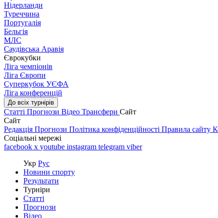
Нідерланди
Туреччина
Португалія
Бельгія
МЛС
Саудівська Аравія
Єврокубки
Ліга чемпіонів
Ліга Європи
Суперкубок УЄФА
Ліга конференцій
До всіх турнірів
Статті
Прогнози
Відео
Трансфери
Сайт
Сайт
Редакція
Прогнози
Політика конфіденційності
Правила сайту
К
Соціальні мережі
facebook
x
youtube
instagram
telegram
viber
Укр
Рус
Новини спорту
Результати
Турніри
Статті
Прогнози
Відео