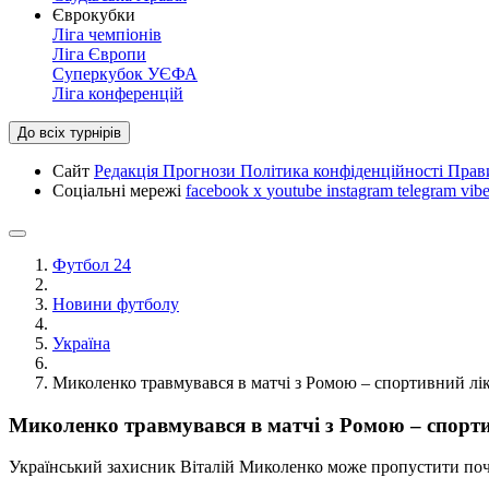
Єврокубки
Ліга чемпіонів
Ліга Європи
Суперкубок УЄФА
Ліга конференцій
До всіх турнірів
Сайт
Редакція
Прогнози
Політика конфіденційності
Прав
Соціальні мережі
facebook
x
youtube
instagram
telegram
vibe
Футбол 24
Новини футболу
Україна
Миколенко травмувався в матчі з Ромою – спортивний лі
Миколенко травмувався в матчі з Ромою – спорт
Український захисник Віталій Миколенко може пропустити поча