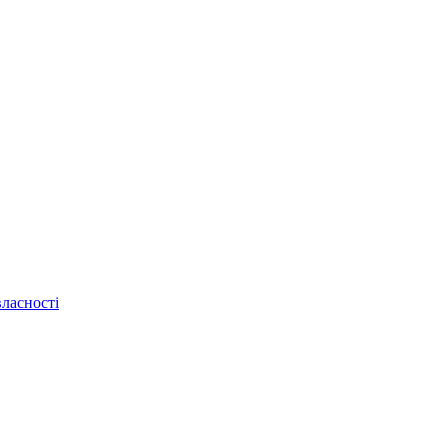
ласності