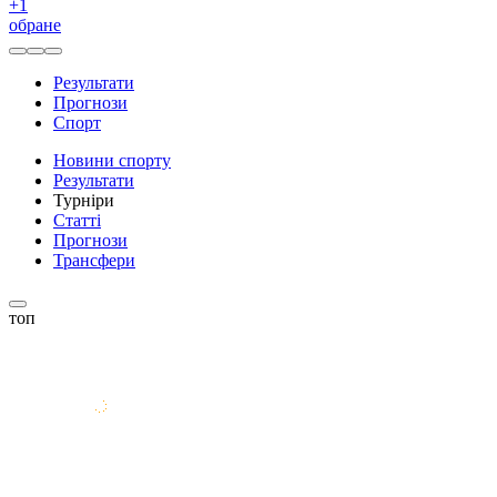
+
1
обране
Результати
Прогнози
Спорт
Новини спорту
Результати
Турніри
Статті
Прогнози
Трансфери
топ