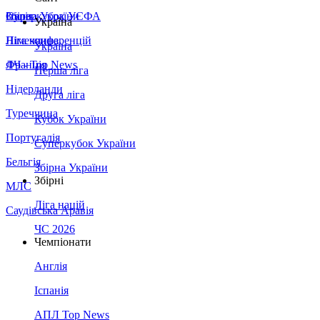
Збірна України
Італія
Суперкубок УЄФА
Україна
Німеччина
Ліга конференцій
Україна
Франція
ЛЧ - Top News
Перша ліга
Нідерланди
Друга ліга
Туреччина
Кубок України
Португалія
Суперкубок України
Бельгія
Збірна України
Збірні
МЛС
Ліга націй
Саудівська Аравія
ЧС 2026
Чемпіонати
Англія
Іспанія
АПЛ Top News