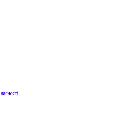
ласності