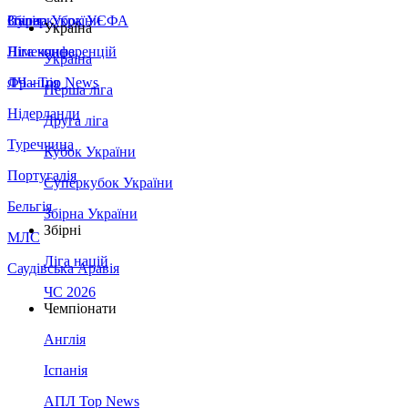
Збірна України
Італія
Суперкубок УЄФА
Україна
Німеччина
Ліга конференцій
Україна
Франція
ЛЧ - Top News
Перша ліга
Нідерланди
Друга ліга
Туреччина
Кубок України
Португалія
Суперкубок України
Бельгія
Збірна України
Збірні
МЛС
Ліга націй
Саудівська Аравія
ЧС 2026
Чемпіонати
Англія
Іспанія
АПЛ Top News