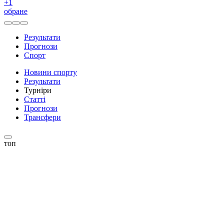
+
1
обране
Результати
Прогнози
Спорт
Новини спорту
Результати
Турніри
Статті
Прогнози
Трансфери
топ