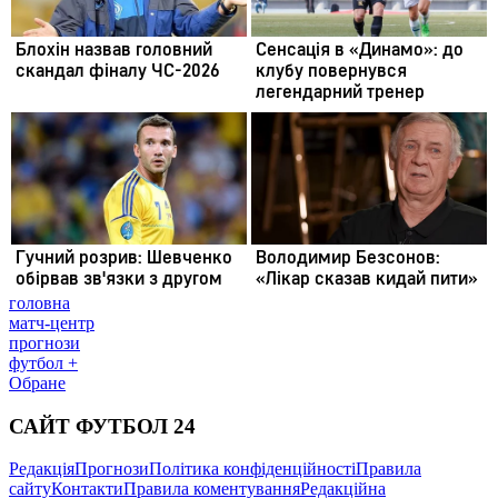
головна
матч-центр
прогнози
футбол +
Обране
САЙТ ФУТБОЛ 24
Редакція
Прогнози
Політика конфіденційності
Правила
сайту
Контакти
Правила коментування
Редакційна