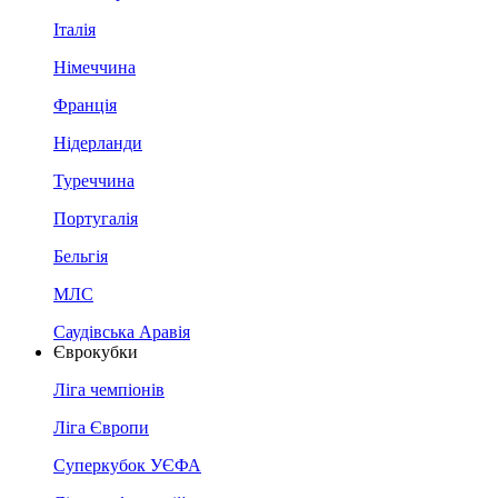
Італія
Німеччина
Франція
Нідерланди
Туреччина
Португалія
Бельгія
МЛС
Саудівська Аравія
Єврокубки
Ліга чемпіонів
Ліга Європи
Суперкубок УЄФА