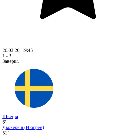
26.03.26, 19:45
1 - 3
Заверш.
Швеція
6’
Дьокереш
(Нюгрен)
51’