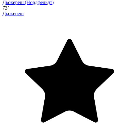
Дьокереш
(Нордфельдт)
73’
Дьокереш