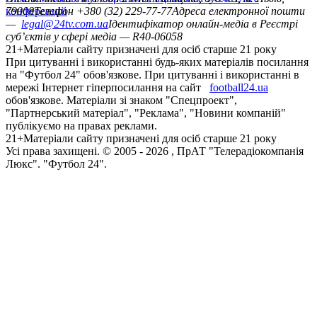
конференцій
79008
Телефон +380 (32) 229-77-77
Адреса електронної пошти
—
legal@24tv.com.ua
Ідентифікатор онлайн-медіа в Реєстрі
суб’єктів у сфері медіа — R40-06058
21+
Матеріали сайту призначені для осіб старше 21 року
При цитуванні і використанні будь-яких матеріалів посилання
на "Футбол 24" обов'язкове. При цитуванні і використанні в
мережі Інтернет гіперпосилання на сайт
football24.ua
обов'язкове. Матеріали зі знаком "Спецпроект",
"Партнерський матеріал", "Реклама", "Новини компаній"
публікуємо на правах реклами.
21+
Матеріали сайту призначені для осіб старше 21 року
Усi права захищенi. © 2005 -
2026
, ПрАТ "Телерадіокомпанія
Люкс". "Футбол 24".