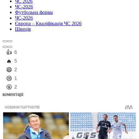
ЧС 2026
ЧС-2026
Футбольна форма
ЧС-2026
Європа – Кваліфікація ЧС 2026
Швеція
️👍
6
️🔥
5
️😄
2
️😢
1
️🤬
2
коментарі