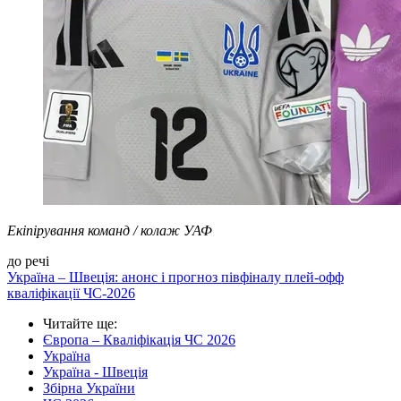
Екіпірування команд / колаж УАФ
до речі
Україна – Швеція: анонс і прогноз півфіналу плей-офф
кваліфікації ЧС-2026
Читайте ще
:
Європа – Кваліфікація ЧС 2026
Україна
Україна - Швеція
Збірна України