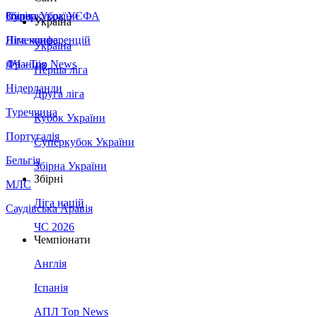
Збірна України
Італія
Суперкубок УЄФА
Україна
Німеччина
Ліга конференцій
Україна
Франція
ЛЧ - Top News
Перша ліга
Нідерланди
Друга ліга
Туреччина
Кубок України
Португалія
Суперкубок України
Бельгія
Збірна України
Збірні
МЛС
Ліга націй
Саудівська Аравія
ЧС 2026
Чемпіонати
Англія
Іспанія
АПЛ Top News