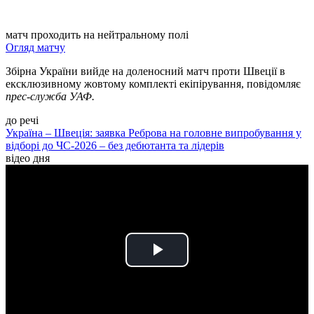
матч проходить на нейтральному полі
Огляд матчу
Збірна України вийде на доленосний матч проти Швеції в
ексклюзивному жовтому комплекті екіпірування, повідомляє
прес-служба УАФ.
до речі
Україна – Швеція: заявка Реброва на головне випробування у
відборі до ЧС-2026 – без дебютанта та лідерів
відео дня
Play
Video