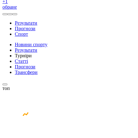
+
1
обране
Результати
Прогнози
Спорт
Новини спорту
Результати
Турніри
Статті
Прогнози
Трансфери
топ