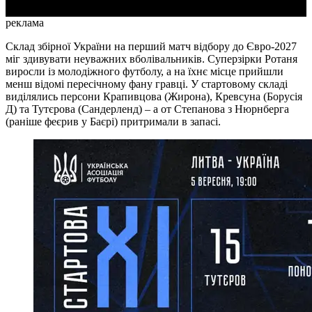
реклама
Склад збірної України на перший матч відбору до Євро-2027
міг здивувати неуважних вболівальників. Суперзірки Ротаня
виросли із молодіжного футболу, а на їхнє місце прийшли
менш відомі пересічному фану гравці. У стартовому складі
виділялись персони Крапивцова (Жирона), Кревсуна (Борусія
Д) та Тутєрова (Сандерленд) – а от Степанова з Нюрнберга
(раніше феєрив у Баєрі) притримали в запасі.