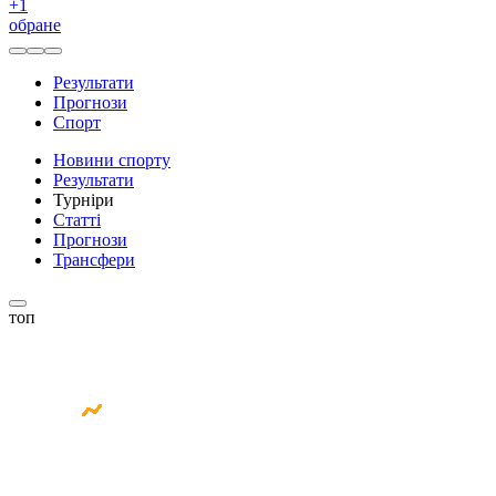
+
1
обране
Результати
Прогнози
Спорт
Новини спорту
Результати
Турніри
Статті
Прогнози
Трансфери
топ