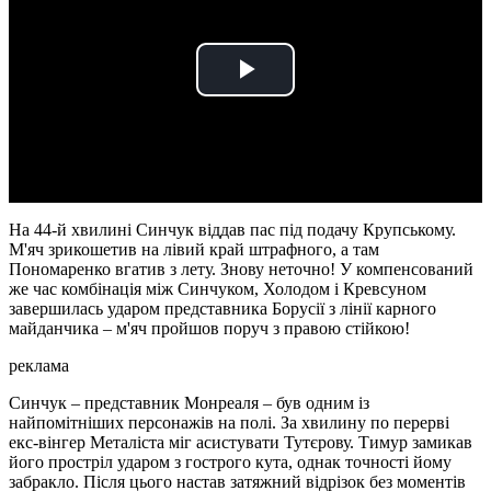
Play
Video
На 44-й хвилині Синчук віддав пас під подачу Крупському.
М'яч зрикошетив на лівий край штрафного, а там
Пономаренко вгатив з лету. Знову неточно! У компенсований
же час комбінація між Синчуком, Холодом і Кревсуном
завершилась ударом представника Борусії з лінії карного
майданчика – м'яч пройшов поруч з правою стійкою!
реклама
Синчук – представник Монреаля – був одним із
найпомітніших персонажів на полі. За хвилину по перерві
екс-вінгер Металіста міг асистувати Тутєрову. Тимур замикав
його простріл ударом з гострого кута, однак точності йому
забракло. Після цього настав затяжний відрізок без моментів