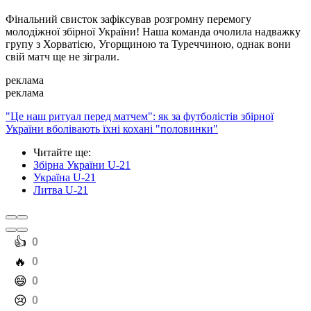
Фінальний свисток зафіксував розгромну перемогу
молодіжної збірної України! Наша команда очолила надважку
групу з Хорватією, Угорщиною та Туреччиною, однак вони
свій матч ще не зіграли.
реклама
реклама
"Це наш ритуал перед матчем": як за футболістів збірної
України вболівають їхні кохані "половинки"
Читайте ще
:
Збірна України U-21
Україна U-21
Литва U-21
️👍
0
️🔥
0
️😄
0
️😢
0