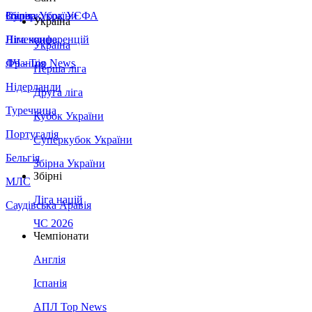
Збірна України
Італія
Суперкубок УЄФА
Україна
Німеччина
Ліга конференцій
Україна
Франція
ЛЧ - Top News
Перша ліга
Нідерланди
Друга ліга
Туреччина
Кубок України
Португалія
Суперкубок України
Бельгія
Збірна України
Збірні
МЛС
Ліга націй
Саудівська Аравія
ЧС 2026
Чемпіонати
Англія
Іспанія
АПЛ Top News