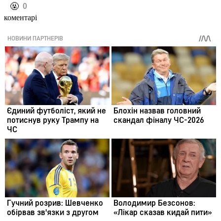
️🤬
0
коментарі