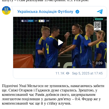
Підопічні Унаї Мельгоси не зупинялись, намагаючись забити
ще. Свіжі Огарков і Гаджиєв дуже старались. Зрештою, у
компенсований час Рамік добився свого, шедевральним
лонгшотом поціливши у дальню дев'ятку – 0:4. Федор же у
компенсований час ще й у стійку влучив.