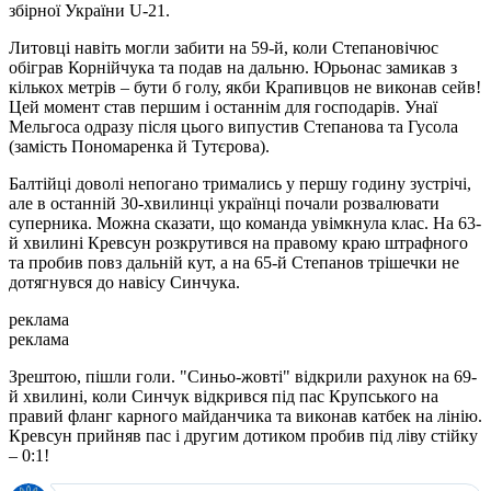
збірної України U-21.
Литовці навіть могли забити на 59-й, коли Степановічюс
обіграв Корнійчука та подав на дальню. Юрьонас замикав з
кількох метрів – бути б голу, якби Крапивцов не виконав сейв!
Цей момент став першим і останнім для господарів. Унаї
Мельгоса одразу після цього випустив Степанова та Гусола
(замість Пономаренка й Тутєрова).
Балтійці доволі непогано тримались у першу годину зустрічі,
але в останній 30-хвилинці українці почали розвалювати
суперника. Можна сказати, що команда увімкнула клас. На 63-
й хвилині Кревсун розкрутився на правому краю штрафного
та пробив повз дальній кут, а на 65-й Степанов трішечки не
дотягнувся до навісу Синчука.
реклама
реклама
Зрештою, пішли голи. "Синьо-жовті" відкрили рахунок на 69-
й хвилині, коли Синчук відкрився під пас Крупського на
правий фланг карного майданчика та виконав катбек на лінію.
Кревсун прийняв пас і другим дотиком пробив під ліву стійку
– 0:1!