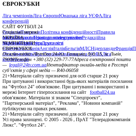
ЄВРОКУБКИ
Ліга чемпіонів
Ліга Європи
Юнацька ліга УЄФА
Ліга
конференцій
САЙТ ФУТБОЛ 24
Редакція
Соціальні мережі
Прогнози
Політика конфіденційності
Правила
сайту
facebook
УКРАЇНА
Контакти
x
youtube
Правила коментування
instagram
telegram
viber
Редакційна
політика
Україна
ЧЕМПІОНАТИ
Перша ліга
Структура власності
Друга ліга
Німеччина
ЄВРОКУБКИ
Іспанія
Англія
Італія
Бельгія
МЛС
Нідерланди
Франція
П
Ліга чемпіонів
Онлайн-медіа «Футбол 24»
Ліга Європи
Юнацька ліга УЄФА
пл. Галицька, буд. 15, м. Львів,
Ліга
конференцій
79008
Телефон +380 (32) 229-77-77
Адреса електронної пошти
—
legal@24tv.com.ua
Ідентифікатор онлайн-медіа в Реєстрі
суб’єктів у сфері медіа — R40-06058
21+
Матеріали сайту призначені для осіб старше 21 року
При цитуванні і використанні будь-яких матеріалів посилання
на "Футбол 24" обов'язкове. При цитуванні і використанні в
мережі Інтернет гіперпосилання на сайт
football24.ua
обов'язкове. Матеріали зі знаком "Спецпроект",
"Партнерський матеріал", "Реклама", "Новини компаній"
публікуємо на правах реклами.
21+
Матеріали сайту призначені для осіб старше 21 року
Усi права захищенi. © 2005 -
2026
, ПрАТ "Телерадіокомпанія
Люкс". "Футбол 24".