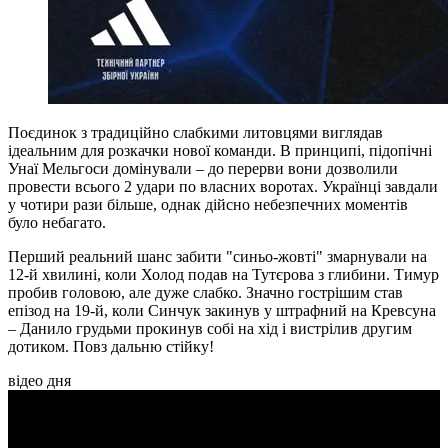
Поєдинок з традиційно слабкими литовцями виглядав
ідеальним для розкачки нової команди. В принципі, підопічні
Унаї Мельгоси домінували – до перерви вони дозволили
провести всього 2 удари по власних воротах. Українці завдали
у чотири рази більше, однак дійсно небезпечних моментів
було небагато.
Перший реальний шанс забити "синьо-жовті" змарнували на
12-й хвилині, коли Холод подав на Тутєрова з глибини. Тимур
пробив головою, але дуже слабко. Значно гострішим став
епізод на 19-й, коли Синчук закинув у штрафний на Кревсуна
– Данило грудьми прокинув собі на хід і вистрілив другим
дотиком. Повз дальню стійку!
відео дня