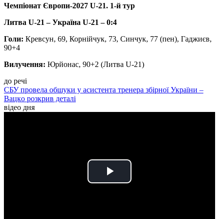
Чемпіонат Європи-2027 U-21. 1-й тур
Литва U-21 – Україна U-21 – 0:4
Голи:
Кревсун, 69, Корнійчук, 73, Синчук, 77 (пен), Гаджиєв,
90+4
Вилучення:
Юрйонас, 90+2 (Литва U-21)
до речі
СБУ провела обшуки у асистента тренера збірної України –
Вацкo розкрив деталі
відео дня
Play
Video