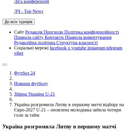
Ліга конференцій
ЛЧ - Top News
До всіх турнірів
Сайт
Редакція
Прогнози
Політика конфіденційності
Правила сайту
Контакти
Правила коментування
Редакційна політика
Структура власності
Соціальні мережі
facebook
x
youtube
instagram
telegram
viber
Футбол 24
Новини футболу
Збірна України U-21
Україна розгромила Литву в першому матчі відбору на
Євро-2027 U-21 – оновлена молодіжка забила чотири
голи за тайм
Україна розгромила Литву в першому матчі