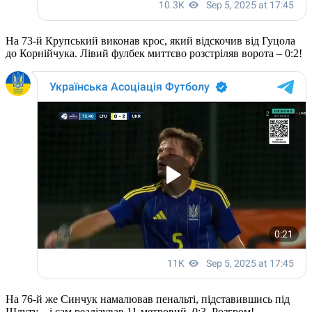
На 73-й Крупський виконав крос, який відскочив від Гуцола
до Корнійчука. Лівий фулбек миттєво розстріляв ворота – 0:2!
На 76-й же Синчук намалював пенальті, підставившись під
Шлуту – і сам реалізував 11-метровий. 0:3. Розгром!