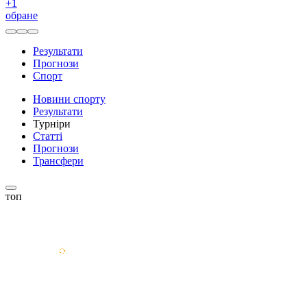
+
1
обране
Результати
Прогнози
Спорт
Новини спорту
Результати
Турніри
Статті
Прогнози
Трансфери
топ