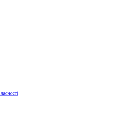
ласності