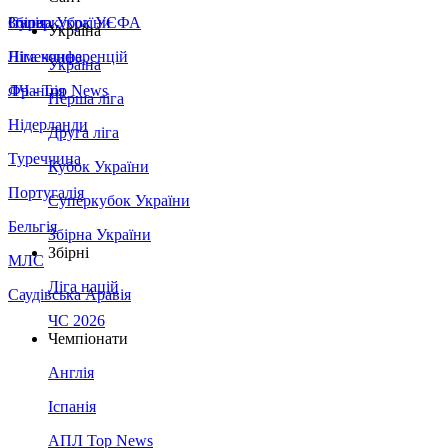
Збірна України
Італія
Суперкубок УЄФА
Україна
Німеччина
Ліга конференцій
Україна
Франція
ЛЧ - Top News
Перша ліга
Нідерланди
Друга ліга
Туреччина
Кубок України
Португалія
Суперкубок України
Бельгія
Збірна України
Збірні
МЛС
Ліга націй
Саудівська Аравія
ЧС 2026
Чемпіонати
Англія
Іспанія
АПЛ Top News