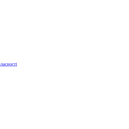
ласності