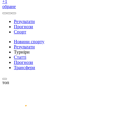
+
1
обране
Результати
Прогнози
Спорт
Новини спорту
Результати
Турніри
Статті
Прогнози
Трансфери
топ