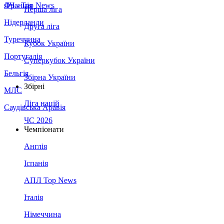
Франція
ЛЧ - Top News
Перша ліга
Нідерланди
Друга ліга
Туреччина
Кубок України
Португалія
Суперкубок України
Бельгія
Збірна України
Збірні
МЛС
Ліга націй
Саудівська Аравія
ЧС 2026
Чемпіонати
Англія
Іспанія
АПЛ Top News
Італія
Німеччина