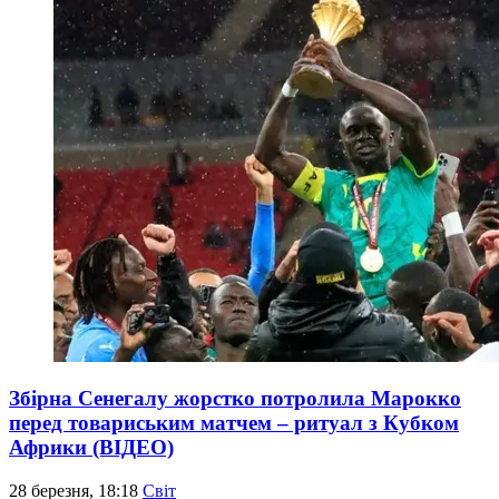
Збірна Сенегалу жорстко потролила Марокко
перед товариським матчем – ритуал з Кубком
Африки (ВІДЕО)
28 березня, 18:18
Світ