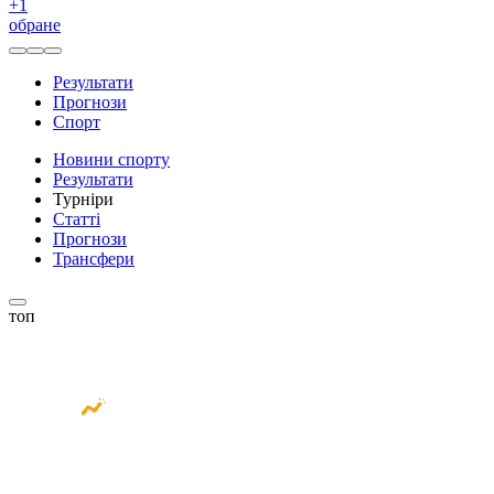
+
1
обране
Результати
Прогнози
Спорт
Новини спорту
Результати
Турніри
Статті
Прогнози
Трансфери
топ