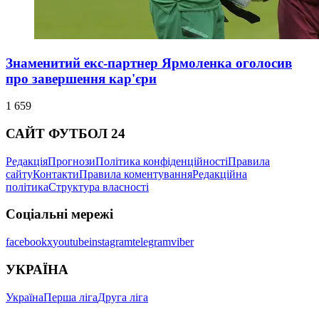
Знаменитий екс-партнер Ярмоленка оголосив
про завершення кар'єри
1 659
САЙТ ФУТБОЛ 24
Редакція
Прогнози
Політика конфіденційності
Правила
сайту
Контакти
Правила коментування
Редакційна
політика
Структура власності
Соціальні мережі
facebook
x
youtube
instagram
telegram
viber
УКРАЇНА
Україна
Перша ліга
Друга ліга