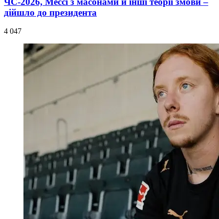
ЧС-2026, Мессі з масонами й інші теорії змови –
дійшло до президента
4 047