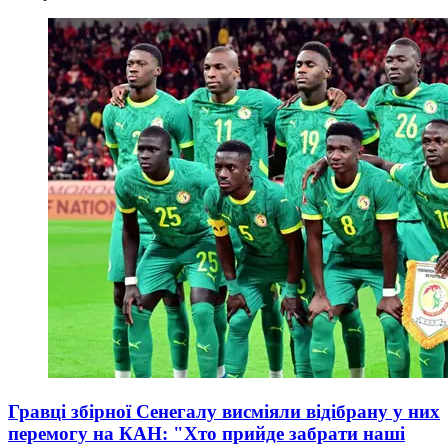
Гравці збірної Сенегалу висміяли відібрану у них
перемогу на КАН: "Хто прийде забрати наші