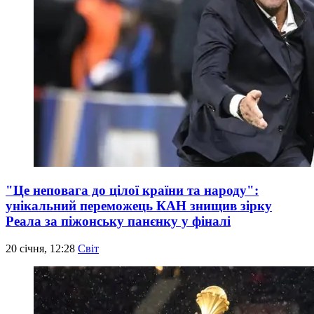
"Це неповага до цілої країни та народу":
унікальний переможець КАН знищив зірку
Реала за піжонську панєнку у фіналі
20 січня, 12:28
Світ