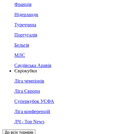
Франція
Нідерланди
Туреччина
Португалія
Бельгія
МЛС
Саудівська Аравія
Єврокубки
Ліга чемпіонів
Ліга Європи
Суперкубок УЄФА
Ліга конференцій
ЛЧ - Top News
До всіх турнірів