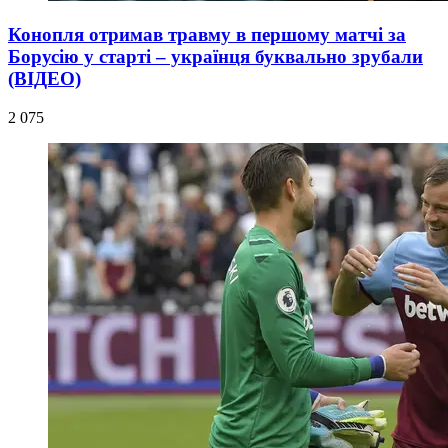
Конопля отримав травму в першому матчі за
Борусію у старті – українця буквально зрубали
(ВІДЕО)
2 075