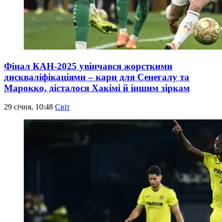
Фінал КАН-2025 увінчався жорсткими
дискваліфікаціями – кари для Сенегалу та
Марокко, дісталося Хакімі й іншим зіркам
29 січня, 10:48
Світ