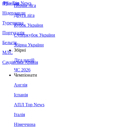
Франція
ЛЧ - Top News
Перша ліга
Нідерланди
Друга ліга
Туреччина
Кубок України
Португалія
Суперкубок України
Бельгія
Збірна України
Збірні
МЛС
Ліга націй
Саудівська Аравія
ЧС 2026
Чемпіонати
Англія
Іспанія
АПЛ Top News
Італія
Німеччина