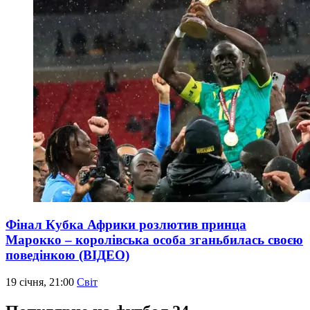
Фінал Кубка Африки розлютив принца
Марокко – королівська особа зганьбилась своєю
поведінкою (ВІДЕО)
19 січня, 21:00
Світ