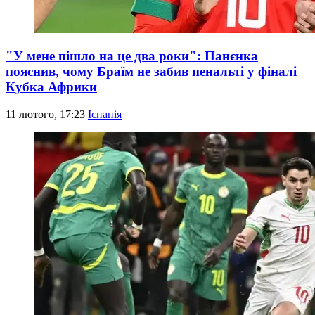
"У мене пішло на це два роки": Панєнка
пояснив, чому Браїм не забив пенальті у фіналі
Кубка Африки
11 лютого, 17:23
Іспанія