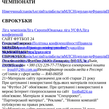
ЧЕМПІОНАТИ
Німеччина
Іспанія
Англія
Італія
Бельгія
МЛС
Нідерланди
Франція
П
ЄВРОКУБКИ
Ліга чемпіонів
Ліга Європи
Юнацька ліга УЄФА
Ліга
конференцій
САЙТ ФУТБОЛ 24
Редакція
Соціальні мережі
Прогнози
Політика конфіденційності
Правила
сайту
facebook
УКРАЇНА
Контакти
x
youtube
Правила коментування
instagram
telegram
viber
Редакційна
політика
Україна
ЧЕМПІОНАТИ
Перша ліга
Структура власності
Друга ліга
Німеччина
ЄВРОКУБКИ
Іспанія
Англія
Італія
Бельгія
МЛС
Нідерланди
Франція
П
Ліга чемпіонів
Онлайн-медіа «Футбол 24»
Ліга Європи
Юнацька ліга УЄФА
пл. Галицька, буд. 15, м. Львів,
Ліга
конференцій
79008
Телефон +380 (32) 229-77-77
Адреса електронної пошти
—
legal@24tv.com.ua
Ідентифікатор онлайн-медіа в Реєстрі
суб’єктів у сфері медіа — R40-06058
21+
Матеріали сайту призначені для осіб старше 21 року
При цитуванні і використанні будь-яких матеріалів посилання
на "Футбол 24" обов'язкове. При цитуванні і використанні в
мережі Інтернет гіперпосилання на сайт
football24.ua
обов'язкове. Матеріали зі знаком "Спецпроект",
"Партнерський матеріал", "Реклама", "Новини компаній"
публікуємо на правах реклами.
21+
Матеріали сайту призначені для осіб старше 21 року