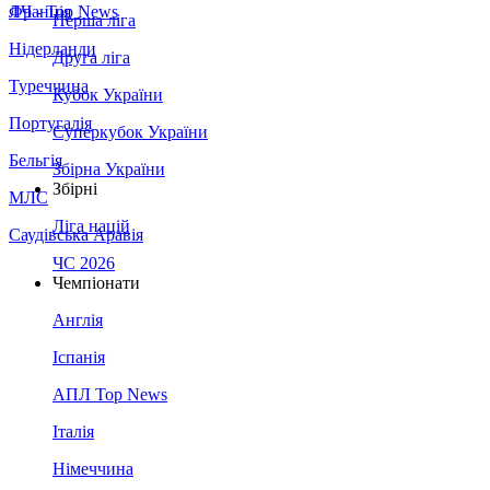
Франція
ЛЧ - Top News
Перша ліга
Нідерланди
Друга ліга
Туреччина
Кубок України
Португалія
Суперкубок України
Бельгія
Збірна України
Збірні
МЛС
Ліга націй
Саудівська Аравія
ЧС 2026
Чемпіонати
Англія
Іспанія
АПЛ Top News
Італія
Німеччина