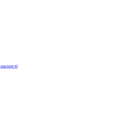
ласності