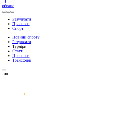
+
1
обране
Результати
Прогнози
Спорт
Новини спорту
Результати
Турніри
Статті
Прогнози
Трансфери
топ