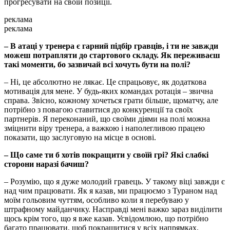
прогресувати на своїй позиції.
реклама
реклама
– В атаці у тренера є гарний підбір гравців, і ти не завжди
можеш потрапляти до стартового складу. Як переживаєш
такі моменти, бо зазвичай всі хочуть бути на полі?
– Ні, це абсолютно не лякає. Це спрацьовує, як додаткова
мотивація для мене. У будь-яких командах ротація – звична
справа. Звісно, кожному хочеться грати більше, щоматчу, але
потрібно з повагою ставитися до конкуренції та своїх
партнерів. Я переконаний, що своїми діями на полі можна
зміцнити віру тренера, а важкою і наполегливою працею
показати, що заслуговую на місце в основі.
– Що саме ти б хотів покращити у своїй грі? Які слабкі
сторони наразі бачиш?
– Розумію, що я дуже молодий гравець. У такому віці завжди є
над чим працювати. Як я казав, ми працюємо з Тураном над
моїм гольовим чуттям, особливо коли я перебуваю у
штрафному майданчику. Насправді мені важко зараз виділити
щось крім того, що я вже казав. Усвідомлюю, що потрібно
багато працювати, щоб покращитися у всіх напрямках.