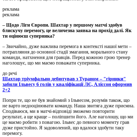
реклама
реклама
– Щодо Ліги Європи. Шахтар у першому матчі здобув
блискучу перемогу, це величезна заявка на прохід далі. Як
ти оцінюєш суперника?
– Звичайно, дуже важлива перемога в контексті нашої мети –
потрапляння до основної стадії змагання, морального стану
команди, натхнення для гравців. Перед кожною грою тренер
наголошує, що ми маємо поважати суперника.
до речі
Шахтар тріумфально дебютував з Тураном – "гірники"
забили Ільвесу 6 голів у кваліфікації ЛЄ, Аліссон оформив
2+2
Попри те, що не був знайомий з Ільвесом, розумів також, що
не варто недооцінювати команду. Наша звитяга дуже приємна.
Сподіваюся, ми в матчі-відповіді зможемо повторити
результат, а ще краще – поліпшити його. Але наголошу, що ми
це маємо робити з повагою. Ільвес до певного моменту грав
дуже пристойно. Я задоволений, що вдалося здобути таку
перемогу.