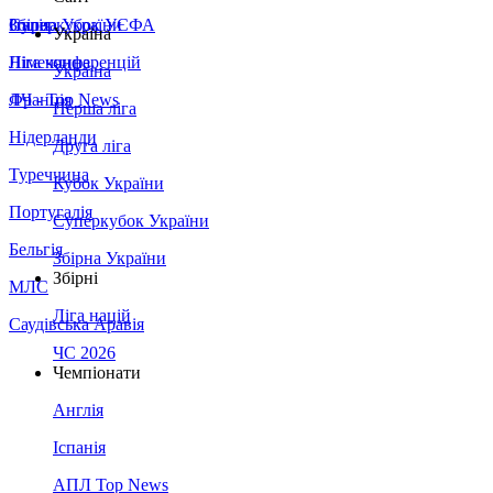
Збірна України
Італія
Суперкубок УЄФА
Україна
Німеччина
Ліга конференцій
Україна
Франція
ЛЧ - Top News
Перша ліга
Нідерланди
Друга ліга
Туреччина
Кубок України
Португалія
Суперкубок України
Бельгія
Збірна України
Збірні
МЛС
Ліга націй
Саудівська Аравія
ЧС 2026
Чемпіонати
Англія
Іспанія
АПЛ Top News