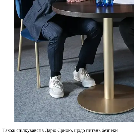
Також спілкувався з Даріо Срною, щодо питань безпеки