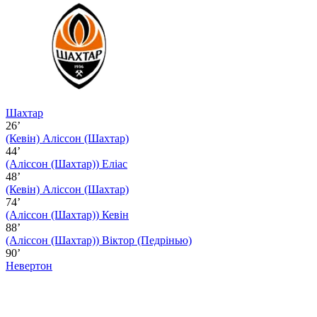
Шахтар
26’
(Кевін)
Аліссон (Шахтар)
44’
(Аліссон (Шахтар))
Еліас
48’
(Кевін)
Аліссон (Шахтар)
74’
(Аліссон (Шахтар))
Кевін
88’
(Аліссон (Шахтар))
Віктор (Педрінью)
90’
Невертон