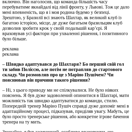
включно. Він наголосив, що команда більшість часу
перебуватиме якнайдалі від лінії фронту, у Львові. Тож це дало
мені впевненість, що я і моя родина будемо у безпеці.
Зрештою, у Бразилії всі знають Шахтар, як великий клуб із
багатою історією, місце, де дуже багатьом бразильцям клуб
дозволив зробити крок у своїй подальшій карʼєрі. Я
враховував усі фактори при ухваленні рішення, і позитивного
було більше.
реклама
реклама
– Швидко адаптувався до Шахтаря? Бо перший свій гол
ти забив Поліссю, але потім не потрапляв до стартового
складу. Чи розмовляв про це з Маріно Пушічем? Чи
пояснював він причини такого рішення?
– Ні, з цього приводу ми не спілкувалися. Не було ніяких
пояснень. Я був дуже задоволений опинитися в Шахтарі, мати
можливість так швидко адаптуватися до команди, стилю.
Попередній тренер Маріно Пушіч справді дуже допоміг мені в
адаптаційному процесі, підказував, приділяв увагу. Мабуть, це
було просто тренерське рішення, або конкретне ігрове бачення
тренера на ту мить.
Звичайно, я був засмучений, особливо враховуючи, що