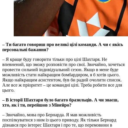
– Ти багато говориш про великі цілі команди. А чи є якісь
персональні бажання?
– Я краще буду говорити тільки про цілі Шахтаря. Не
впевнений, що зможу розповісти про свої. Звичайно, хочеться
провести сильний індивідуальний сезон. Якщо в мене буде
можливість стати найкращим бомбардиром, я б хотів цього.
Якщо найкращим асистентом, був би радий очолити список.
Але все ж пріоритет – це командні цілі. Треба робити все для
цього.
– В історії Шахтаря було багато бразильців. А чи знаєш,
хто, як і ти, перейшов з Мінейро?
– Звичайно, мова про Бернарда. Я мав можливість
поспілкуватися з ним із цього приводу. Як тільки Бернард
дізнався про інтерес Шахтаря і про те, що перемовини в