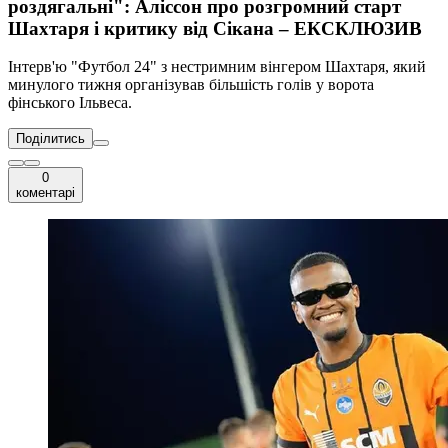
роздягальні": Аліссон про розгромний старт
Шахтаря і критику від Сікана – ЕКСКЛЮЗИВ
Інтерв'ю "Футбол 24" з нестримним вінгером Шахтаря, який
минулого тижня організував більшість голів у ворота
фінського Ільвеса.
Поділитись
0
коментарі