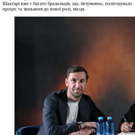
Шахтарі вже є багато бразильців, що, безумовно, полегшувало
процес та звикання до нової ролі, місця.