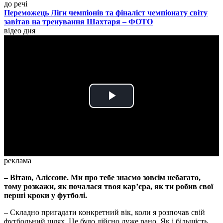
до речі
Переможець Ліги чемпіонів та фіналіст чемпіонату світу
завітав на тренування Шахтаря – ФОТО
відео дня
Play
Video
реклама
– Вітаю, Аліссоне. Ми про тебе знаємо зовсім небагато,
тому розкажи, як почалася твоя карʼєра, як ти робив свої
перші кроки у футболі.
– Складно пригадати конкретний вік, коли я розпочав свій
футбольний шлях. Це було дійсно дуже рано. Як і більшість