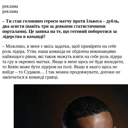
реклама
реклама
– Ти став головним героєм матчу проти Ільвеса – дубль,
два асисти (навіть три за деякими статистичними
порталами). Це заявка на те, що готовий поборотися за
лідерство в команді?
– Можливо, в мене є якісь задатки, щоб приміряти на себе
роль лідера. Утім, наша команда не обділена виконавцями
найвищого рівня, які також можуть взяти на себе роль лідера
та гру в окремих матчах. Якщо в мене щось не буде виходити,
то Кевін може бути лідером на полі. Якщо в нього щось не
вийде – то Судаков… І так можна продовжувати, допоки не
закінчаться в команді гравці.