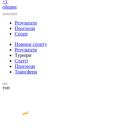
+
1
обране
Результати
Прогнози
Спорт
Новини спорту
Результати
Турніри
Статті
Прогнози
Трансфери
топ