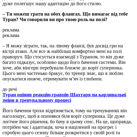
дуже полегшує нашу адаптацію до його стилю.
– Ти можеш грати на обох флангах. Що вимагає від тебе
Туран? Чи говорили ви про твою роль на полі?
реклама
реклама
– Я можу зіграти, так, на лівому фланзі, був досвід гри на
вістрі атаки. Але все ж найбільш комфортно мені на полі
праворуч. Що стосується взаємодії з Тураном, то він дуже
багато підказує, особливо щодо його бачення системи. Він
хоче, аби вінгери перебували ближче до воріт суперника.
Цього мені частенько бракує, бо тренер знає, що я люблю
опускатися нижче, отримувати мʼяч із глибини.
до речі
Туран оцінив реакцію гравців Шахтаря на кардинальні
зміни в тренувальному процесі
Його бачення трохи відрізняється, тому на тренуваннях він
наголошує, щоб я опинявся біля воріт суперника. Це дуже
логічне його рішення, бо бачу в цьому сенс. На це, щоправда,
потрібен час і адаптація, хоча я націлений на прогрес і
спробую цього сезону більше розкритися у своїй ролі та