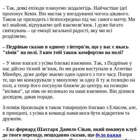
– Так, деякі епізоди плануємо заздалегідь. Найчастіше ідеї
пропонує Кевін. Він мастак у вигадуванні чогось цікавого.
Також це приходить і безпосередньо під час самого матчу. Ми
всі знайомі, відчуваємо цей взаємозвʼязок. І дуже багато
святкувань – це емоції загальної радості, яку ми всі
розділяємо.
– Педрінью сказав в одному з інтерв'ю, що у вас є якась
"хімія" на полі. З ким тобі також комфортно на полі?
– У мене взагалі з усіма близькі взаємини. Так, з Педрінью у
нас дійсно тісний звʼязок, бо ми разом виступали в Атлетіко
Мінейро, дуже добре знаємо один одного з того часу. Попри
те, що ми конкурували у минулому за одну й ту ж позицію на
полі, а тепер його посунули ближче до центру, на позицію
"вісімки", це ніяк не впливало на наші взаємини. Він ділився
досвідом, давав поради.
З-поміж бразильців я також товаришую близько з Еліасом, але,
в принципі, з усіма в команді намагаюся бути відкритим та
дружнім.
– Екс-форвард Шахтаря Данило Сікан, який покинув клуб
до твого переходу, нещодавно сказав, що
було важко