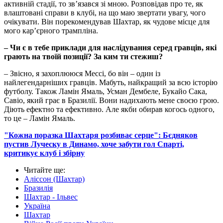
активній стадії, то звʼязався зі мною. Розповідав про те, як
влаштовані справи в клубі, на що маю звертати увагу, чого
очікувати. Він порекомендував Шахтар, як чудове місце для
мого карʼєрного трампліна.
– Чи є в тебе приклади для наслідування серед гравців, які
грають на твоїй позиції? За ким ти стежиш?
– Звісно, я захоплююся Мессі, бо він – один із
найлегендарніших гравців. Мабуть, найкращий за всю історію
футболу. Також Ламін Ямаль, Усман Дембеле, Букайо Сака,
Савіо, який грає в Бразилії. Вони надихають мене своєю грою.
Діють ефектно та ефективно. Але якби обирав когось одного,
то це – Ламін Ямаль.
"Кожна поразка Шахтаря розбиває серце": Бєдняков
пустив Луческу в Динамо, хоче забути гол Спарті,
критикує клуб і збірну
Читайте ще
:
Аліссон (Шахтар)
Бразилія
Шахтар - Ільвес
Україна
Шахтар