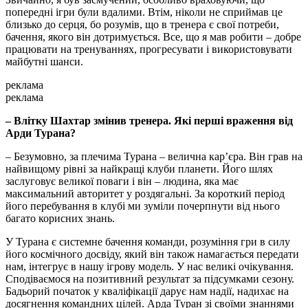
попередні ігри були вдалими. Втім, ніколи не сприймав це
близько до серця, бо розумів, що в тренера є свої потреби,
бачення, якого він дотримується. Все, що я мав робити – добре
працювати на тренуваннях, прогресувати і використовувати
майбутні шанси.
реклама
реклама
– Влітку Шахтар змінив тренера. Які перші враження від
Арди Турана?
– Безумовно, за плечима Турана – велична карʼєра. Він грав на
найвищому рівні за найкращі клуби планети. Його шлях
заслуговує великої поваги і він – людина, яка має
максимальний авторитет у роздягальні. За короткий період
його перебування в клубі ми зуміли почерпнути від нього
багато корисних знань.
У Турана є системне бачення команди, розуміння гри в силу
його космічного досвіду, який він також намагається передати
нам, інтегрує в нашу ігрову модель. У нас великі очікування.
Сподіваємося на позитивний результат за підсумками сезону.
Бадьорий початок у кваліфікації дарує нам надії, надихає на
досягнення командних цілей. Арда Туран зі своїми знаннями