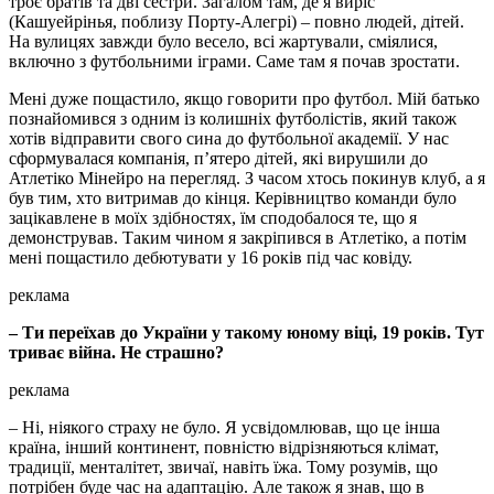
троє братів та дві сестри. Загалом там, де я виріс
(Кашуейрінья, поблизу Порту-Алегрі) – повно людей, дітей.
На вулицях завжди було весело, всі жартували, сміялися,
включно з футбольними іграми. Саме там я почав зростати.
Мені дуже пощастило, якщо говорити про футбол. Мій батько
познайомився з одним із колишніх футболістів, який також
хотів відправити свого сина до футбольної академії. У нас
сформувалася компанія, пʼятеро дітей, які вирушили до
Атлетіко Мінейро на перегляд. З часом хтось покинув клуб, а я
був тим, хто витримав до кінця. Керівництво команди було
зацікавлене в моїх здібностях, їм сподобалося те, що я
демонстрував. Таким чином я закріпився в Атлетіко, а потім
мені пощастило дебютувати у 16 років під час ковіду.
реклама
– Ти переїхав до України у такому юному віці, 19 років. Тут
триває війна. Не страшно?
реклама
– Ні, ніякого страху не було. Я усвідомлював, що це інша
країна, інший континент, повністю відрізняються клімат,
традиції, менталітет, звичаї, навіть їжа. Тому розумів, що
потрібен буде час на адаптацію. Але також я знав, що в