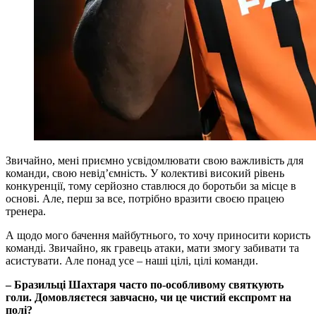
Звичайно, мені приємно усвідомлювати свою важливість для
команди, свою невідʼємність. У колективі високий рівень
конкуренції, тому серйозно ставлюся до боротьби за місце в
основі. Але, перш за все, потрібно вразити своєю працею
тренера.
А щодо мого бачення майбутнього, то хочу приносити користь
команді. Звичайно, як гравець атаки, мати змогу забивати та
асистувати. Але понад усе – наші цілі, цілі команди.
– Бразильці Шахтаря часто по-особливому святкують
голи. Домовляєтеся завчасно, чи це чистий експромт на
полі?