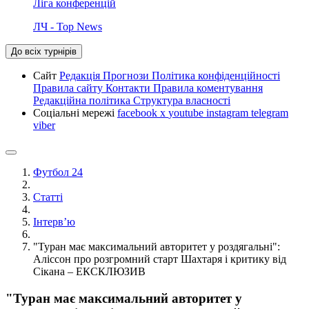
Ліга конференцій
ЛЧ - Top News
До всіх турнірів
Сайт
Редакція
Прогнози
Політика конфіденційності
Правила сайту
Контакти
Правила коментування
Редакційна політика
Структура власності
Соціальні мережі
facebook
x
youtube
instagram
telegram
viber
Футбол 24
Статті
Інтерв’ю
"Туран має максимальний авторитет у роздягальні":
Аліссон про розгромний старт Шахтаря і критику від
Сікана – ЕКСКЛЮЗИВ
"Туран має максимальний авторитет у