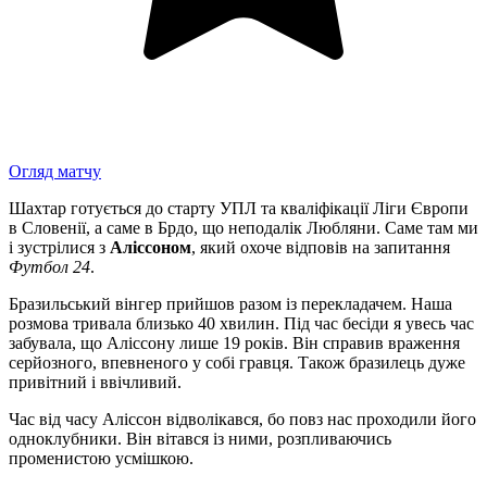
Огляд матчу
Шахтар готується до старту УПЛ та кваліфікації Ліги Європи
в Словенії, а саме в Брдо, що неподалік Любляни. Саме там ми
і зустрілися з
Аліссоном
, який охоче відповів на запитання
Футбол 24
.
Бразильський вінгер прийшов разом із перекладачем. Наша
розмова тривала близько 40 хвилин. Під час бесіди я увесь час
забувала, що Аліссону лише 19 років. Він справив враження
серйозного, впевненого у собі гравця. Також бразилець дуже
привітний і ввічливий.
Час від часу Аліссон відволікався, бо повз нас проходили його
одноклубники. Він вітався із ними, розпливаючись
променистою усмішкою.