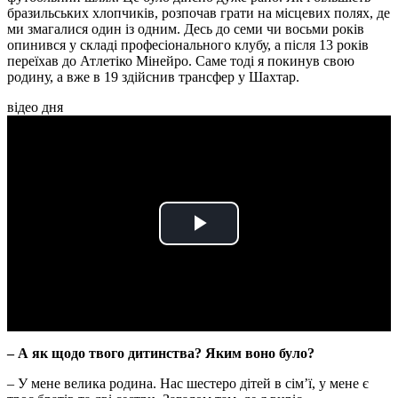
бразильських хлопчиків, розпочав грати на місцевих полях, де
ми змагалися один із одним. Десь до семи чи восьми років
опинився у складі професіонального клубу, а після 13 років
переїхав до Атлетіко Мінейро. Саме тоді я покинув свою
родину, а вже в 19 здійснив трансфер у Шахтар.
відео дня
Play
Video
– А як щодо твого дитинства? Яким воно було?
– У мене велика родина. Нас шестеро дітей в сімʼї, у мене є