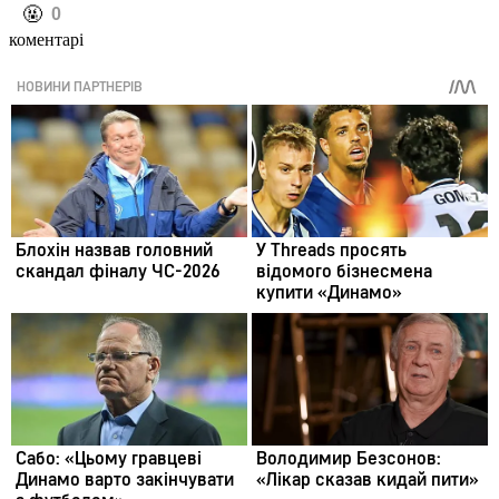
️🤬
0
коментарі