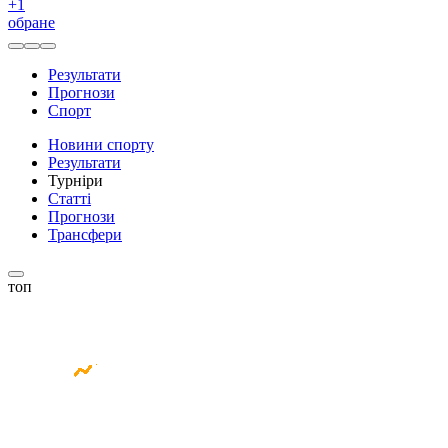
+
1
обране
Результати
Прогнози
Спорт
Новини спорту
Результати
Турніри
Статті
Прогнози
Трансфери
топ