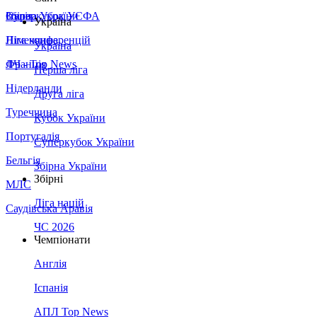
Збірна України
Італія
Суперкубок УЄФА
Україна
Німеччина
Ліга конференцій
Україна
Франція
ЛЧ - Top News
Перша ліга
Нідерланди
Друга ліга
Туреччина
Кубок України
Португалія
Суперкубок України
Бельгія
Збірна України
Збірні
МЛС
Ліга націй
Саудівська Аравія
ЧС 2026
Чемпіонати
Англія
Іспанія
АПЛ Top News