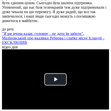
бути єдиним цілим. Сьогодні була шалена підтримка.
Упевнений, що нас біля телеекранів теж дуже підтримували і
дуже чекали на цю перемогу. Я дуже радий, що все так
закінчилося, і наші люди сьогодні можуть з посмішкою
дивитися в майбутнє.
до речі
"Я ще вчора казав: головне – не дати їм забити".
Маліновський про вказівки Реброва і слабке місце Ісландії –
ЕКСКЛЮЗИВ
відео дня
Play
Video