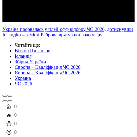
Video
Україна прорвалась у плей-офф відбору ЧС-2026, дотиснувши
Ісландію – заміни Реброва врятували важку гру
Читайте ще
:
Віктор Циганков
Ісландія
Збірна України
Європа – Кваліфікація ЧС 2026
Європа – Кваліфікація ЧС 2026
Україна
ЧС 2026
️👍
0
️🔥
0
️😄
0
️😢
0