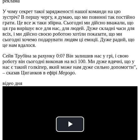
реклама
У чому секрет такої зарядженості нашої команди на цю
зустріч? В першу чергу, я думаю, що ми повинні так постійно
грати. Це все ж таки збірна. Сьогодні ми дійсно вважали, що
ця гра вирішує все для нас, для людей. Дуже складні часи для
всіх, і ми дійсно своєю роботою хотіли показати, що ми
сьогодні хочемо подарувати людям ці емоції. Дуже радий, що
це нам вдалося.
Сейв Трубіна за рахунку 0:0? Він залишив нас у грі, і свою
роботу він сьогодні виконав на всі 100. Ми дуже вдячні, що у
нас є такий голкіпер, який може нам дуже сильно допомогти",
– сказав Циганков в ефірі
Megogo
.
відео дня
Play