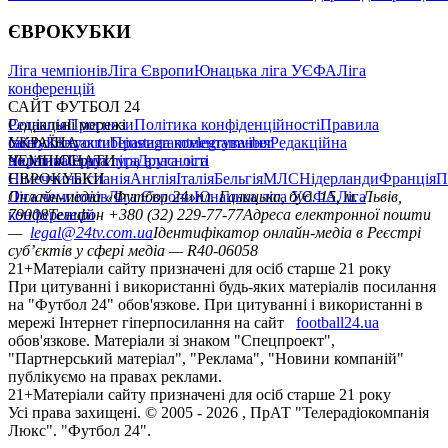
ЄВРОКУБКИ
Ліга чемпіонів
Ліга Європи
Юнацька ліга УЄФА
Ліга
конференцій
САЙТ ФУТБОЛ 24
Редакція
Соціальні мережі
Прогнози
Політика конфіденційності
Правила
сайту
facebook
УКРАЇНА
Контакти
x
youtube
Правила коментування
instagram
telegram
viber
Редакційна
політика
Україна
ЧЕМПІОНАТИ
Перша ліга
Структура власності
Друга ліга
Німеччина
ЄВРОКУБКИ
Іспанія
Англія
Італія
Бельгія
МЛС
Нідерланди
Франція
П
Ліга чемпіонів
Онлайн-медіа «Футбол 24»
Ліга Європи
Юнацька ліга УЄФА
пл. Галицька, буд. 15, м. Львів,
Ліга
конференцій
79008
Телефон +380 (32) 229-77-77
Адреса електронної пошти
—
legal@24tv.com.ua
Ідентифікатор онлайн-медіа в Реєстрі
суб’єктів у сфері медіа — R40-06058
21+
Матеріали сайту призначені для осіб старше 21 року
При цитуванні і використанні будь-яких матеріалів посилання
на "Футбол 24" обов'язкове. При цитуванні і використанні в
мережі Інтернет гіперпосилання на сайт
football24.ua
обов'язкове. Матеріали зі знаком "Спецпроект",
"Партнерський матеріал", "Реклама", "Новини компаній"
публікуємо на правах реклами.
21+
Матеріали сайту призначені для осіб старше 21 року
Усi права захищенi. © 2005 -
2026
, ПрАТ "Телерадіокомпанія
Люкс". "Футбол 24".