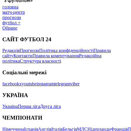
головна
матч-центр
прогнози
футбол +
Обране
САЙТ ФУТБОЛ 24
Редакція
Прогнози
Політика конфіденційності
Правила
сайту
Контакти
Правила коментування
Редакційна
політика
Структура власності
Соціальні мережі
facebook
x
youtube
instagram
telegram
viber
УКРАЇНА
Україна
Перша ліга
Друга ліга
ЧЕМПІОНАТИ
Німеччина
Іспанія
Англія
Італія
Бельгія
МЛС
Нідерланди
Франція
П