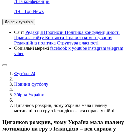
Ліга конференцій
ЛЧ - Top News
До всіх турнірів
Сайт
Редакція
Прогнози
Політика конфіденційності
Правила сайту
Контакти
Правила коментування
Редакційна політика
Структура власності
Соціальні мережі
facebook
x
youtube
instagram
telegram
viber
Футбол 24
Новини футболу
Збірна України
Циганков розкрив, чому Україна мала шалену
мотивацію на гру з Ісландією – вся справа у війні
Циганков розкрив, чому Україна мала шалену
мотивацію на гру з Ісландією – вся справа у