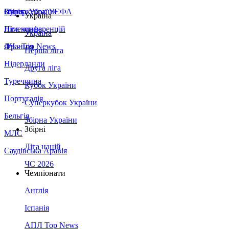
Збірна України
Італія
Суперкубок УЄФА
Україна
Німеччина
Ліга конференцій
Україна
Франція
ЛЧ - Top News
Перша ліга
Нідерланди
Друга ліга
Туреччина
Кубок України
Португалія
Суперкубок України
Бельгія
Збірна України
Збірні
МЛС
Ліга націй
Саудівська Аравія
ЧС 2026
Чемпіонати
Англія
Іспанія
АПЛ Top News