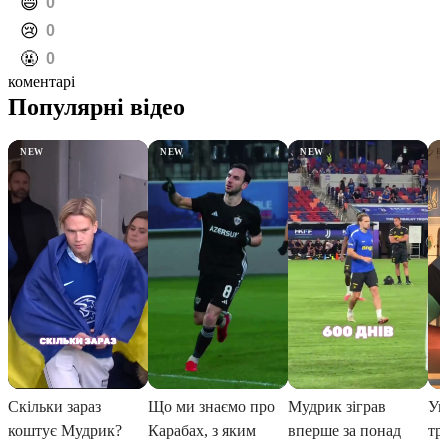
️😄
0
️😢
0
️🤬
0
коментарі