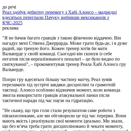
до речі
Реал здобув дебютну перемогу з Хабі Алонсо – мадридці
вдесятьох переграли Пачуку, вибивши мексиканців з
КЧС-2025
реклама
"Я не бачив багато гравців з такою фізичною віддачею. Він
нагадує мені Стівена Джеррарда. Може грати будь-де, і я дуже
радий, що треную його. Кожен тренер хотів би мати
Вальверде у своїй команді. Сьогодні він скинув із себе
негатив після нереалізованого пенальті – це було видно по
святкуванні", – прокоментував тренер Реала Хабі Алонсо гру
Вальверде.
Попри гру вдесятьох більшу частину матчу, Реал зумів
переламати хід зустрічі завдяки дисципліні та грамотній
тактиці. Алонсо особливо відзначив момент, коли команда
змогла використати гравців атакувальної ланки після
тактичної наради під час паузи на гідратацію.
"Не скажу, що три голи стали результатом саме роботи з
півзахисниками, але ми обговорили це під час перерви. Вони
мають якість і реалізували свої моменти ідеально. Ми знали,
що без м’яча треба грати дисципліновано й чекати моменту,