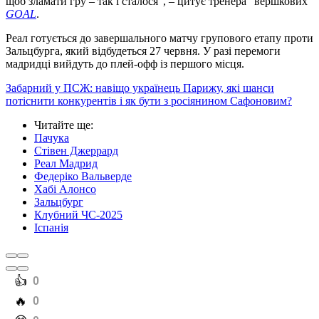
щоб зламати гру – так і сталося", – цитує тренера "вершкових"
GOAL
.
Реал готується до завершального матчу групового етапу проти
Зальцбурга, який відбудеться 27 червня. У разі перемоги
мадридці вийдуть до плей-офф із першого місця.
Забарний у ПСЖ: навіщо українець Парижу, які шанси
потіснити конкурентів і як бути з росіянином Сафоновим?
Читайте ще
:
Пачука
Стівен Джеррард
Реал Мадрид
Федеріко Вальверде
Хабі Алонсо
Зальцбург
Клубний ЧС-2025
Іспанія
️👍
0
️🔥
0