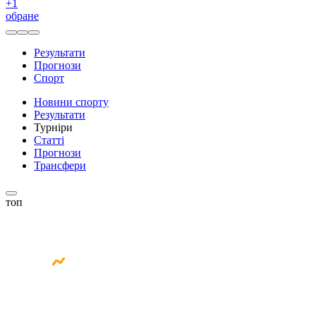
+
1
обране
Результати
Прогнози
Спорт
Новини спорту
Результати
Турніри
Статті
Прогнози
Трансфери
топ