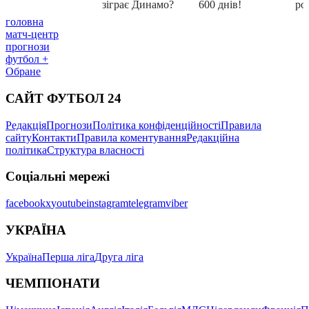
головна
матч-центр
прогнози
футбол +
Обране
САЙТ ФУТБОЛ 24
Редакція
Прогнози
Політика конфіденційності
Правила
сайту
Контакти
Правила коментування
Редакційна
політика
Структура власності
Соціальні мережі
facebook
x
youtube
instagram
telegram
viber
УКРАЇНА
Україна
Перша ліга
Друга ліга
ЧЕМПІОНАТИ