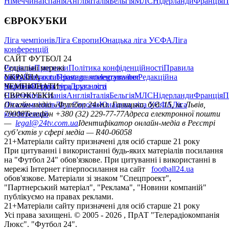
Німеччина
Іспанія
Англія
Італія
Бельгія
МЛС
Нідерланди
Франція
П
ЄВРОКУБКИ
Ліга чемпіонів
Ліга Європи
Юнацька ліга УЄФА
Ліга
конференцій
САЙТ ФУТБОЛ 24
Редакція
Соціальні мережі
Прогнози
Політика конфіденційності
Правила
сайту
facebook
УКРАЇНА
Контакти
x
youtube
Правила коментування
instagram
telegram
viber
Редакційна
політика
Україна
ЧЕМПІОНАТИ
Перша ліга
Структура власності
Друга ліга
Німеччина
ЄВРОКУБКИ
Іспанія
Англія
Італія
Бельгія
МЛС
Нідерланди
Франція
П
Ліга чемпіонів
Онлайн-медіа «Футбол 24»
Ліга Європи
Юнацька ліга УЄФА
пл. Галицька, буд. 15, м. Львів,
Ліга
конференцій
79008
Телефон +380 (32) 229-77-77
Адреса електронної пошти
—
legal@24tv.com.ua
Ідентифікатор онлайн-медіа в Реєстрі
суб’єктів у сфері медіа — R40-06058
21+
Матеріали сайту призначені для осіб старше 21 року
При цитуванні і використанні будь-яких матеріалів посилання
на "Футбол 24" обов'язкове. При цитуванні і використанні в
мережі Інтернет гіперпосилання на сайт
football24.ua
обов'язкове. Матеріали зі знаком "Спецпроект",
"Партнерський матеріал", "Реклама", "Новини компаній"
публікуємо на правах реклами.
21+
Матеріали сайту призначені для осіб старше 21 року
Усi права захищенi. © 2005 -
2026
, ПрАТ "Телерадіокомпанія
Люкс". "Футбол 24".