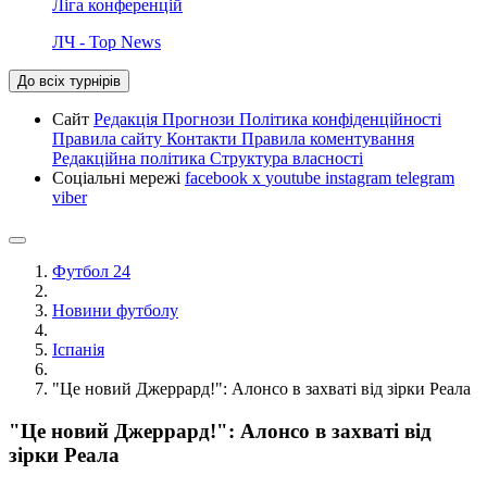
Ліга конференцій
ЛЧ - Top News
До всіх турнірів
Сайт
Редакція
Прогнози
Політика конфіденційності
Правила сайту
Контакти
Правила коментування
Редакційна політика
Структура власності
Соціальні мережі
facebook
x
youtube
instagram
telegram
viber
Футбол 24
Новини футболу
Іспанія
"Це новий Джеррард!": Алонсо в захваті від зірки Реала
"Це новий Джеррард!": Алонсо в захваті від
зірки Реала