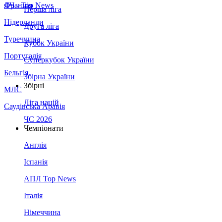
Франція
ЛЧ - Top News
Перша ліга
Нідерланди
Друга ліга
Туреччина
Кубок України
Португалія
Суперкубок України
Бельгія
Збірна України
Збірні
МЛС
Ліга націй
Саудівська Аравія
ЧС 2026
Чемпіонати
Англія
Іспанія
АПЛ Top News
Італія
Німеччина