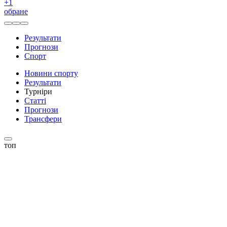
+
1
обране
Результати
Прогнози
Спорт
Новини спорту
Результати
Турніри
Статті
Прогнози
Трансфери
топ