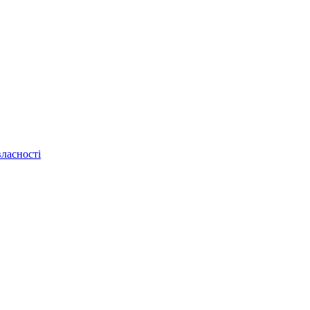
ласності