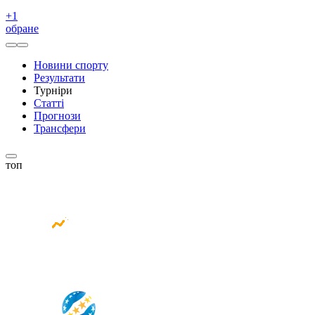
+
1
обране
Новини спорту
Результати
Турніри
Статті
Прогнози
Трансфери
топ