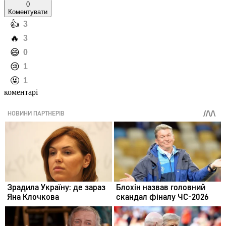
0
Коментувати
️👍
3
️🔥
3
️😄
0
️😢
1
️🤬
1
коментарі