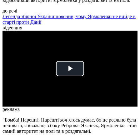
відзначивши авторитет Ярмоленка у роздягальні та на полі.
до речі
Легенда збірної України пояснив, чому Ярмоленко не вийде в
старті проти Данії
відео дня
Play
Video
реклама
"Бомба! Нарешті. Нарешті хоч хтось думає, бо це реально була
неповага, я вважаю, з боку Реброва. Як-неяк, Ярмоленко – той
самий авторитет на полі та в роздягальні.