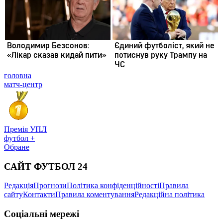
головна
матч-центр
Премія УПЛ
футбол +
Обране
САЙТ ФУТБОЛ 24
Редакція
Прогнози
Політика конфіденційності
Правила
сайту
Контакти
Правила коментування
Редакційна політика
Соціальні мережі