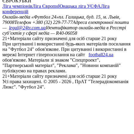
ЄВРОКУБКИ
Ліга чемпіонів
Ліга Європи
Юнацька ліга УЄФА
Ліга
конференцій
Онлайн-медіа «Футбол 24»
пл. Галицька, буд. 15, м. Львів,
79008
Телефон +380 (32) 229-77-77
Адреса електронної пошти
—
legal@24tv.com.ua
Ідентифікатор онлайн-медіа в Реєстрі
суб’єктів у сфері медіа — R40-06058
21+
Матеріали сайту призначені для осіб старше 21 року
При цитуванні і використанні будь-яких матеріалів посилання
на "Футбол 24" обов'язкове. При цитуванні і використанні в
мережі Інтернет гіперпосилання на сайт
football24.ua
обов'язкове. Матеріали зі знаком "Спецпроект",
"Партнерський матеріал", "Реклама", "Новини компаній"
публікуємо на правах реклами.
21+
Матеріали сайту призначені для осіб старше 21 року
Усi права захищенi. © 2005 -
2026
, ПрАТ "Телерадіокомпанія
Люкс". "Футбол 24".