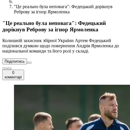
"Це реально була неповага": Федецький дорікнув
Реброву за ігнор Ярмоленка
"Це реально була неповага": Федецький
дорікнув Реброву за ігнор Ярмоленка
Колишній захисник збірної України Артем Федецький
поділився думкою щодо повернення Андрія Ярмоленка до
національної команди та його ролі у складі.
Поділитись
0
коментарі