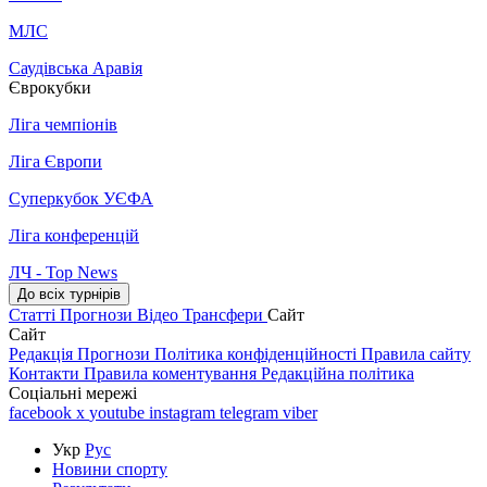
МЛС
Саудівська Аравія
Єврокубки
Ліга чемпіонів
Ліга Європи
Суперкубок УЄФА
Ліга конференцій
ЛЧ - Top News
До всіх турнірів
Статті
Прогнози
Відео
Трансфери
Сайт
Сайт
Редакція
Прогнози
Політика конфіденційності
Правила сайту
Контакти
Правила коментування
Редакційна політика
Соціальні мережі
facebook
x
youtube
instagram
telegram
viber
Укр
Рус
Новини спорту