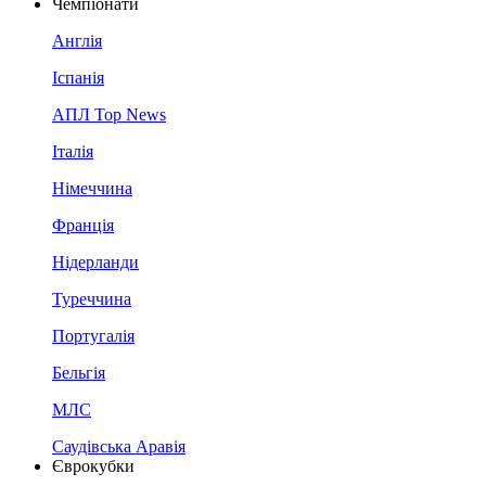
Чемпіонати
Англія
Іспанія
АПЛ Top News
Італія
Німеччина
Франція
Нідерланди
Туреччина
Португалія
Бельгія
МЛС
Саудівська Аравія
Єврокубки