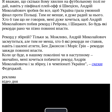
Я вважаю, що скільки йому хвилин на футбольному полі не
дай, навіть у півфіналі плей-офф зі Швецією, Андрій
Миколайович зробив би все, щоб Україна грала умовний
фінал проти Польщі. Тим не менше, я дуже радий за нього.
Хто б там що не говорив, мені дуже хочеться, щоб Андрій
Миколайович побив рекорд і Реброва, і Шацьких. Бо будь які
рекорди рано чи пізно повинні впасти.
Рекорд у збірній? Тільки за. Можливо, Андрій Миколайович
засмутиться, але тим не менш, хто б які рекорди не ставив,
навіть і шалені атлети, Бен Джонсон і Моріс Грін – рекорди
завжди повинні впасти.
Коли це буде, в нашому поколінні чи в наступному –
звичайно, мені хочеться побачити рекорд Андрія
Миколайовича і за збірну, і в чемпіонаті України", –
сказав
Федецький.
реклама
відео дня