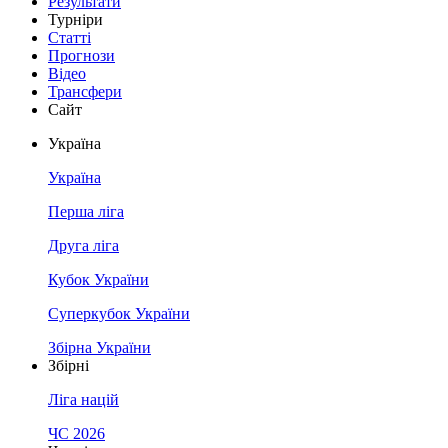
Результати
Турніри
Статті
Прогнози
Відео
Трансфери
Сайт
Україна
Україна
Перша ліга
Друга ліга
Кубок України
Суперкубок України
Збірна України
Збірні
Ліга націй
ЧС 2026