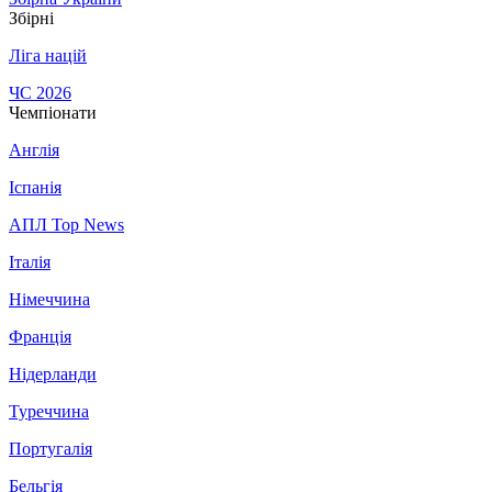
Збірні
Ліга націй
ЧС 2026
Чемпіонати
Англія
Іспанія
АПЛ Top News
Італія
Німеччина
Франція
Нідерланди
Туреччина
Португалія
Бельгія