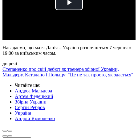
Play
Video
Нагадаємо, що матч Данія – Україна розпочнеться 7 червня о
19:00 за київським часом.
до речі
Степаненко про свій дебют як тренера збірної України,
Мальдеру, Каталано і Польщу: "Це не так просто, як здається"
Читайте ще
:
Андреа Мальдера
Артем Федецький
Збірна України
Сергій Ребров
Україна
Андрій Ярмоленко