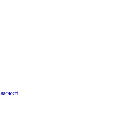
ласності