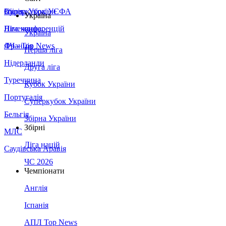
Збірна України
Італія
Суперкубок УЄФА
Україна
Німеччина
Ліга конференцій
Україна
Франція
ЛЧ - Top News
Перша ліга
Нідерланди
Друга ліга
Туреччина
Кубок України
Португалія
Суперкубок України
Бельгія
Збірна України
Збірні
МЛС
Ліга націй
Саудівська Аравія
ЧС 2026
Чемпіонати
Англія
Іспанія
АПЛ Top News