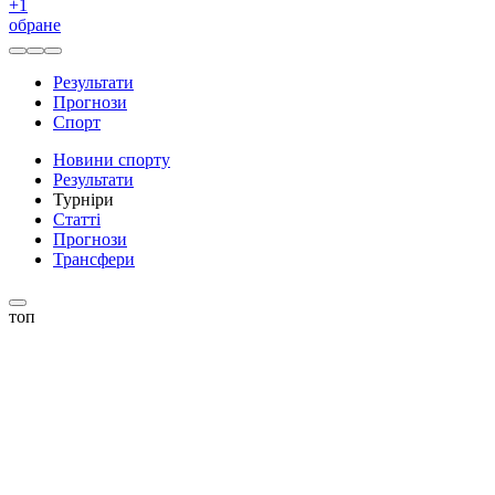
+
1
обране
Результати
Прогнози
Спорт
Новини спорту
Результати
Турніри
Статті
Прогнози
Трансфери
топ