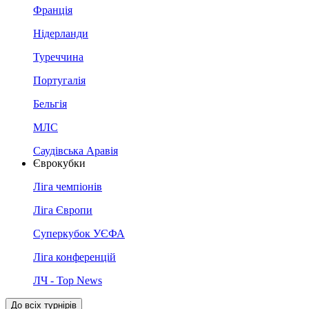
Франція
Нідерланди
Туреччина
Португалія
Бельгія
МЛС
Саудівська Аравія
Єврокубки
Ліга чемпіонів
Ліга Європи
Суперкубок УЄФА
Ліга конференцій
ЛЧ - Top News
До всіх турнірів