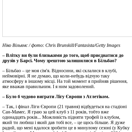
Ніко Вільямс / фото: Chris Brunskill/Fantasista/Getty Images
– Влітку ви були близькими до того, щоб приєднатися до
друзів у Барсі. Чому зрештою залишилися в Більбао?
– Більбао – це моя сім'я. Відносини, які склалися в клубі,
неймовірні. Я не думаю, що коли-небудь відчую таку
атмосферу в іншому місці. На той момент я прийняв рішення,
яке вважав правильним. І я ним задоволений.
– Було б чудово виграти Лігу Європи з Атлетіком.
– Так, і фінал Ліги Європи (21 травня) відбудеться на стадіоні
Сан-Мамес. Я граю за цей клуб з 11 років, тобто вже
одинадцять років... Можливість підняти трофей із клубом,
який ти любиш і який дав тобі все, – це щось більше. Я дуже
радий, що мені вдалося зробити це в минулому сезоні (у Кубку