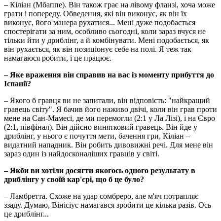
– Кіліан (Мбаппе). Він також грає на лівому фланзі, хоча може
грати і попереду. Обведення, які він виконує, як він їх
виконує, його манера рухатися... Мені дуже подобається
спостерігати за ним, особливо сьогодні, коли зараз вчуся не
тільки йти у дриблінг, а й комбінувати. Мені подобається, як
він рухається, як він позиціонує себе на полі. Я теж так
намагаюся робити, і це працює.
– Яке враження він справив на вас із моменту прибуття до
Іспанії?
– Якого б гравця ви не запитали, він відповість: "найкращий
гравець світу". Я бачив його наживо двічі, коли він грав проти
мене на Сан-Мамесі, де ми перемогли (2:1 у Ла Лізі), і на Євро
(2:1, півфінал). Він дійсно винятковий гравець. Він йде у
дриблінг, у нього є почуття мети, бачення гри, Кіліан –
видатний нападник. Він робить дивовижні речі. Для мене він
зараз один із найдосконаліших гравців у світі.
– Якби ви хотіли досягти якогось одного результату в
дриблінгу у своїй кар'єрі, що б це було?
– Ламбретта. Схоже на удар сомбреро, але м'яч потрапляє
ззаду. Думаю, Вінісіус намагався зробити це кілька разів. Ось
це дриблінг...