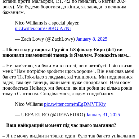
Іспанії проти Мальорки, 1:1, 4:2 по пенальті, 6 квітня 2024
року). Ми будемо боротися до кінця, як завжди, з великим
бажанням.
Nico Williams is a special player.
pic.twitter.com/7i8BGiA7Nr
— Zach Lowy (@ZachLowy)
January 8, 2025
– Після голу у ворота Грузії в 1/8 фіналу Євро (4:1) ви
виконали знаменитий танець із Ямалем. Розкажіть нам...
– Не пам'ятаю, чи були ми в готелі, чи в автобусі. І він сказав
мені: "Нам потрібно зробити щось хороше". Він надіслав мені
багато TikTok-відео з людьми, які танцюють. Ми подивилися
відео, там був танець, який мені дуже сподобався. Нам обом
подобається Неймар, ми бачили, як він робив це кілька років
тому з Сантосом. Сподіваємося, людям сподобалося.
Nico Williams
pic.twitter.com/mEgDMVTKiy
— UEFA EURO (@UEFAEURO)
January 31, 2025
– Ваш найкращий момент під час цього змагання?
– Я не можу виділити тільки один, було так багато унікальних