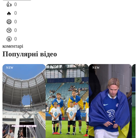
️👍
0
️🔥
0
️😄
0
️😢
0
️🤬
0
коментарі