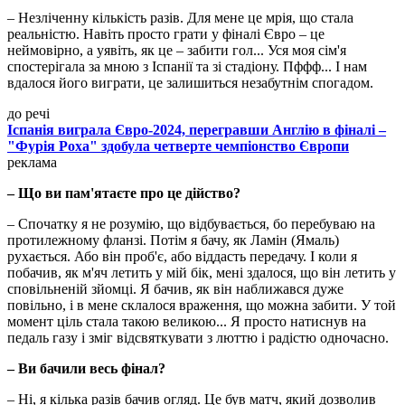
– Незліченну кількість разів. Для мене це мрія, що стала
реальністю. Навіть просто грати у фіналі Євро – це
неймовірно, а уявіть, як це – забити гол... Уся моя сім'я
спостерігала за мною з Іспанії та зі стадіону. Пффф... І нам
вдалося його виграти, це залишиться незабутнім спогадом.
до речі
Іспанія виграла Євро-2024, перегравши Англію в фіналі –
"Фурія Роха" здобула четверте чемпіонство Європи
реклама
– Що ви пам'ятаєте про це дійство?
– Спочатку я не розумію, що відбувається, бо перебуваю на
протилежному фланзі. Потім я бачу, як Ламін (Ямаль)
рухається. Або він проб'є, або віддасть передачу. І коли я
побачив, як м'яч летить у мій бік, мені здалося, що він летить у
сповільненій зйомці. Я бачив, як він наближався дуже
повільно, і в мене склалося враження, що можна забити. У той
момент ціль стала такою великою... Я просто натиснув на
педаль газу і зміг відсвяткувати з люттю і радістю одночасно.
– Ви бачили весь фінал?
– Ні, я кілька разів бачив огляд. Це був матч, який дозволив