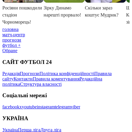
головна
матч-центр
прогнози
футбол +
Обране
САЙТ ФУТБОЛ 24
Редакція
Прогнози
Політика конфіденційності
Правила
сайту
Контакти
Правила коментування
Редакційна
політика
Структура власності
Соціальні мережі
facebook
x
youtube
instagram
telegram
viber
УКРАЇНА
Україна
Перша ліга
Друга ліга