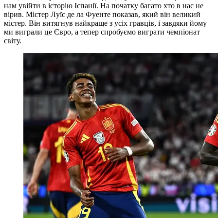
нам увійти в історію Іспанії. На початку багато хто в нас не
вірив. Містер Луїс де ла Фуенте показав, який він великий
містер. Він витягнув найкраще з усіх гравців, і завдяки йому
ми виграли це Євро, а тепер спробуємо виграти чемпіонат
світу.