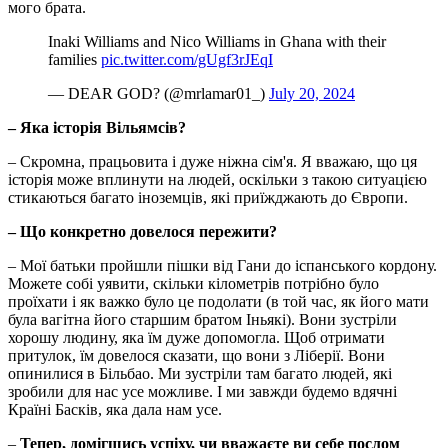
мого брата.
Inaki Williams and Nico Williams in Ghana with their
families
pic.twitter.com/gUgf3rJEqI
— DEAR GOD? (@mrlamar01_)
July 20, 2024
– Яка історія Вільямсів?
– Скромна, працьовита і дуже ніжна сім'я. Я вважаю, що ця
історія може вплинути на людей, оскільки з такою ситуацією
стикаються багато іноземців, які приїжджають до Європи.
– Що конкретно довелося пережити?
– Мої батьки пройшли пішки від Гани до іспанського кордону.
Можете собі уявити, скільки кілометрів потрібно було
проїхати і як важко було це подолати (в той час, як його мати
була вагітна його старшим братом Іньякі). Вони зустріли
хорошу людину, яка їм дуже допомогла. Щоб отримати
притулок, їм довелося сказати, що вони з Ліберії. Вони
опинилися в Більбао. Ми зустріли там багато людей, які
зробили для нас усе можливе. І ми завжди будемо вдячні
Країні Басків, яка дала нам усе.
–
Тепер, домігшись успіху, чи вважаєте ви себе послом