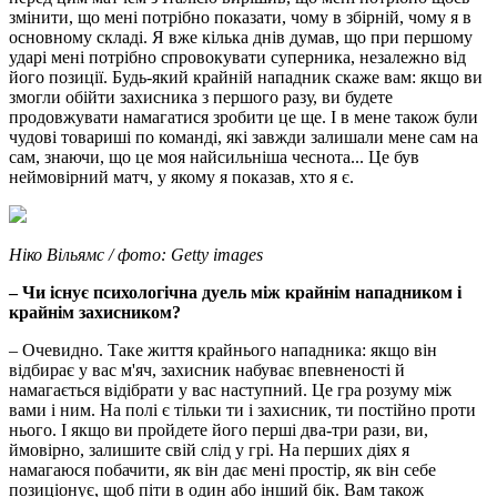
змінити, що мені потрібно показати, чому в збірній, чому я в
основному складі. Я вже кілька днів думав, що при першому
ударі мені потрібно спровокувати суперника, незалежно від
його позиції. Будь-який крайній нападник скаже вам: якщо ви
змогли обійти захисника з першого разу, ви будете
продовжувати намагатися зробити це ще. І в мене також були
чудові товариші по команді, які завжди залишали мене сам на
сам, знаючи, що це моя найсильніша чеснота... Це був
неймовірний матч, у якому я показав, хто я є.
Ніко Вільямс / фото: Getty images
– Чи існує психологічна дуель між крайнім нападником і
крайнім захисником?
– Очевидно. Таке життя крайнього нападника: якщо він
відбирає у вас м'яч, захисник набуває впевненості й
намагається відібрати у вас наступний. Це гра розуму між
вами і ним. На полі є тільки ти і захисник, ти постійно проти
нього. І якщо ви пройдете його перші два-три рази, ви,
ймовірно, залишите свій слід у грі. На перших діях я
намагаюся побачити, як він дає мені простір, як він себе
позиціонує, щоб піти в один або інший бік. Вам також