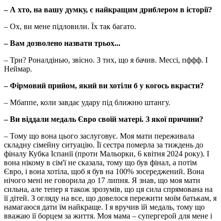
– А хто, на вашу думку, є найкращим дриблером в історії?
– Ох, ви мене підловили. Їх так багато.
– Вам дозволено назвати трьох...
– Три? Роналдінью, звісно. З тих, що я бачив. Мессі, пффф. І
Неймар.
– Фірмовий прийом, який ви хотіли б у когось вкрасти?
– Мбаппе, коли завдає удару під ближню штангу.
– Ви віддали медаль Євро своїй матері. З якої причини?
– Тому що вона цього заслуговує. Моя мати переживала
складну сімейну ситуацію. Її сестра померла за тиждень до
фіналу Кубка Іспанії (проти Мальорки, 6 квітня 2024 року). І
вона нікому в сім'ї не сказала, тому що був фінал, а потім
Євро, і вона хотіла, щоб я був на 100% зосереджений. Вона
нічого мені не говорила до 17 липня. Я знав, що моя мати
сильна, але тепер я також зрозумів, що ця сила спрямована на
її дітей. З огляду на все, що довелося пережити моїм батькам, я
намагаюся дати їм найкраще. І я вручив їй медаль, тому що
вважаю її борцем за життя. Моя мама – супергерой для мене і