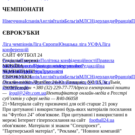
ЧЕМПІОНАТИ
Німеччина
Іспанія
Англія
Італія
Бельгія
МЛС
Нідерланди
Франція
П
ЄВРОКУБКИ
Ліга чемпіонів
Ліга Європи
Юнацька ліга УЄФА
Ліга
конференцій
САЙТ ФУТБОЛ 24
Редакція
Соціальні мережі
Прогнози
Політика конфіденційності
Правила
сайту
facebook
УКРАЇНА
Контакти
x
youtube
Правила коментування
instagram
telegram
viber
Редакційна
політика
Україна
ЧЕМПІОНАТИ
Перша ліга
Структура власності
Друга ліга
Німеччина
ЄВРОКУБКИ
Іспанія
Англія
Італія
Бельгія
МЛС
Нідерланди
Франція
П
Ліга чемпіонів
Онлайн-медіа «Футбол 24»
Ліга Європи
Юнацька ліга УЄФА
пл. Галицька, буд. 15, м. Львів,
Ліга
конференцій
79008
Телефон +380 (32) 229-77-77
Адреса електронної пошти
—
legal@24tv.com.ua
Ідентифікатор онлайн-медіа в Реєстрі
суб’єктів у сфері медіа — R40-06058
21+
Матеріали сайту призначені для осіб старше 21 року
При цитуванні і використанні будь-яких матеріалів посилання
на "Футбол 24" обов'язкове. При цитуванні і використанні в
мережі Інтернет гіперпосилання на сайт
football24.ua
обов'язкове. Матеріали зі знаком "Спецпроект",
"Партнерський матеріал", "Реклама", "Новини компаній"