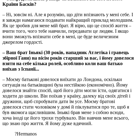
Країни Басків?
– Ні, зовсім ні. Але я розумію, що діти впізнають у мені себе. І
я завжди намагаюся подавати найкращий приклад молодшим.
Як це зробив для мене мій брат. Я вірю, що це спосіб життя –
вчити того, чого тебе навчили, передавати це людям. І якщо
вони зможуть впізнати себе в мені, це буде величезним
джерелом гордості.
– Ваш брат Іньякі (30 років, нападник Атлетіка і гравець
збірної Гани) на вісім років старший за вас, і йому довелося
взяти на себе кілька ролей, особливо коли ваш батько
виїхав з Іспанії...
– Моєму батькові довелося виїхати до Лондона, оскільки
ситуація на батьківщині була нестійкою (економічно). Йому
довелося знайти спосіб, щоб його діти могли їсти, одягатися і
ходити до школи. Він поїхав у країну, далеку від своїх дітей і
дружини, щоб спробувати дати їм усе. Моєму братові
довелося стати чоловіком у домі й піклуватися про те, щоб я
був якомога щасливішим. Іньякі брав мене з собою всюди,
хоча іноді це його трохи турбувало. Він навчив мене всього,
що знаю про життя. Я йому дуже вдячний.
?Hermanos