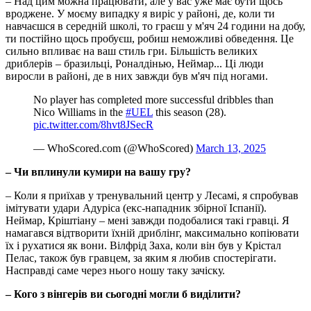
– Над цим можна працювати, але у вас уже має бути щось
вроджене. У моєму випадку я виріс у районі, де, коли ти
навчаєшся в середній школі, то граєш у м'яч 24 години на добу,
ти постійно щось пробуєш, робиш неможливі обведення. Це
сильно впливає на ваш стиль гри. Більшість великих
дриблерів – бразильці, Роналдінью, Неймар... Ці люди
виросли в районі, де в них завжди був м'яч під ногами.
No player has completed more successful dribbles than
Nico Williams in the
#UEL
this season (28). ️
pic.twitter.com/8hvt8JSecR
— WhoScored.com (@WhoScored)
March 13, 2025
– Чи вплинули кумири на вашу гру?
– Коли я приїхав у тренувальний центр у Лесамі, я спробував
імітувати удари Адуріса (екс-нападник збірної Іспанії).
Неймар, Кріштіану – мені завжди подобалися такі гравці. Я
намагався відтворити їхній дриблінг, максимально копіювати
їх і рухатися як вони. Вілфрід Заха, коли він був у Крістал
Пелас, також був гравцем, за яким я любив спостерігати.
Насправді саме через нього ношу таку зачіску.
– Кого з вінгерів ви сьогодні могли б виділити?