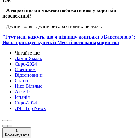
– А наразі що ми можемо побажати вам у короткій
перспективі?
– Десять голів і десять результативних передач.
"І тут мені кажуть, що я підпишу контракт з Барселоною":
Ямал пригадує купіль із Мессі і його найкращий гол
Читайте ще
:
Ламін Ямаль
Євро-2024
Овертайм
Відеоновини
Статті
Ніко Вільямс
Атлетік
Іспанія
Євро-2024
ЛЧ - Top News
0
Коментувати