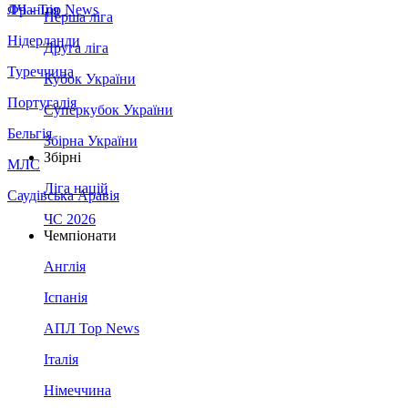
Франція
ЛЧ - Top News
Перша ліга
Нідерланди
Друга ліга
Туреччина
Кубок України
Португалія
Суперкубок України
Бельгія
Збірна України
Збірні
МЛС
Ліга націй
Саудівська Аравія
ЧС 2026
Чемпіонати
Англія
Іспанія
АПЛ Top News
Італія
Німеччина