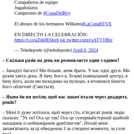
Compañeros de equipo
️Jugadorazos
Campeones de
#CopaDelRey
El abrazo de los hermanos Williams
#LaCopaRTVE
️EN DIRECTO LA CELEBRACIÓN:
https://t.co/qZtk0Ebkxb
pic.twitter.com/csATVJJBic
— Teledeporte (@teledeporte)
April 6, 2024
– Скільки разів на день ви розмовляєте один з одним?
– Занадто багато! Ми більше, аніж брати. У нас одні друзі. Ми
разом увесь день. Я бачу його в Лезамі (навчальний центр), я
бачу його, коли ми виходимо на вулицю, я втомився бачити
його обличчя! (Сміється).
– Яким би ви хотіли, щоб вас запам'ятали через двадцять
років?
– Мені б дуже хотілося, щоб через сто, п'ятдесят років люди
сказали: "Ух ти! Ось це так! Ось це супермайстерний крайній
нападник із неймовірним дриблінгом". Нехай мене
запам'ятають за ці обведення. І за створені моменти, за голи
теж!