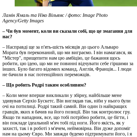
Ламін Ямаль та Ніко Вільямс / фото: Image Photo
Agency/Getty Images
– Чи був момент, коли ви сказали собі, що це змагання для
нас?
– Насправді ще за п'ять-шість місяців до цього Альваро
Мората був переконаний, що ми виграємо. І він намагався, як
"Містер", прищепити нам цю амбіцію, це бажання щось
робити, цю ідею, що ми не повинні відчувати себе гіршими за
інших. Було багато відомих команд, Англія, Франція... І люди
не бачили в нас потенційних переможців.
– Що робить Родрі таким особливим?
– Коли мене вперше викликали у збірну, найбільше мене
здивував Серхіо Бускетс. Він виглядав так, ніби у нього були
очі на потилиці. Родрі такий самий. Він один із найкращих
гравців, яких я бачив на його позиції. Він так контролює гру.
Якщо ти нападник, все, що тобі потрібно робити, це бігти, і
він покладе ідеальний м'яч тобі під ноги. Його якість, як у
захисті, так і в роботі з м'ячем, неймовірна. Він дуже допоміг
нам на цьому Євро. Ми завжди будемо підтримувати його, і я