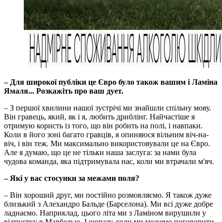
– Для широкої публіки це Євро було також вашим і Ламіна
Ямаля... Розкажіть про ваш дует.
– З першої хвилини нашої зустрічі ми знайшли спільну мову.
Він гравець, який, як і я, любить дриблінг. Найчастіше я
отримую користь із того, що він робить на полі, і навпаки.
Коли в його зоні багато гравців, я опиняюся вільним віч-на-
віч, і він теж. Ми максимально використовували це на Євро.
Але я думаю, що це не тільки наша заслуга: за нами була
чудова команда, яка підтримувала нас, коли ми втрачали м'яч.
– Які у вас стосунки за межами поля?
– Він хороший друг, ми постійно розмовляємо. Я також дуже
близький з Алехандро Бальде (Барселона). Ми всі дуже добре
ладнаємо. Наприклад, цього літа ми з Ламіном вирушили у
відпустку в Марбелью. І щоразу, коли ми можемо поговорити,