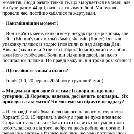
моментів. Люди бачать тільки те, що відбувається на землі, але
ми були разом 44 дні, наче в літньому таборі. Ми чудово
провели час, постійно сміялися та жартували.
– Найсмішніший момент?
– Вони вб'ють мене, якщо я кому-небудь про це розповім, але
гей... (Він вибухає сміхом) Ламін, Фермін (Лопес) і я взяли
упаковку пляшок із водою і повісили їх над дверима Дані
Вівіана (захисника Атлетіка і збірної Іспанії), який не любив,
коли його турбували. Коли він відчинив двері, на нього
посипалися пляшки. По правді кажучи, він трохи розлютився!
– Що особисте запам'яталося?
– Італія (1:0, 20 червня 2024 року, груповий етап).
– Ми думали про одне й те саме і говорили, що ваш
суперник, Ді Лоренцо, напевно, досі бачить кошмари... Як
проходять такі матчі? Чи можемо ми відчути це одразу?
– Насправді Італія була після нашого першого матчу проти
Хорватії (3:0, 15 червня), в якому я грав не дуже впевнено.
Старався з усіх сил, але багато хто ставить під сумнів твою
роботу, залежно від того, добре ти щось робиш чи погано. І
перед цим матчем з Італією вирішив, що мені потрібно щось