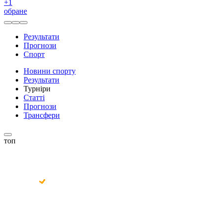
+
1
обране
Результати
Прогнози
Спорт
Новини спорту
Результати
Турніри
Статті
Прогнози
Трансфери
топ