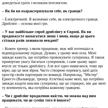
доведеться грати з великим інтелектом.
– Як би ви охарактеризували себе, як гравця?
– Електричний. Я визначаю себе, як електричного гравця.
Дриблінг – основа моєї гри.
– У вас найбільше спроб дриблінгу в Європі. Як ви
продовжуєте намагатися знову і знову, якщо до цього
стільки разів зазнавали невдачі?
– Кожен тренер, з яким працював, знає мій потенціал в
індивідуальному підході. Думаю, у цьому моя сила. Мені
завжди кажуть, що потрібно провокувати суперника. Я також
привертаю увагу багатьох суперників, і саме цьому зараз
вчуся: не тільки дриблінгу. Але все одно намагаюся, тому що
вірю, що це моя зброя. Часто створюю перевагу, щоб дати
простір своїм партнерам по команді. Наприклад, "Містер"
Ернесто (Вальверде, тренер Атлетіка) каже мені, що потрібно
завжди кидати виклик супернику, що це спрацює, він дає мені
ту впевненість, яка потрібна кожному гравцеві.
– Чи є дриблінг вродженою якістю, чи можна над ним
працювати, чи це суміш того й іншого?