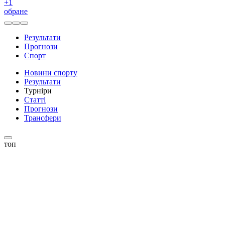
+
1
обране
Результати
Прогнози
Спорт
Новини спорту
Результати
Турніри
Статті
Прогнози
Трансфери
топ