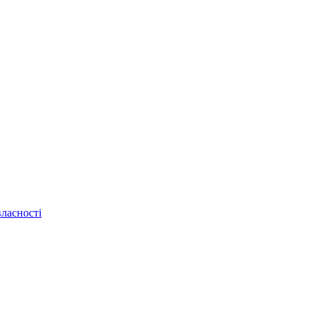
ласності