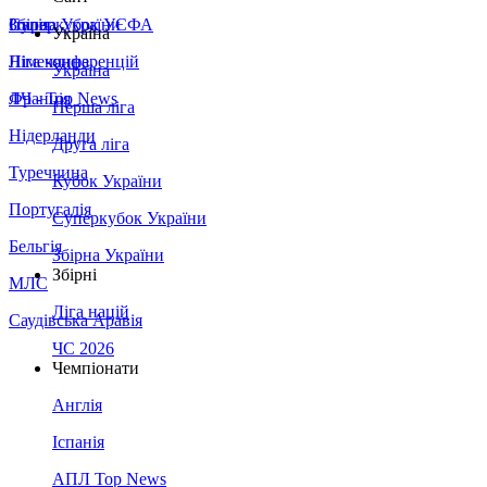
Збірна України
Італія
Суперкубок УЄФА
Україна
Німеччина
Ліга конференцій
Україна
Франція
ЛЧ - Top News
Перша ліга
Нідерланди
Друга ліга
Туреччина
Кубок України
Португалія
Суперкубок України
Бельгія
Збірна України
Збірні
МЛС
Ліга націй
Саудівська Аравія
ЧС 2026
Чемпіонати
Англія
Іспанія
АПЛ Top News