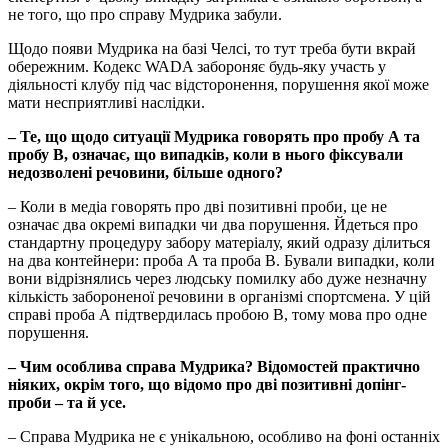
не того, що про справу Мудрика забули.
Щодо появи Мудрика на базі Челсі, то тут треба бути вкрай
обережним. Кодекс WADA забороняє будь-яку участь у
діяльності клубу під час відсторонення, порушення якої може
мати несприятливі наслідки.
– Те, що щодо ситуації Мудрика говорять про пробу А та
пробу В, означає, що випадків, коли в нього фіксували
недозволені речовини, більше одного?
– Коли в медіа говорять про дві позитивні проби, це не
означає два окремі випадки чи два порушення. Йдеться про
стандартну процедуру забору матеріалу, який одразу ділиться
на два контейнери: проба А та проба В. Бували випадки, коли
вони відрізнялись через людську помилку або дуже незначну
кількість забороненої речовини в організмі спортсмена. У цій
справі проба А підтвердилась пробою В, тому мова про одне
порушення.
– Чим особлива справа Мудрика? Відомостей практично
ніяких, окрім того, що відомо про дві позитивні допінг-
проби – та й усе.
– Справа Мудрика не є унікальною, особливо на фоні останніх