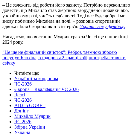
– Це залежить від роботи його захисту. Потрібно переконливо
довести, що Михайло став жертвою забрудненої добавки або,
у крайньому разі, чиєїсь недбалості. Тоді все буде добре і ми
знову побачимо Михайла на полі, – розповів спортивний
адвокат Ілля Скоропашкін в інтерв'ю
Українському футболу
.
Нагадаємо, що востаннє Мудрик грав за Челсі ще наприкінці
2024 року.
"Це ще не фінальний свисток": Ребров таємною зброєю
посунув Блохіна, за здоров'я 2 гравців збірної треба ставити
свічку
Читайте ще
:
Українці за кордоном
ЧС-2026
Європа – Кваліфікація ЧС 2026
Челсі
ЧС-2026
АПЛ з GGBET
Допінг
Михайло Мудрик
ЧС 2026
Збірна України
Україна