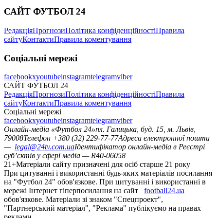
САЙТ ФУТБОЛ 24
Редакція
Прогнози
Політика конфіденційності
Правила
сайту
Контакти
Правила коментування
Соціальні мережі
facebook
x
youtube
instagram
telegram
viber
САЙТ ФУТБОЛ 24
Редакція
Прогнози
Політика конфіденційності
Правила
сайту
Контакти
Правила коментування
Соціальні мережі
facebook
x
youtube
instagram
telegram
viber
Онлайн-медіа «Футбол 24»
пл. Галицька, буд. 15, м. Львів,
79008
Телефон +380 (32) 229-77-77
Адреса електронної пошти
—
legal@24tv.com.ua
Ідентифікатор онлайн-медіа в Реєстрі
суб’єктів у сфері медіа — R40-06058
21+
Матеріали сайту призначені для осіб старше 21 року
При цитуванні і використанні будь-яких матеріалів посилання
на "Футбол 24" обов'язкове. При цитуванні і використанні в
мережі Інтернет гіперпосилання на сайт
football24.ua
обов'язкове. Матеріали зі знаком "Спецпроект",
"Партнерський матеріал", "Реклама" публікуємо на правах
реклами.