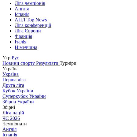
Ліга чемпіонів
Англія
Іспанія
АПЛ Top News
Ліга конференцій
Ліга Європи
Франція
Італія
Німеччина
Укр
Рус
Новини спорту
Результати
Турніри
Україна
Україна
Перша ліга
Друга ліга
Кубок України
Суперкубок України
Збірна України
Збірні
Ліга націй
ЧС 2026
Чемпіонати
Англія
Іспанія