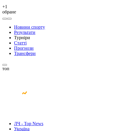
+
1
обране
Новини спорту
Результати
Турніри
Статті
Прогнози
Трансфери
топ
ЛЧ - Top News
Україна