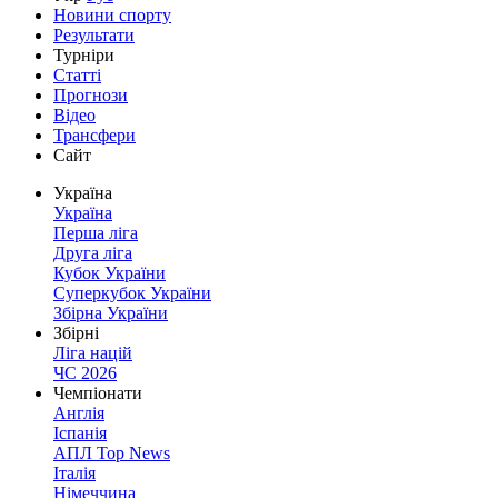
Новини спорту
Результати
Турніри
Статті
Прогнози
Відео
Трансфери
Сайт
Україна
Україна
Перша ліга
Друга ліга
Кубок України
Суперкубок України
Збірна України
Збірні
Ліга націй
ЧС 2026
Чемпіонати
Англія
Іспанія
АПЛ Top News
Італія
Німеччина