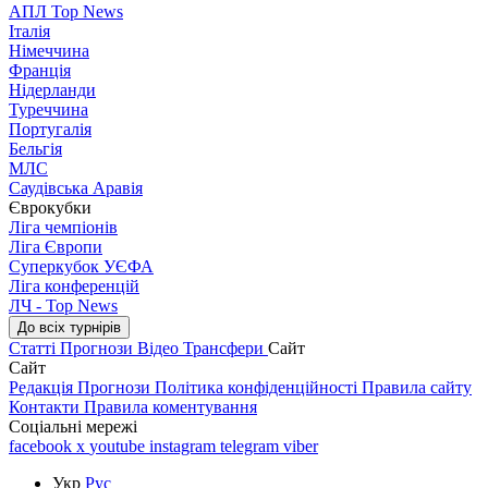
АПЛ Top News
Італія
Німеччина
Франція
Нідерланди
Туреччина
Португалія
Бельгія
МЛС
Саудівська Аравія
Єврокубки
Ліга чемпіонів
Ліга Європи
Суперкубок УЄФА
Ліга конференцій
ЛЧ - Top News
До всіх турнірів
Статті
Прогнози
Відео
Трансфери
Сайт
Сайт
Редакція
Прогнози
Політика конфіденційності
Правила сайту
Контакти
Правила коментування
Соціальні мережі
facebook
x
youtube
instagram
telegram
viber
Укр
Рус