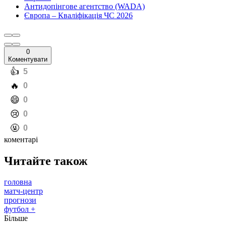
Антидопінгове агентство (WADA)
Європа – Кваліфікація ЧС 2026
0
Коментувати
️👍
5
️🔥
0
️😄
0
️😢
0
️🤬
0
коментарі
Читайте також
головна
матч-центр
прогнози
футбол +
Більше