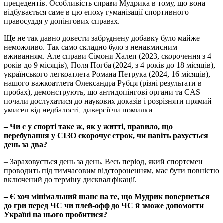
прецедентів. Особливість справи Мудрика в тому, що вона
відбувається саме в цю епоху гуманізації спортивного
правосуддя у допінгових справах.
Ще не так давно довести забруднену добавку було майже
неможливо. Так само складно було з ненавмисним
вживанням. Але справи Сімони Халеп (2023, скорочення з 4
років до 9 місяців), Поля Погба (2024, з 4 років до 18 місяців),
українського легкоатлета Романа Петрука (2024, 16 місяців),
нашого важкоатлета Олександра Рубця (різні результати в
пробах), демонструють, що антидопінгові органи та CAS
почали дослухатися до наукових доказів і розрізняти прямий
умисел від недбалості, диверсії чи помилки.
– Чи є у спорті таке ж, як у житті, правило, що
перебування у СІЗО скорочує строк, чи навіть рахується
день за два?
– Зараховується день за день. Весь період, який спортсмен
проводить під тимчасовим відстороненням, має бути повністю
включений до терміну дискваліфікації.
– Є хоч мінімальний шанс на те, що Мудрик повернеться
до гри перед ЧС чи плей-офф до ЧС й зможе допомогти
Україні на нього пробитися?