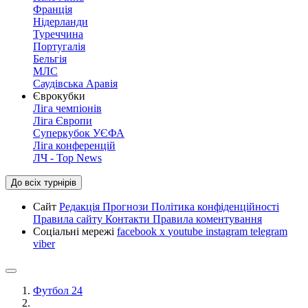
Франція
Нідерланди
Туреччина
Португалія
Бельгія
МЛС
Саудівська Аравія
Єврокубки
Ліга чемпіонів
Ліга Європи
Суперкубок УЄФА
Ліга конференцій
ЛЧ - Top News
До всіх турнірів
Сайт
Редакція
Прогнози
Політика конфіденційності
Правила сайту
Контакти
Правила коментування
Соціальні мережі
facebook
x
youtube
instagram
telegram
viber
Футбол 24