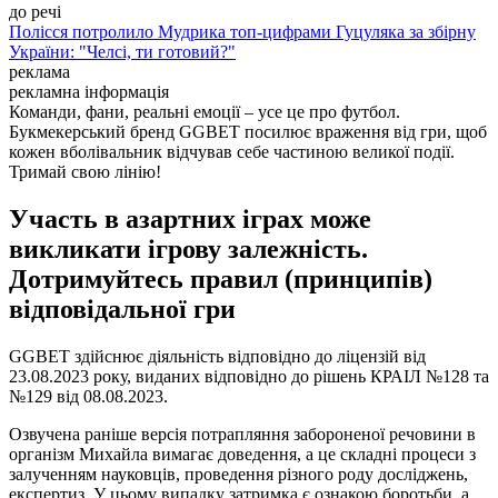
до речі
Полісся потролило Мудрика топ-цифрами Гуцуляка за збірну
України: "Челсі, ти готовий?"
реклама
рекламна інформація
Команди, фани, реальні емоції – усе це про футбол.
Букмекерський бренд GGBET посилює враження від гри, щоб
кожен вболівальник відчував себе частиною великої події.
Тримай свою лінію!
Участь в азартних іграх може
викликати ігрову залежність.
Дотримуйтесь правил (принципів)
відповідальної гри
GGBET здійснює діяльність відповідно до ліцензій від
23.08.2023 року, виданих відповідно до рішень КРАІЛ №128 та
№129 від 08.08.2023.
Озвучена раніше версія потрапляння забороненої речовини в
організм Михайла вимагає доведення, а це складні процеси з
залученням науковців, проведення різного роду досліджень,
експертиз. У цьому випадку затримка є ознакою боротьби, а