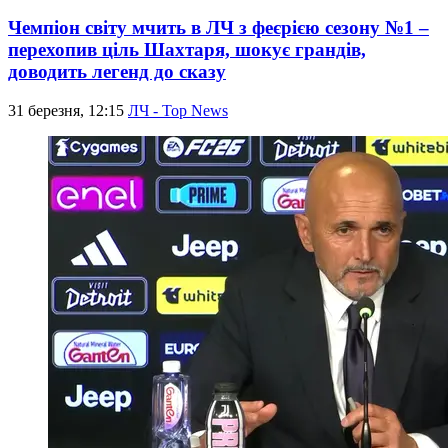
Чемпіон світу мчить в ЛЧ з феєрією сезону №1 –
перехопив ціль Шахтаря, шокує грандів,
доводить легенд до сказу
31 березня, 12:15
ЛЧ - Top News