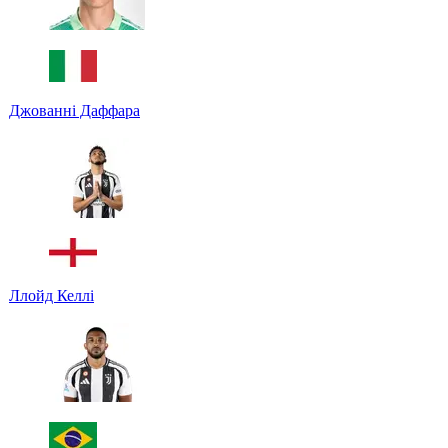
Джованні Даффара
Ллойд Келлі