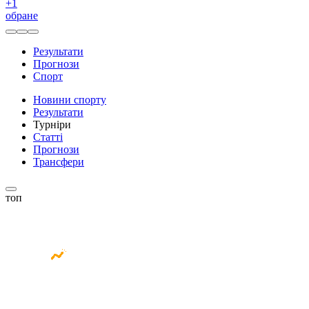
+
1
обране
Результати
Прогнози
Спорт
Новини спорту
Результати
Турніри
Статті
Прогнози
Трансфери
топ