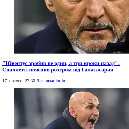
"Ювентус зробив не один, а три кроки назад":
Спаллетті пояснив розгром від Галатасарая
17 лютого, 22:30
Ліга чемпіонів