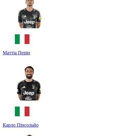
Маттіа Перін
Карло Пінсольйо