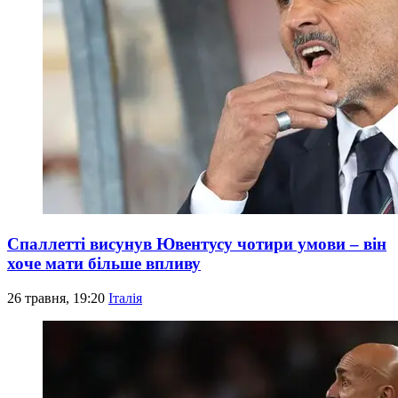
Спаллетті висунув Ювентусу чотири умови – він
хоче мати більше впливу
26 травня, 19:20
Італія