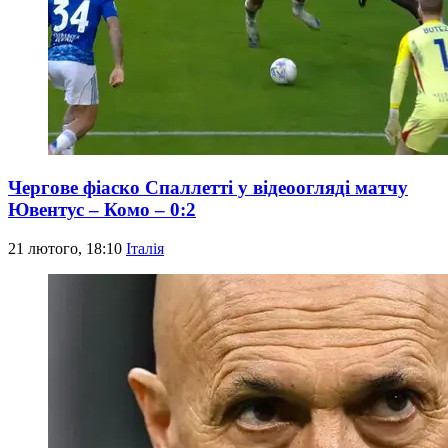
Чергове фіаско Спаллетті у відеоогляді матчу
Ювентус – Комо – 0:2
21 лютого, 18:10
Італія