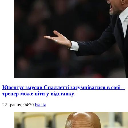
Ювентус змусив Спаллетті засумніватися в собі –
тренер може піти у відставку
22 травня, 04:30
Італія