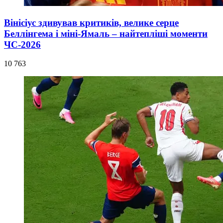
Вінісіус здивував критиків, велике серце
Беллінгема і міні-Ямаль – найтепліші моменти
ЧС-2026
10 763