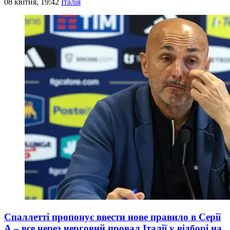
08 квітня, 19:42
Італія
Спаллетті пропонує ввести нове правило в Серії
А – все через черговий провал Італії у відборі на