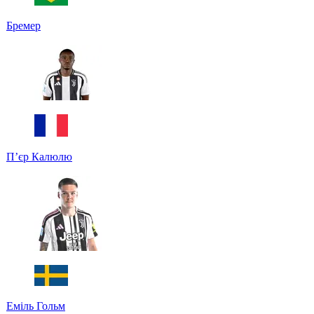
Бремер
Пʼєр Калюлю
Еміль Гольм