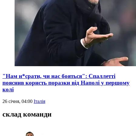
"Нам н*срати, чи нас бояться": Спаллетті
пояснив користь поразки від Наполі у першому
колі
26 січня, 04:00
Італія
склад команди