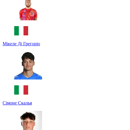
Мікеле Ді Грегоріо
Сімоне Скалья