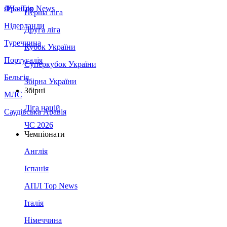
Франція
ЛЧ - Top News
Перша ліга
Нідерланди
Друга ліга
Туреччина
Кубок України
Португалія
Суперкубок України
Бельгія
Збірна України
Збірні
МЛС
Ліга націй
Саудівська Аравія
ЧС 2026
Чемпіонати
Англія
Іспанія
АПЛ Top News
Італія
Німеччина