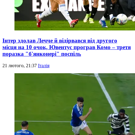
Інтер здолав Лечче й відірвався від другого
місця на 10 очок, Ювентус програв Комо – третя
поразка "б'янконері" поспіль
21 лютого, 21:37
Італія