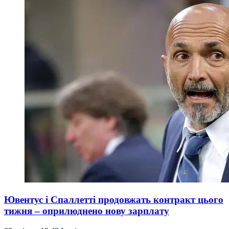
Ювентус і Спаллетті продовжать контракт цього
тижня – оприлюднено нову зарплату