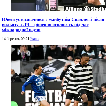
Ювентус визначився з майбутнім Спаллетті після
вильоту з ЛЧ – рішення оголосять під час
міжнародної паузи
14 березня, 09:21
Італія