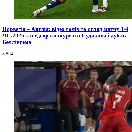
Норвегія – Англія: відео голів та огляд матчу 1/4
ЧС-2026 – шедевр конкурента Судакова і дубль
Беллінгема
8 864