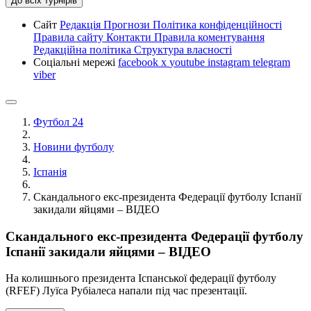
До всіх турнірів
Сайт
Редакція
Прогнози
Політика конфіденційності
Правила сайту
Контакти
Правила коментування
Редакційна політика
Структура власності
Соціальні мережі
facebook
x
youtube
instagram
telegram
viber
Футбол 24
Новини футболу
Іспанія
Скандального екс-президента Федерації футболу Іспанії
закидали яйцями – ВІДЕО
Скандального екс-президента Федерації футболу
Іспанії закидали яйцями – ВІДЕО
На колишнього президента Іспанської федерації футболу
(RFEF) Луїса Рубіалеса напали під час презентації.