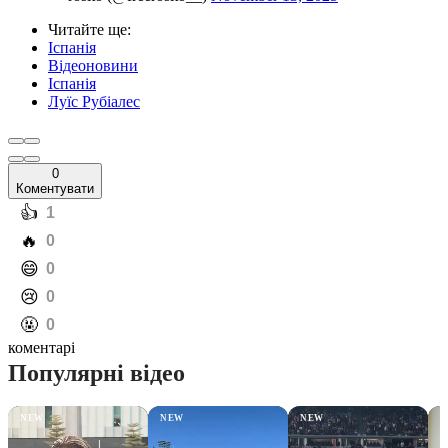
Читайте ще
:
Іспанія
Відеоновини
Іспанія
Луїс Рубіалес
0
Коментувати
️👍
1
️🔥
0
️😄
0
️😢
0
️🤬
0
коментарі