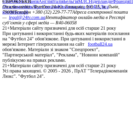
Німеччина
ЄВРОКУБКИ
Іспанія
Англія
Італія
Бельгія
МЛС
Нідерланди
Франція
П
Ліга чемпіонів
Онлайн-медіа «Футбол 24»
Ліга Європи
Юнацька ліга УЄФА
пл. Галицька, буд. 15, м. Львів,
Ліга
конференцій
79008
Телефон +380 (32) 229-77-77
Адреса електронної пошти
—
legal@24tv.com.ua
Ідентифікатор онлайн-медіа в Реєстрі
суб’єктів у сфері медіа — R40-06058
21+
Матеріали сайту призначені для осіб старше 21 року
При цитуванні і використанні будь-яких матеріалів посилання
на "Футбол 24" обов'язкове. При цитуванні і використанні в
мережі Інтернет гіперпосилання на сайт
football24.ua
обов'язкове. Матеріали зі знаком "Спецпроект",
"Партнерський матеріал", "Реклама", "Новини компаній"
публікуємо на правах реклами.
21+
Матеріали сайту призначені для осіб старше 21 року
Усi права захищенi. © 2005 -
2026
, ПрАТ "Телерадіокомпанія
Люкс". "Футбол 24".