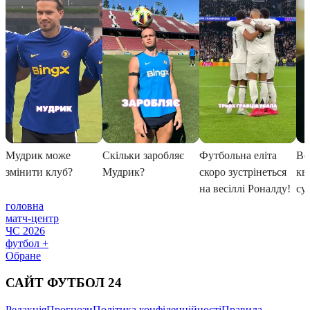
головна
матч-центр
ЧС 2026
футбол +
Обране
САЙТ ФУТБОЛ 24
Редакція
Прогнози
Політика конфіденційності
Правила