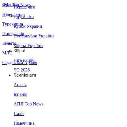
Франція
ЛЧ - Top News
Перша ліга
Нідерланди
Друга ліга
Туреччина
Кубок України
Португалія
Суперкубок України
Бельгія
Збірна України
Збірні
МЛС
Ліга націй
Саудівська Аравія
ЧС 2026
Чемпіонати
Англія
Іспанія
АПЛ Top News
Італія
Німеччина