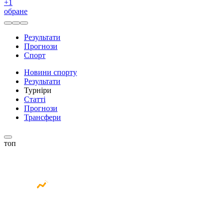
+
1
обране
Результати
Прогнози
Спорт
Новини спорту
Результати
Турніри
Статті
Прогнози
Трансфери
топ