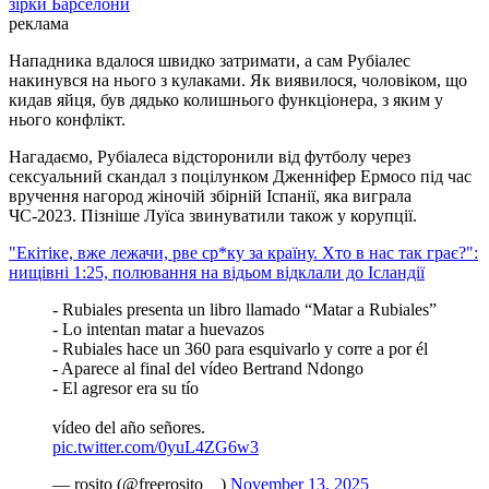
зірки Барселони
реклама
Нападника вдалося швидко затримати, а сам Рубіалес
накинувся на нього з кулаками. Як виявилося, чоловіком, що
кидав яйця, був дядько колишнього функціонера, з яким у
нього конфлікт.
Нагадаємо, Рубіалеса відсторонили від футболу через
сексуальний скандал з поцілунком Дженніфер Ермосо під час
вручення нагород жіночій збірній Іспанії, яка виграла
ЧС-2023. Пізніше Луїса звинуватили також у корупції.
"Екітіке, вже лежачи, рве ср*ку за країну. Хто в нас так грає?":
нищівні 1:25, полювання на відьом відклали до Ісландії
- Rubiales presenta un libro llamado “Matar a Rubiales”
- ⁠Lo intentan matar a huevazos
- ⁠Rubiales hace un 360 para esquivarlo y corre a por él
- ⁠Aparece al final del vídeo Bertrand Ndongo
- ⁠El agresor era su tío
vídeo del año señores.
pic.twitter.com/0yuL4ZG6w3
— rosito (@freerosito__)
November 13, 2025