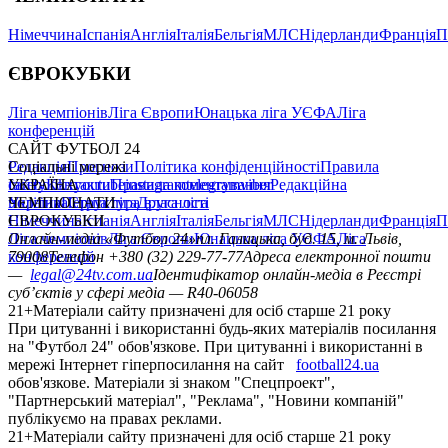
Німеччина
Іспанія
Англія
Італія
Бельгія
МЛС
Нідерланди
Франція
П
ЄВРОКУБКИ
Ліга чемпіонів
Ліга Європи
Юнацька ліга УЄФА
Ліга
конференцій
САЙТ ФУТБОЛ 24
Редакція
Соціальні мережі
Прогнози
Політика конфіденційності
Правила
сайту
facebook
УКРАЇНА
Контакти
x
youtube
Правила коментування
instagram
telegram
viber
Редакційна
політика
Україна
ЧЕМПІОНАТИ
Перша ліга
Структура власності
Друга ліга
Німеччина
ЄВРОКУБКИ
Іспанія
Англія
Італія
Бельгія
МЛС
Нідерланди
Франція
П
Ліга чемпіонів
Онлайн-медіа «Футбол 24»
Ліга Європи
Юнацька ліга УЄФА
пл. Галицька, буд. 15, м. Львів,
Ліга
конференцій
79008
Телефон +380 (32) 229-77-77
Адреса електронної пошти
—
legal@24tv.com.ua
Ідентифікатор онлайн-медіа в Реєстрі
суб’єктів у сфері медіа — R40-06058
21+
Матеріали сайту призначені для осіб старше 21 року
При цитуванні і використанні будь-яких матеріалів посилання
на "Футбол 24" обов'язкове. При цитуванні і використанні в
мережі Інтернет гіперпосилання на сайт
football24.ua
обов'язкове. Матеріали зі знаком "Спецпроект",
"Партнерський матеріал", "Реклама", "Новини компаній"
публікуємо на правах реклами.
21+
Матеріали сайту призначені для осіб старше 21 року