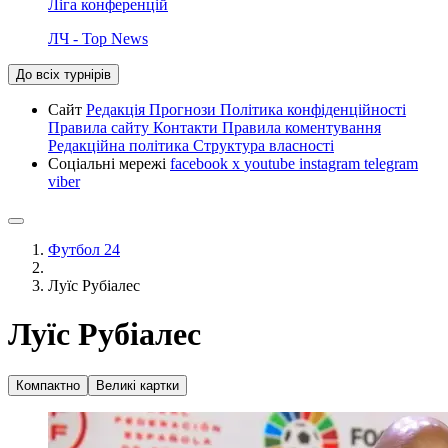
Ліга конференцій
ЛЧ - Top News
До всіх турнірів
Сайт
Редакція
Прогнози
Політика конфіденційності
Правила сайту
Контакти
Правила коментування
Редакційна політика
Структура власності
Соціальні мережі
facebook
x
youtube
instagram
telegram
viber
Футбол 24
Луїс Рубіалес
Луїс Рубіалес
Компактно
Великі картки