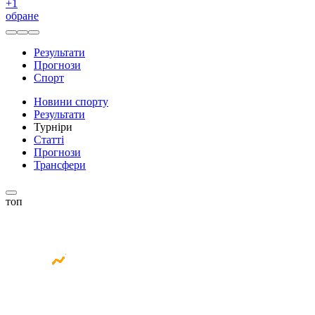
+
1
обране
Результати
Прогнози
Спорт
Новини спорту
Результати
Турніри
Статті
Прогнози
Трансфери
топ