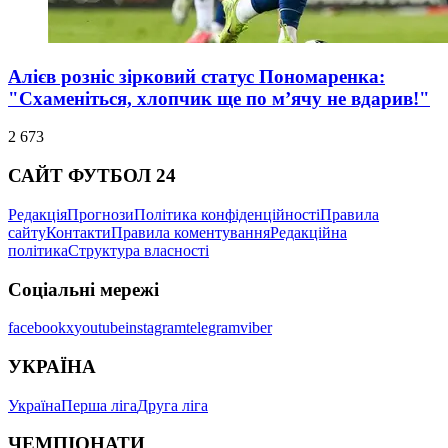
Алієв розніс зірковий статус Пономаренка:
"Схаменіться, хлопчик ще по м’ячу не вдарив!"
2 673
САЙТ ФУТБОЛ 24
Редакція
Прогнози
Політика конфіденційності
Правила
сайту
Контакти
Правила коментування
Редакційна
політика
Структура власності
Соціальні мережі
facebook
x
youtube
instagram
telegram
viber
УКРАЇНА
Україна
Перша ліга
Друга ліга
ЧЕМПІОНАТИ