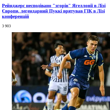
Рейнджерс несподівано "згорів" Ягеллонії в Лізі
Європи, легендарний Пуккі врятував ГІК в Лізі
конференцій
3 903