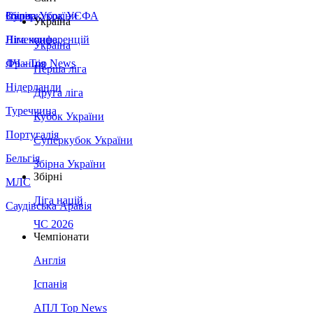
Збірна України
Італія
Суперкубок УЄФА
Україна
Німеччина
Ліга конференцій
Україна
Франція
ЛЧ - Top News
Перша ліга
Нідерланди
Друга ліга
Туреччина
Кубок України
Португалія
Суперкубок України
Бельгія
Збірна України
Збірні
МЛС
Ліга націй
Саудівська Аравія
ЧС 2026
Чемпіонати
Англія
Іспанія
АПЛ Top News