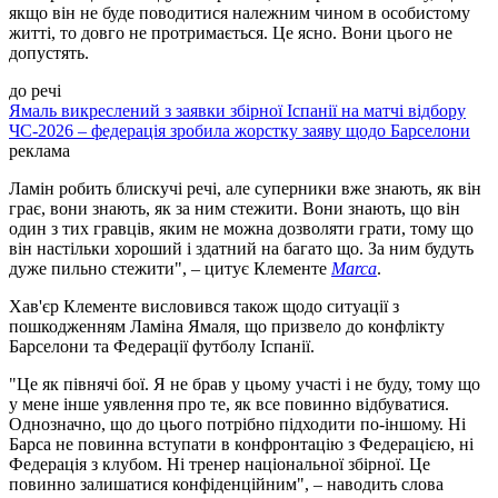
якщо він не буде поводитися належним чином в особистому
житті, то довго не протримається. Це ясно. Вони цього не
допустять.
до речі
Ямаль викреслений з заявки збірної Іспанії на матчі відбору
ЧС-2026 – федерація зробила жорстку заяву щодо Барселони
реклама
Ламін робить блискучі речі, але суперники вже знають, як він
грає, вони знають, як за ним стежити. Вони знають, що він
один з тих гравців, яким не можна дозволяти грати, тому що
він настільки хороший і здатний на багато що. За ним будуть
дуже пильно стежити", – цитує Клементе
Marca
.
Хав'єр Клементе висловився також щодо ситуації з
пошкодженням Ламіна Ямаля, що призвело до конфлікту
Барселони та Федерації футболу Іспанії.
"Це як півнячі бої. Я не брав у цьому участі і не буду, тому що
у мене інше уявлення про те, як все повинно відбуватися.
Однозначно, що до цього потрібно підходити по-іншому. Ні
Барса не повинна вступати в конфронтацію з Федерацією, ні
Федерація з клубом. Ні тренер національної збірної. Це
повинно залишатися конфіденційним", – наводить слова