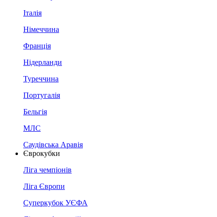
Італія
Німеччина
Франція
Нідерланди
Туреччина
Португалія
Бельгія
МЛС
Саудівська Аравія
Єврокубки
Ліга чемпіонів
Ліга Європи
Суперкубок УЄФА