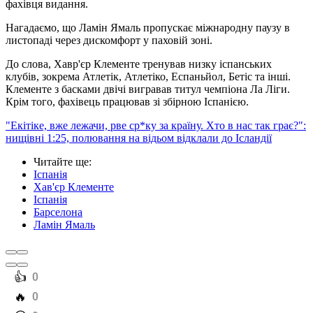
фахівця видання.
Нагадаємо, що Ламін Ямаль пропускає міжнародну паузу в
листопаді через дискомфорт у паховій зоні.
До слова, Хавр'єр Клементе тренував низку іспанських
клубів, зокрема Атлетік, Атлетіко, Еспаньйол, Бетіс та інші.
Клементе з басками двічі вигравав титул чемпіона Ла Ліги.
Крім того, фахівець працював зі збірною Іспанією.
"Екітіке, вже лежачи, рве ср*ку за країну. Хто в нас так грає?":
нищівні 1:25, полювання на відьом відклали до Ісландії
Читайте ще
:
Іспанія
Хав'єр Клементе
Іспанія
Барселона
Ламін Ямаль
️👍
0
️🔥
0