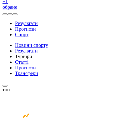
+
1
обране
Результати
Прогнози
Спорт
Новини спорту
Результати
Турніри
Статті
Прогнози
Трансфери
топ