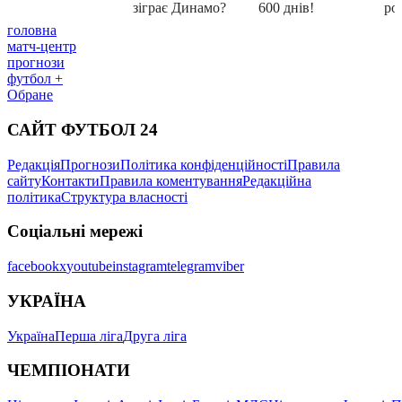
головна
матч-центр
прогнози
футбол +
Обране
САЙТ ФУТБОЛ 24
Редакція
Прогнози
Політика конфіденційності
Правила
сайту
Контакти
Правила коментування
Редакційна
політика
Структура власності
Соціальні мережі
facebook
x
youtube
instagram
telegram
viber
УКРАЇНА
Україна
Перша ліга
Друга ліга
ЧЕМПІОНАТИ