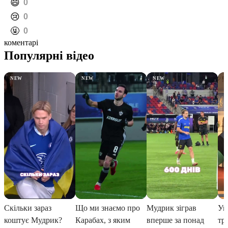
️😄
0
️😢
0
️🤬
0
коментарі