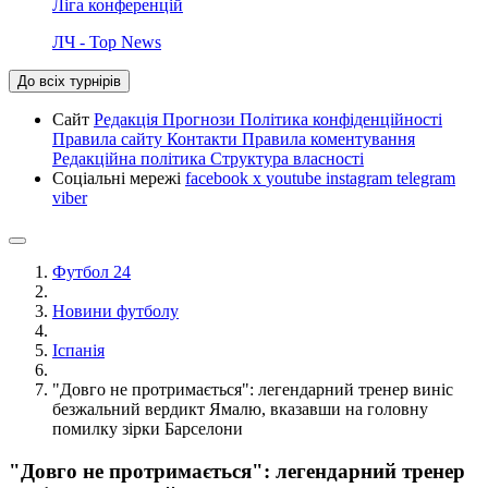
Ліга конференцій
ЛЧ - Top News
До всіх турнірів
Сайт
Редакція
Прогнози
Політика конфіденційності
Правила сайту
Контакти
Правила коментування
Редакційна політика
Структура власності
Соціальні мережі
facebook
x
youtube
instagram
telegram
viber
Футбол 24
Новини футболу
Іспанія
"Довго не протримається": легендарний тренер виніс
безжальний вердикт Ямалю, вказавши на головну
помилку зірки Барселони
"Довго не протримається": легендарний тренер