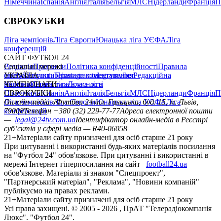
Німеччина
Іспанія
Англія
Італія
Бельгія
МЛС
Нідерланди
Франція
П
ЄВРОКУБКИ
Ліга чемпіонів
Ліга Європи
Юнацька ліга УЄФА
Ліга
конференцій
САЙТ ФУТБОЛ 24
Редакція
Соціальні мережі
Прогнози
Політика конфіденційності
Правила
сайту
facebook
УКРАЇНА
Контакти
x
youtube
Правила коментування
instagram
telegram
viber
Редакційна
політика
Україна
ЧЕМПІОНАТИ
Перша ліга
Структура власності
Друга ліга
Німеччина
ЄВРОКУБКИ
Іспанія
Англія
Італія
Бельгія
МЛС
Нідерланди
Франція
П
Ліга чемпіонів
Онлайн-медіа «Футбол 24»
Ліга Європи
Юнацька ліга УЄФА
пл. Галицька, буд. 15, м. Львів,
Ліга
конференцій
79008
Телефон +380 (32) 229-77-77
Адреса електронної пошти
—
legal@24tv.com.ua
Ідентифікатор онлайн-медіа в Реєстрі
суб’єктів у сфері медіа — R40-06058
21+
Матеріали сайту призначені для осіб старше 21 року
При цитуванні і використанні будь-яких матеріалів посилання
на "Футбол 24" обов'язкове. При цитуванні і використанні в
мережі Інтернет гіперпосилання на сайт
football24.ua
обов'язкове. Матеріали зі знаком "Спецпроект",
"Партнерський матеріал", "Реклама", "Новини компаній"
публікуємо на правах реклами.
21+
Матеріали сайту призначені для осіб старше 21 року
Усi права захищенi. © 2005 -
2026
, ПрАТ "Телерадіокомпанія
Люкс". "Футбол 24".