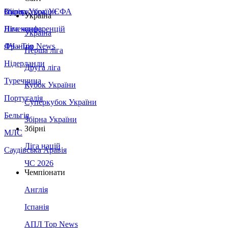
Збірна України
Італія
Суперкубок УЄФА
Україна
Німеччина
Ліга конференцій
Україна
Франція
ЛЧ - Top News
Перша ліга
Нідерланди
Друга ліга
Туреччина
Кубок України
Португалія
Суперкубок України
Бельгія
Збірна України
Збірні
МЛС
Ліга націй
Саудівська Аравія
ЧС 2026
Чемпіонати
Англія
Іспанія
АПЛ Top News