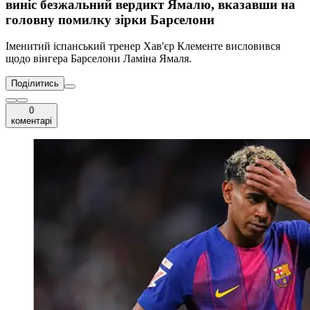
виніс безжальний вердикт Ямалю, вказавши на
головну помилку зірки Барселони
Іменитий іспанський тренер Хав'єр Клементе висловився
щодо вінгера Барселони Ламіна Ямаля.
Поділитись
0
коментарі