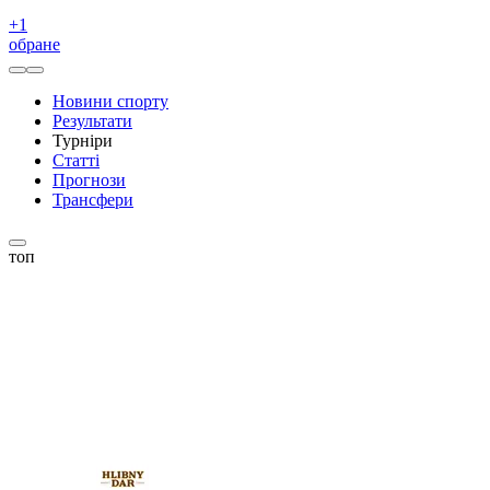
+
1
обране
Новини спорту
Результати
Турніри
Статті
Прогнози
Трансфери
топ