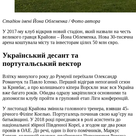
Стадіон імені Йона Облеменка / Фото автора
У 2017-му клуб відкрив новий стадіон, який назвали на честь
великого гравця Крайови – Йона Облеменка. Нова 30-тисячна
арена коштувала місту та інвесторам цілих 50 млн євро.
Український десант та
португальський вектор
Влітку минулого року до Румунії переїхали Олександр
Романчук та Павло Ісенко. Перший відіграв непоганий сезон
за Кривбас, а про колишнього кіпера Ворскли знає вся Україна
вже багато років. Обидва одразу закріпилися основними та
допомогли клубу пройти в груповий етап Ліги конференцій.
У листопаді Крайова змінила головного тренера, взявши 45-
річного Філіпе Коелью. Португалець починав свою кар’єру на
батьківщині. У 2018 році приєднався в ролі асистента до
національної збірної Південної Кореї, а згодом ще два роки
провів в ОАЕ. До речі, один із його помічників, Маркус
Бергер, колишній гравець праймового Чорноморця Романа