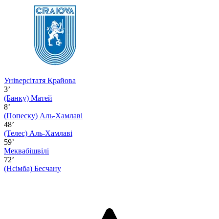
Універсітатя Крайова
3’
(Банку)
Матей
8’
(Попеску)
Аль-Хамлаві
48’
(Телес)
Аль-Хамлаві
59’
Меквабішвілі
72’
(Нсімба)
Бесчану