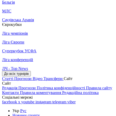
Бельгія
МЛС
Саудівська Аравія
Єврокубки
Ліга чемпіонів
Ліга Європи
Суперкубок УЄФА
Ліга конференцій
ЛЧ - Top News
До всіх турнірів
Статті
Прогнози
Відео
Трансфери
Сайт
Сайт
Редакція
Прогнози
Політика конфіденційності
Правила сайту
Контакти
Правила коментування
Редакційна політика
Соціальні мережі
facebook
x
youtube
instagram
telegram
viber
Укр
Рус
Новини спорту