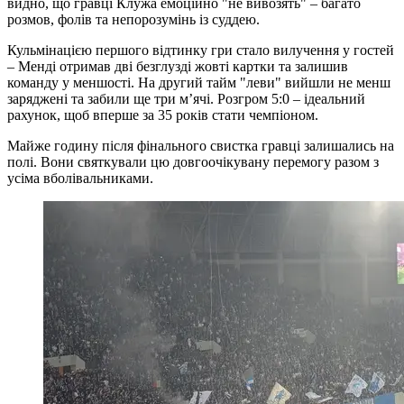
видно, що гравці Клужа емоційно "не вивозять" – багато
розмов, фолів та непорозумінь із суддею.
Кульмінацією першого відтинку гри стало вилучення у гостей
– Менді отримав дві безглузді жовті картки та залишив
команду у меншості. На другий тайм "леви" вийшли не менш
заряджені та забили ще три м’ячі. Розгром 5:0 – ідеальний
рахунок, щоб вперше за 35 років стати чемпіоном.
Майже годину після фінального свистка гравці залишались на
полі. Вони святкували цю довгоочікувану перемогу разом з
усіма вболівальниками.