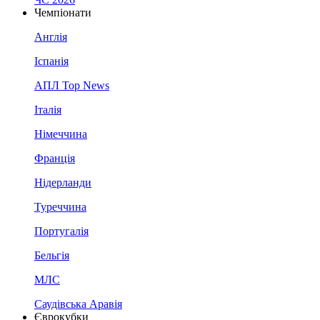
Чемпіонати
Англія
Іспанія
АПЛ Top News
Італія
Німеччина
Франція
Нідерланди
Туреччина
Португалія
Бельгія
МЛС
Саудівська Аравія
Єврокубки