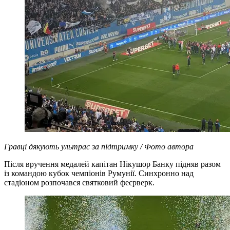
Гравці дякують ультрас за підтримку / Фото автора
Після вручення медалей капітан Нікушор Банку підняв разом
із командою кубок чемпіонів Румунії. Синхронно над
стадіоном розпочався святковий феєрверк.