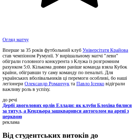
Огляд матчу
Вперше за 35 років футбольний клуб
Універсітатя Крайова
став чемпіоном Румунії. У вирішальному матчі "леви"
обіграли головного конкурента з Клужа із розгромним
рахунком 5:0. Кількома днями раніше команда взяла Кубок
країни, обігравши ту саму команду по пенальті. Для
українських вболівальників ці перемоги особливі, бо наші
легіонери
Олександр Романчук
та
Павло Ісенко
відіграли
важливу роль в успіху.
до речі
Дербі двоголових орлів Еллади: як клуби Блохіна билися
за титул, а Кендзьора зашкварився автоголом на арені з
церквою
реклама
Від студентських витоків до