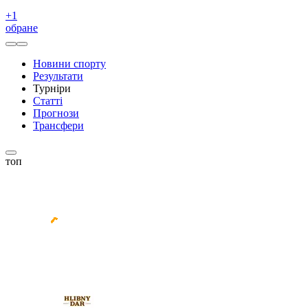
+
1
обране
Новини спорту
Результати
Турніри
Статті
Прогнози
Трансфери
топ