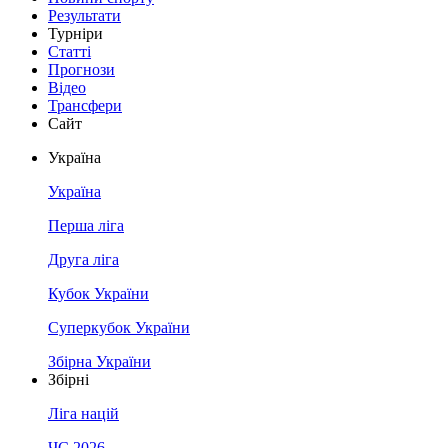
Результати
Турніри
Статті
Прогнози
Відео
Трансфери
Сайт
Україна
Україна
Перша ліга
Друга ліга
Кубок України
Суперкубок України
Збірна України
Збірні
Ліга націй
ЧС 2026