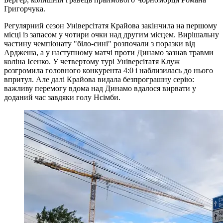
Григорчука.
Регулярний сезон Універсітатя Крайова закінчила на першому
місці із запасом у чотири очки над другим місцем. Вирішальну
частину чемпіонату "біло-сині" розпочали з поразки від
Арджеша, а у наступному матчі проти Динамо зазнав травми
коліна Ісенко. У четвертому турі Універсітатя Клуж
розгромила головного конкурента 4:0 і наблизилась до нього
впритул. Але далі Крайова видала безпрограшну серію:
важливу перемогу вдома над Динамо вдалося вирвати у
доданий час завдяки голу Нсімби.