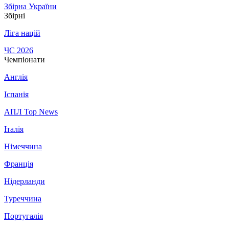
Збірна України
Збірні
Ліга націй
ЧС 2026
Чемпіонати
Англія
Іспанія
АПЛ Top News
Італія
Німеччина
Франція
Нідерланди
Туреччина
Португалія