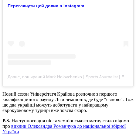
Переглянути цей допис в Instagram
Допис, поширений Mark Holovchenko | Sports Journalist | Esports (@mark_holovchenko)
Новий сезон Універсітатя Крайова розпочне з першого
кваліфікаційного раунду Ліги чемпіонів, де буде "сіяною". Тож
ще два українці можуть дебютувати у найкращому
єврокубковому турнірі вже зовсім скоро.
P.S.
Наступного дня після чемпіонського матчу стало відомо
про
виклик Олександра Романчука до національної збірної
України
.