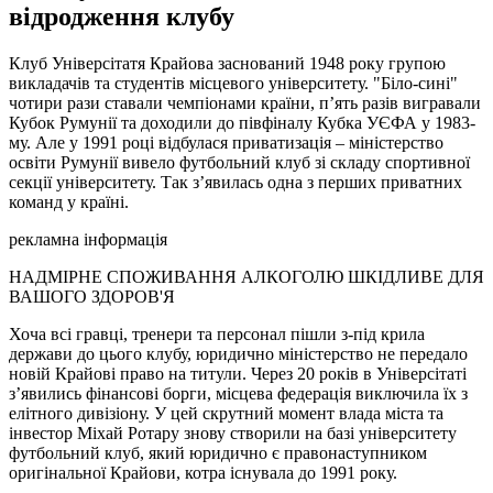
відродження клубу
Клуб Універсітатя Крайова заснований 1948 року групою
викладачів та студентів місцевого університету. "Біло-сині"
чотири рази ставали чемпіонами країни, п’ять разів вигравали
Кубок Румунії та доходили до півфіналу Кубка УЄФА у 1983-
му. Але у 1991 році відбулася приватизація – міністерство
освіти Румунії вивело футбольний клуб зі складу спортивної
секції університету. Так з’явилась одна з перших приватних
команд у країні.
рекламна інформація
НАДМІРНЕ СПОЖИВАННЯ АЛКОГОЛЮ ШКІДЛИВЕ ДЛЯ
ВАШОГО ЗДОРОВ'Я
Хоча всі гравці, тренери та персонал пішли з-під крила
держави до цього клубу, юридично міністерство не передало
новій Крайові право на титули. Через 20 років в Універсітаті
з’явились фінансові борги, місцева федерація виключила їх з
елітного дивізіону. У цей скрутний момент влада міста та
інвестор Міхай Ротару знову створили на базі університету
футбольний клуб, який юридично є правонаступником
оригінальної Крайови, котра існувала до 1991 року.