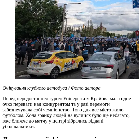
Очікування клубного автобуса / Фото автора
Перед передостаннім туром Універсітатя Крайова мала одне
очко переваги над конкурентом та у разі перемоги
забезпечувала собі чемпіонство. Того дня все місто жило
футболом. Хоча зранку людей на вулицях було ще небагато,
вже ближче до матчу у центрі зібрались віддані
уболівальники.