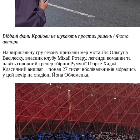
Віддані фани Крайови не шукають простих рішень / Фото
автора
На вирішальну гру сезону приїхали мер міста Лія Ольгуца
Васілеску, власник клубу Міхай Ротару, легенди команди та
навіть головний тренер збірної Румунії Георге Хаджі.
Класичний аншлаг – понад 27 тисяч вболівальників зібрались
у цей вечір на стадіоні Йона Облеменка.