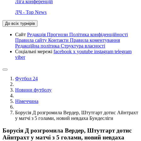
Ліга конференцій
ЛЧ - Top News
До всіх турнірів
Сайт
Редакція
Прогнози
Політика конфіденційності
Правила сайту
Контакти
Правила коментування
Редакційна політика
Структура власності
Соціальні мережі
facebook
x
youtube
instagram
telegram
viber
Футбол 24
Новини футболу
Німеччина
Борусія Д розгромила Вердер, Штутгарт дотис Айнтрахт
у матчі з 5 голами, новий невдаха Бундесліги
Борусія Д розгромила Вердер, Штутгарт дотис
Айнтрахт у матчі з 5 голами, новий невдаха