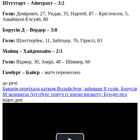
Штутгарт – Айнтрахт – 3:2
Голи:
Деміровіч, 27, Ундав, 35, Нартей, 87 – Крістенсен, 5,
Амаймуні-Ечгуяб, 80
Борусія Д – Вердер
– 3:0
Голи:
Шлоттербек, 11, Забітцер, 76, Гірассі, 83
Майнц – Хайденхайм
– 2:1
Голи:
Відмер, 30, Амірі, 48 – Шіммер, 60
Гамбург – Байєр
– матч перенесено
до речі
Баварія переїхала катком Вольфсбург, забивши 8 голів, Борусія
М залишила Аугсбург поруч із зоною вильоту: Бундесліга
відео дня