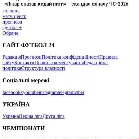
головна
матч-центр
прогнози
футбол +
Обране
САЙТ ФУТБОЛ 24
Редакція
Прогнози
Політика конфіденційності
Правила
сайту
Контакти
Правила коментування
Редакційна
політика
Структура власності
Соціальні мережі
facebook
x
youtube
instagram
telegram
viber
УКРАЇНА
Україна
Перша ліга
Друга ліга
ЧЕМПІОНАТИ