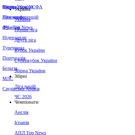
Збірна України
Італія
Суперкубок УЄФА
Україна
Німеччина
Ліга конференцій
Україна
Франція
ЛЧ - Top News
Перша ліга
Нідерланди
Друга ліга
Туреччина
Кубок України
Португалія
Суперкубок України
Бельгія
Збірна України
Збірні
МЛС
Ліга націй
Саудівська Аравія
ЧС 2026
Чемпіонати
Англія
Іспанія
АПЛ Top News