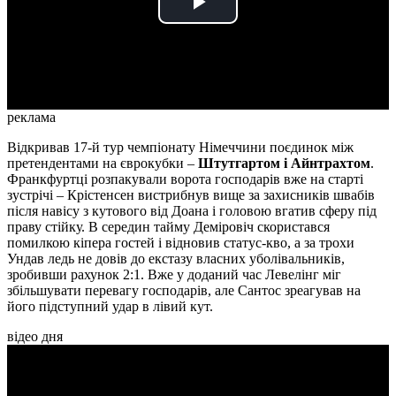
Play
Video
реклама
Відкривав 17-й тур чемпіонату Німеччини поєдинок між
претендентами на єврокубки –
Штутгартом і Айнтрахтом
.
Франкфуртці розпакували ворота господарів вже на старті
зустрічі – Крістенсен вистрибнув вище за захисників швабів
після навісу з кутового від Доана і головою вгатив сферу під
праву стійку. В середин тайму Деміровіч скористався
помилкою кіпера гостей і відновив статус-кво, а за трохи
Ундав ледь не довів до екстазу власних уболівальників,
зробивши рахунок 2:1. Вже у доданий час Левелінг міг
збільшувати перевагу господарів, але Сантос зреагував на
його підступний удар в лівий кут.
відео дня