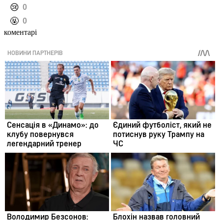
️😢
0
️🤬
0
коментарі