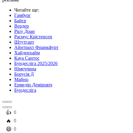
Читайте ще
:
Гамбург
Байєр
Вердер
Ріцу Доан
Расмус Крістенсен
Штутгарт
Айнтрахт Франкфурт
Хайденхайм
Кауа Сантос
Бундесліга 2025/2026
Німеччина
Борусія Д
Майнц
Ермедін Деміровіч
Бундесліга
️👍
0
️🔥
0
️😄
0