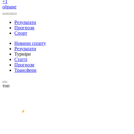
+
1
обране
Результати
Прогнози
Спорт
Новини спорту
Результати
Турніри
Статті
Прогнози
Трансфери
топ