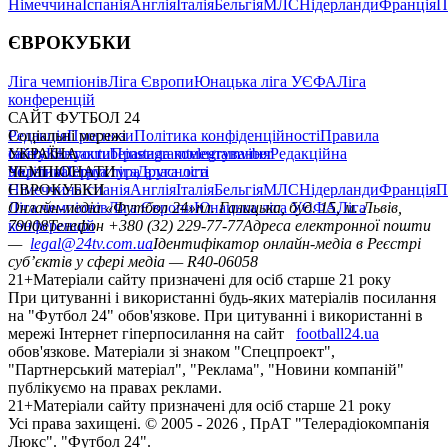
Німеччина
Іспанія
Англія
Італія
Бельгія
МЛС
Нідерланди
Франція
П
ЄВРОКУБКИ
Ліга чемпіонів
Ліга Європи
Юнацька ліга УЄФА
Ліга
конференцій
САЙТ ФУТБОЛ 24
Редакція
Соціальні мережі
Прогнози
Політика конфіденційності
Правила
сайту
facebook
УКРАЇНА
Контакти
x
youtube
Правила коментування
instagram
telegram
viber
Редакційна
політика
Україна
ЧЕМПІОНАТИ
Перша ліга
Структура власності
Друга ліга
Німеччина
ЄВРОКУБКИ
Іспанія
Англія
Італія
Бельгія
МЛС
Нідерланди
Франція
П
Ліга чемпіонів
Онлайн-медіа «Футбол 24»
Ліга Європи
Юнацька ліга УЄФА
пл. Галицька, буд. 15, м. Львів,
Ліга
конференцій
79008
Телефон +380 (32) 229-77-77
Адреса електронної пошти
—
legal@24tv.com.ua
Ідентифікатор онлайн-медіа в Реєстрі
суб’єктів у сфері медіа — R40-06058
21+
Матеріали сайту призначені для осіб старше 21 року
При цитуванні і використанні будь-яких матеріалів посилання
на "Футбол 24" обов'язкове. При цитуванні і використанні в
мережі Інтернет гіперпосилання на сайт
football24.ua
обов'язкове. Матеріали зі знаком "Спецпроект",
"Партнерський матеріал", "Реклама", "Новини компаній"
публікуємо на правах реклами.
21+
Матеріали сайту призначені для осіб старше 21 року
Усi права захищенi. © 2005 -
2026
, ПрАТ "Телерадіокомпанія
Люкс". "Футбол 24".