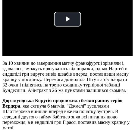
Play
Video
За 10 хвилин до завершення матчу франкфуртці зрівняли і,
здавалось, зможуть врятуватись від поразки, однак Нартей в
ендшпілі гри вдруге вивів швабів вперед, поставивши масну
крапку у поєдинку. Перемога дозволила Штутгарту набрати
32 очки і піднятись на третю сходинку турнірної таблиці
Бундесліги. Айнтрахт з 26-ма пунктами залишився сьомим.
Дортмундська Борусія
продовжила безвиграшну серію
Вердера
, яка сягнула 6 матчів. "Джмелі" зусиллями
Шлоттербека вийшли вперед вже на початку зустрічі. В
середині другого тайму Забітцер зняв всі питання щодо
переможця, а в ендшпілі гри Гірассі поставив масну крапку у
матчі.