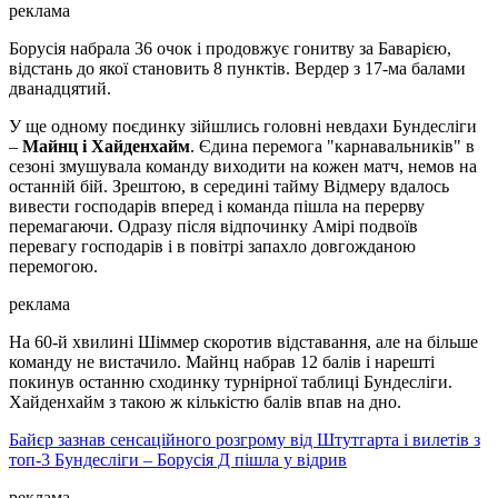
реклама
Борусія набрала 36 очок і продовжує гонитву за Баварією,
відстань до якої становить 8 пунктів. Вердер з 17-ма балами
дванадцятий.
У ще одному поєдинку зійшлись головні невдахи Бундесліги
–
Майнц і Хайденхайм
. Єдина перемога "карнавальників" в
сезоні змушувала команду виходити на кожен матч, немов на
останній бій. Зрештою, в середині тайму Відмеру вдалось
вивести господарів вперед і команда пішла на перерву
перемагаючи. Одразу після відпочинку Амірі подвоїв
перевагу господарів і в повітрі запахло довгожданою
перемогою.
реклама
На 60-й хвилині Шіммер скоротив відставання, але на більше
команду не вистачило. Майнц набрав 12 балів і нарешті
покинув останню сходинку турнірної таблиці Бундесліги.
Хайденхайм з такою ж кількістю балів впав на дно.
Байєр зазнав сенсаційного розгрому від Штутгарта і вилетів з
топ-3 Бундесліги – Борусія Д пішла у відрив
реклама