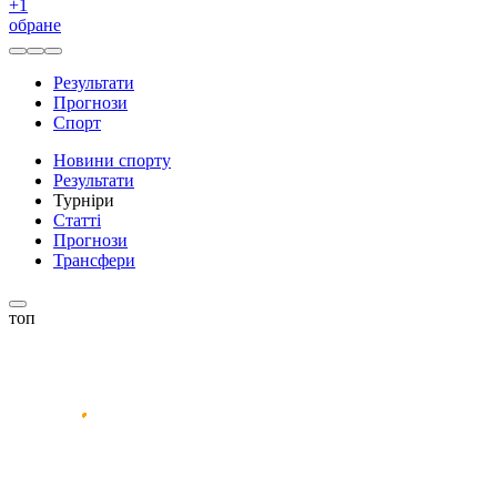
+
1
обране
Результати
Прогнози
Спорт
Новини спорту
Результати
Турніри
Статті
Прогнози
Трансфери
топ