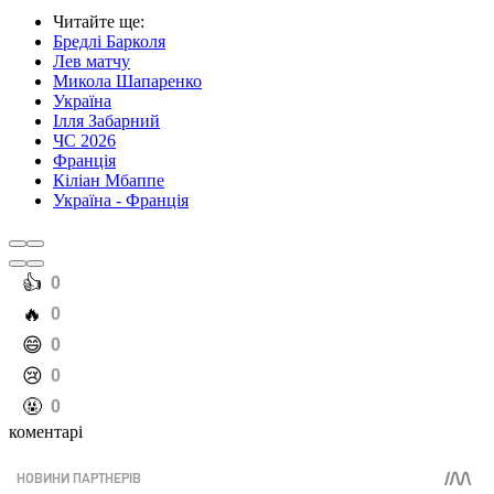
Читайте ще
:
Бредлі Барколя
Лев матчу
Микола Шапаренко
Україна
Ілля Забарний
ЧС 2026
Франція
Кіліан Мбаппе
Україна - Франція
️👍
0
️🔥
0
️😄
0
️😢
0
️🤬
0
коментарі