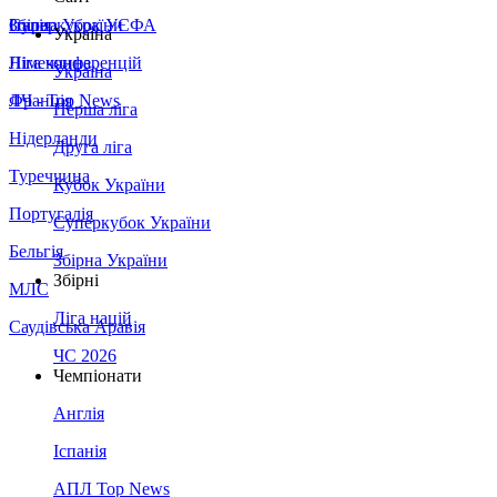
Збірна України
Італія
Суперкубок УЄФА
Україна
Німеччина
Ліга конференцій
Україна
Франція
ЛЧ - Top News
Перша ліга
Нідерланди
Друга ліга
Туреччина
Кубок України
Португалія
Суперкубок України
Бельгія
Збірна України
Збірні
МЛС
Ліга націй
Саудівська Аравія
ЧС 2026
Чемпіонати
Англія
Іспанія
АПЛ Top News