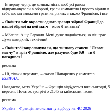
– В першу чергу, це компактність, щоб усі разом
відпрацьовували в обороні, грали компактно і просто вірили в
себе, що ми зможемо грати на рівних з такою Францією, і все.
– Якби ти зміг вкрасти одного гравця збірної Франції до
нашої збірної на цей матч – кого б ти взяв?
– Мбаппе. А ще Барколя. Мені дуже подобається, як він грає.
Дуже швидкий, технічний.
– Якби тобі запропонували, що ти знову станеш "Левом
матчу" в грі з Францією, але рахунок буде 0:0 – ти б
погодився?
реклама
– Ні, тільки перемога, – сказав Шапаренко у коментарі
ВЗБІРНА
.
Нагадаємо, матч Україна – Франція відбудеться вже сьогодні, 5
вересня. Початок зустрічі о 21:45 за київським часом.
реклама
Україна – Франція: анонс матчу відбору на ЧС-2026