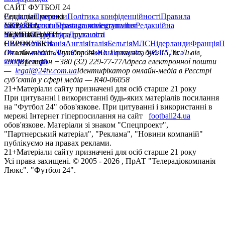
САЙТ ФУТБОЛ 24
Редакція
Соціальні мережі
Прогнози
Політика конфіденційності
Правила
сайту
facebook
УКРАЇНА
Контакти
x
youtube
Правила коментування
instagram
telegram
viber
Редакційна
політика
Україна
ЧЕМПІОНАТИ
Перша ліга
Структура власності
Друга ліга
Німеччина
ЄВРОКУБКИ
Іспанія
Англія
Італія
Бельгія
МЛС
Нідерланди
Франція
П
Ліга чемпіонів
Онлайн-медіа «Футбол 24»
Ліга Європи
Юнацька ліга УЄФА
пл. Галицька, буд. 15, м. Львів,
Ліга
конференцій
79008
Телефон +380 (32) 229-77-77
Адреса електронної пошти
—
legal@24tv.com.ua
Ідентифікатор онлайн-медіа в Реєстрі
суб’єктів у сфері медіа — R40-06058
21+
Матеріали сайту призначені для осіб старше 21 року
При цитуванні і використанні будь-яких матеріалів посилання
на "Футбол 24" обов'язкове. При цитуванні і використанні в
мережі Інтернет гіперпосилання на сайт
football24.ua
обов'язкове. Матеріали зі знаком "Спецпроект",
"Партнерський матеріал", "Реклама", "Новини компаній"
публікуємо на правах реклами.
21+
Матеріали сайту призначені для осіб старше 21 року
Усi права захищенi. © 2005 -
2026
, ПрАТ "Телерадіокомпанія
Люкс". "Футбол 24".