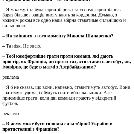
– Я ж кажу, і та була гарна збірна, і зараз теж гарна збірна.
Зараз більше гравців виступають за кордоном. Думаю, з
кожним роком все одно наша збірна ставатиме сильнішою й
сильнішою.
– Як змінився з того моменту Микола Шапаренко?
– Та ніяк. Не знаю.
– Тобі комфортніше грати проти команд, які дають
простір, як Франція, чи проти тих, хто ставить автобус, як,
імовірно, це буде в матчі з Азербайджаном?
реклама
– Я б не сказав, що вони, напевно, ставитимуть автобус. Вони
гратимуть удома, їх будуть гнати вболівальники. Але
приємніше грати, коли дві команди грають у відкритий
футбол.
реклама
– В чому може бути головна сила збірної України в
протистоянні з Францією?