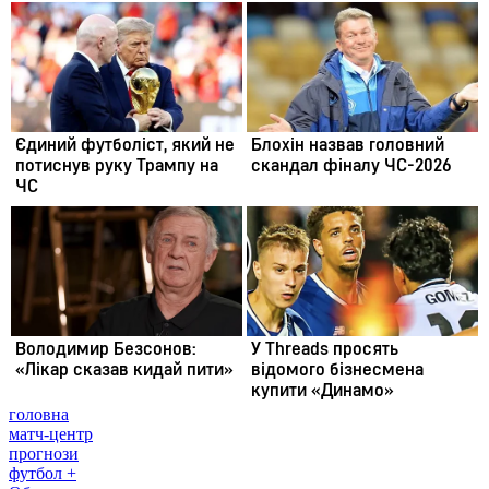
головна
матч-центр
прогнози
футбол +