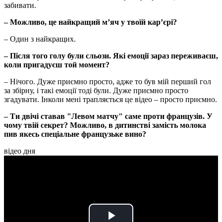
забивати.
– Можливо, це найкращий м’яч у твоїй кар’єрі?
– Один з найкращих.
– Після того голу були сльози. Які емоції зараз переживаєш,
коли пригадуєш той момент?
– Нічого. Дуже приємно просто, адже то був мій перший гол
за збірну, і такі емоції тоді були. Дуже приємно просто
згадувати. Інколи мені трапляється це відео – просто приємно.
– Ти двічі ставав "Левом матчу" саме проти французів. У
чому твій секрет? Можливо, в дитинстві замість молока
пив якесь спеціальне французьке вино?
відео дня