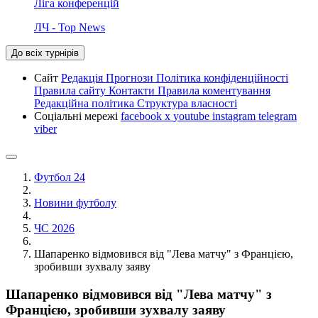
Ліга конференцій
ЛЧ - Top News
До всіх турнірів
Сайт
Редакція
Прогнози
Політика конфіденційності
Правила сайту
Контакти
Правила коментування
Редакційна політика
Структура власності
Соціальні мережі
facebook
x
youtube
instagram
telegram
viber
Футбол 24
Новини футболу
ЧС 2026
Шапаренко відмовився від "Лева матчу" з Францією,
зробивши зухвалу заяву
Шапаренко відмовився від "Лева матчу" з
Францією, зробивши зухвалу заяву