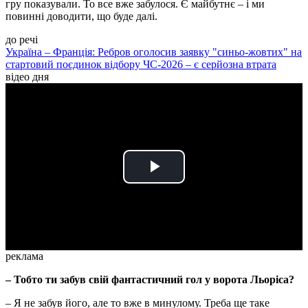
гру показували. То все вже забулося. Є майбутнє – і ми
повинні доводити, що буде далі.
до речі
Україна – Франція: Ребров оголосив заявку "синьо-жовтих" на
стартовий поєдинок відбору ЧС-2026 – є серйозна втрата
відео дня
Play
Video
реклама
– Тобто ти забув свій фантастичний гол у ворота Льоріса?
– Я не забув його, але то вже в минулому. Треба ще таке