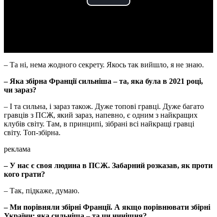
Play
Video
– Та ні, нема жодного секрету. Якось так вийшло, я не знаю.
– Яка збірна Франції сильніша – та, яка була в 2021 році,
чи зараз?
– І та сильна, і зараз також. Дуже топові гравці. Дуже багато
гравців з ПСЖ, який зараз, напевно, є одним з найкращих
клубів світу. Там, в принципі, зібрані всі найкращі гравці
світу. Топ-збірна.
реклама
– У нас є своя людина в ПСЖ. Забарний розказав, як проти
кого грати?
– Так, підкаже, думаю.
– Ми порівняли збірні Франції. А якщо порівнювати збірні
України: яка сильніша – та чи нинішня?