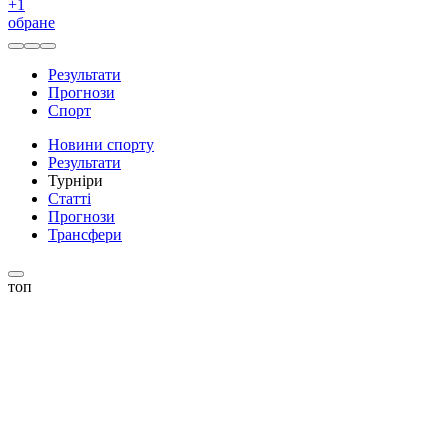
+
1
обране
Результати
Прогнози
Спорт
Новини спорту
Результати
Турніри
Статті
Прогнози
Трансфери
топ