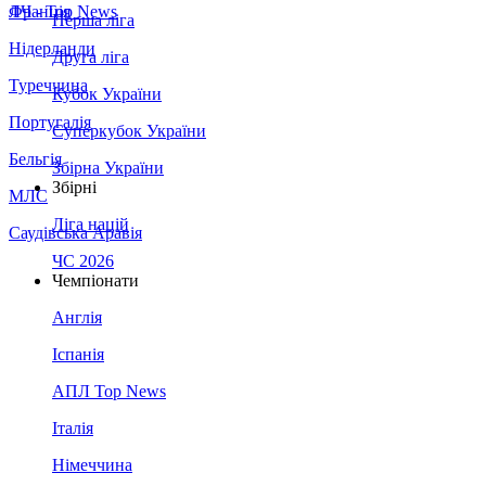
Франція
ЛЧ - Top News
Перша ліга
Нідерланди
Друга ліга
Туреччина
Кубок України
Португалія
Суперкубок України
Бельгія
Збірна України
Збірні
МЛС
Ліга націй
Саудівська Аравія
ЧС 2026
Чемпіонати
Англія
Іспанія
АПЛ Top News
Італія
Німеччина