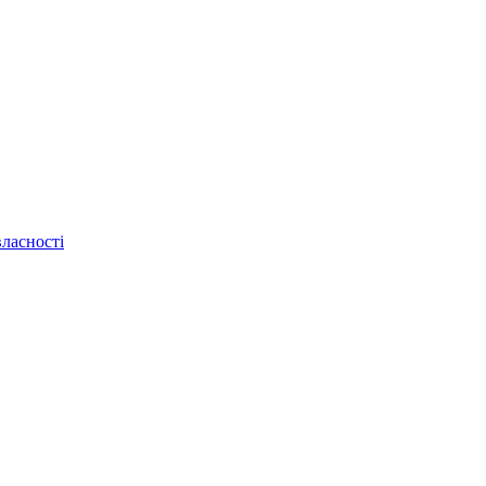
ласності