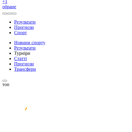
+
1
обране
Результати
Прогнози
Спорт
Новини спорту
Результати
Турніри
Статті
Прогнози
Трансфери
топ