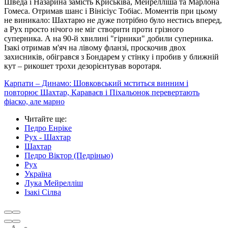
Шведа і Назарина замість Криськіва, Мейрелліша та Марлона
Гомеса. Отримав шанс і Вінісіус Тобіас. Моментів при цьому
не виникало: Шахтарю не дуже потрібно було нестись вперед,
а Рух просто нічого не міг створити проти грізного
суперника. А на 90-й хвилині "гірники" добили суперника.
Ізакі отримав м'яч на лівому фланзі, проскочив двох
захисників, обігрався з Бондарем у стінку і пробив у ближній
кут – рикошет трохи дезорієнтував воротаря.
Карпати – Динамо: Шовковський мститься винним і
повторює Шахтар, Караваєв і Піхальонок перевертають
фіаско, але марно
Читайте ще
:
Педро Енріке
Рух - Шахтар
Шахтар
Педро Віктор (Педрінью)
Рух
Україна
Лука Мейрелліш
Ізакі Сілва