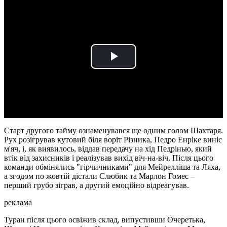
Play
Video
Старт другого тайму ознаменувався ще одним голом Шахтаря.
Рух розігрував кутовий біля воріт Різника, Педро Енріке виніс
м'яч, і, як виявилось, віддав передачу на хід Педрінью, який
втік від захисників і реалізував вихід віч-на-віч. Після цього
команди обмінялись "гірчичниками" для Мейрелліша та Ляха,
а згодом по жовтій дістали Слюбик та Марлон Гомес –
перший грубо зіграв, а другий емоційно відреагував.
реклама
Туран після цього освіжив склад, випустивши Очеретька,