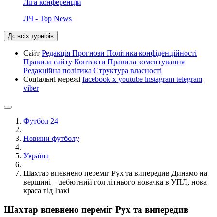
Ліга конференцій
ЛЧ - Top News
До всіх турнірів
Сайт
Редакція
Прогнози
Політика конфіденційності
Правила сайту
Контакти
Правила коментування
Редакційна політика
Структура власності
Соціальні мережі
facebook
x
youtube
instagram
telegram
viber
Футбол 24
Новини футболу
Україна
Шахтар впевнено переміг Рух та випередив Динамо на
вершині – дебютний гол літнього новачка в УПЛ, нова
краса від Ізакі
Шахтар впевнено переміг Рух та випередив