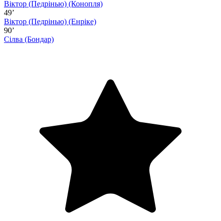
Віктор (Педрінью)
(Конопля)
49’
Віктор (Педрінью)
(Енріке)
90’
Сілва
(Бондар)