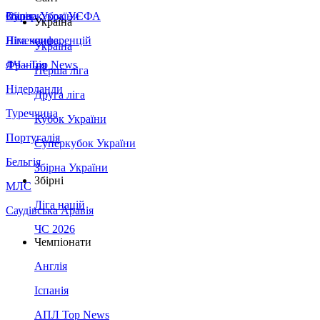
Збірна України
Італія
Суперкубок УЄФА
Україна
Німеччина
Ліга конференцій
Україна
Франція
ЛЧ - Top News
Перша ліга
Нідерланди
Друга ліга
Туреччина
Кубок України
Португалія
Суперкубок України
Бельгія
Збірна України
Збірні
МЛС
Ліга націй
Саудівська Аравія
ЧС 2026
Чемпіонати
Англія
Іспанія
АПЛ Top News