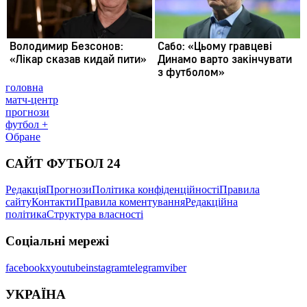
головна
матч-центр
прогнози
футбол +
Обране
САЙТ ФУТБОЛ 24
Редакція
Прогнози
Політика конфіденційності
Правила
сайту
Контакти
Правила коментування
Редакційна
політика
Структура власності
Соціальні мережі
facebook
x
youtube
instagram
telegram
viber
УКРАЇНА