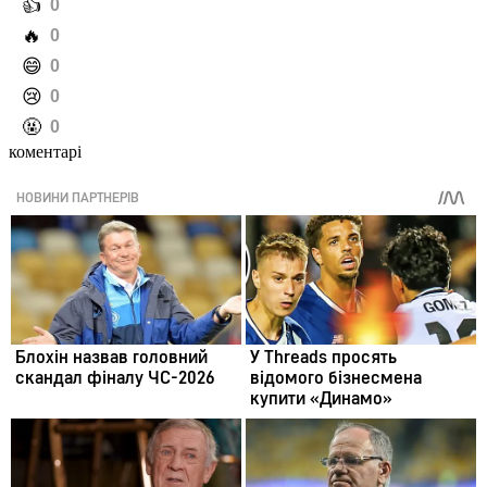
️👍
0
️🔥
0
️😄
0
️😢
0
️🤬
0
коментарі