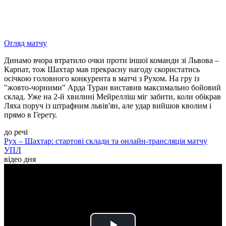
Огляд матчу
Динамо вчора втратило очки проти іншої команди зі Львова –
Карпат, тож Шахтар мав прекрасну нагоду скористатись
осічкою головного конкурента в матчі з Рухом. На гру із
"жовто-чорними" Арда Туран виставив максимально бойовий
склад. Уже на 2-й хвилині Мейрелліш міг забити, коли обікрав
Ляха поруч із штрафним львів'ян, але удар вийшов кволим і
прямо в Герету.
до речі
Рух – Шахтар: стартові склади та онлайн-трансляція матчу
УПЛ
відео дня