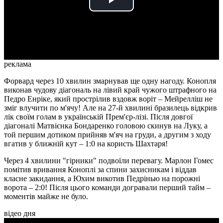
Play
Video
реклама
Форвард через 10 хвилин змарнував ще одну нагоду. Конопля
виконав чудову діагональ на лівий край чужого штрафного на
Педро Енріке, який прострілив вздовж воріт – Мейрелліш не
зміг влучити по м'ячу! Але на 27-й хвилині бразилець відкрив
лік своїм голам в українській Прем'єр-лізі. Після довгої
діагоналі Матвієнка Бондаренко головою скинув на Луку, а
той першим дотиком прийняв м'яч на груди, а другим з ходу
вгатив у ближній кут – 1:0 на користь Шахтаря!
Через 4 хвилини "гірники" подвоїли перевагу. Марлон Гомес
помітив вривання Коноплі за спини захисникам і віддав
класне закидання, а Юхим викотив Педрінью на порожні
ворота – 2:0! Після цього команди догравали перший тайм –
моментів майже не було.
відео дня