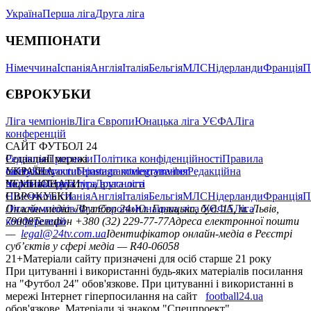
Україна
Перша ліга
Друга ліга
ЧЕМПІОНАТИ
Німеччина
Іспанія
Англія
Італія
Бельгія
МЛС
Нідерланди
Франція
П
ЄВРОКУБКИ
Ліга чемпіонів
Ліга Європи
Юнацька ліга УЄФА
Ліга
конференцій
САЙТ ФУТБОЛ 24
Редакція
Соціальні мережі
Прогнози
Політика конфіденційності
Правила
сайту
facebook
УКРАЇНА
Контакти
x
youtube
Правила коментування
instagram
telegram
viber
Редакційна
політика
Україна
ЧЕМПІОНАТИ
Перша ліга
Структура власності
Друга ліга
Німеччина
ЄВРОКУБКИ
Іспанія
Англія
Італія
Бельгія
МЛС
Нідерланди
Франція
П
Ліга чемпіонів
Онлайн-медіа «Футбол 24»
Ліга Європи
Юнацька ліга УЄФА
пл. Галицька, буд. 15, м. Львів,
Ліга
конференцій
79008
Телефон +380 (32) 229-77-77
Адреса електронної пошти
—
legal@24tv.com.ua
Ідентифікатор онлайн-медіа в Реєстрі
суб’єктів у сфері медіа — R40-06058
21+
Матеріали сайту призначені для осіб старше 21 року
При цитуванні і використанні будь-яких матеріалів посилання
на "Футбол 24" обов'язкове. При цитуванні і використанні в
мережі Інтернет гіперпосилання на сайт
football24.ua
обов'язкове. Матеріали зі знаком "Спецпроект",