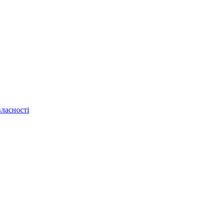
ласності