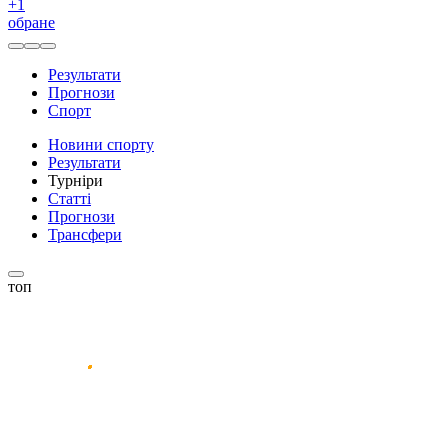
+
1
обране
Результати
Прогнози
Спорт
Новини спорту
Результати
Турніри
Статті
Прогнози
Трансфери
топ