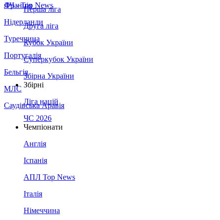
Франція
ЛЧ - Top News
Перша ліга
Нідерланди
Друга ліга
Туреччина
Кубок України
Португалія
Суперкубок України
Бельгія
Збірна України
Збірні
МЛС
Ліга націй
Саудівська Аравія
ЧС 2026
Чемпіонати
Англія
Іспанія
АПЛ Top News
Італія
Німеччина